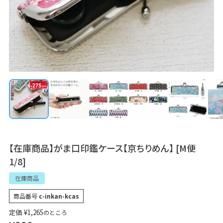
【在庫商品】がま口印鑑ケース【京ちりめん】 [M便
1/8]
在庫商品
商品番号
c-inkan-kcas
定価
¥
1,265
のところ