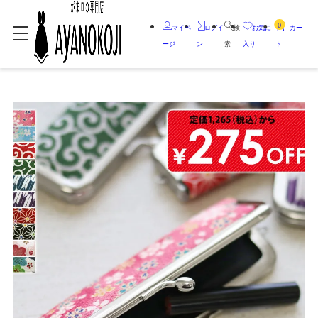
0
マイペ
ログイ
検
お気に
カー
ージ
ン
索
入り
ト