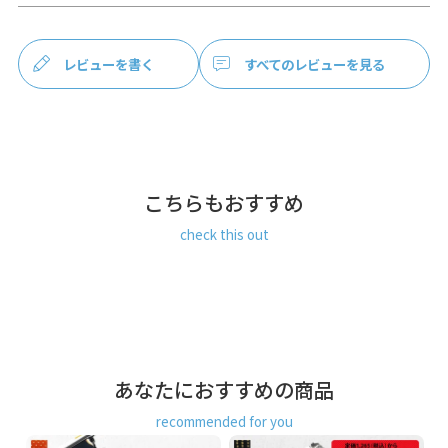
お支払方法
クレジットカード
／コンビニ後払い／
Amazon Pay／楽天ペイ／PayPay
レビューを書く
すべてのレビューを見る
クレジットカード決済、Amazon Pay、PayPay、楽天ペイを
ご選択の場合、システムの都合上、商品発送前にご請求させ
て頂く場合がございます。何卒ご了承下さいますようお願い
申し上げます。
規約に基づき返品、キャンセルもお受付でき
ます。
発送方法
ゆうパケット：全国一律330円
8個まで
なら発送可
こちらもおすすめ
能
check this out
ゆうパック：全国一律770円
日時指定可能
※10,000円以上ご購入頂いた場合は送料無料になります。
商品説明
大切なはんこの指定席に、朱肉が付いた印鑑ケース。
朱肉が付いた、がま口印鑑ケースです。新生活を迎える方
や、新社会人へのプレゼントにおススメ。横から見ると、マ
ルではなく少し平べったい形になっており、収納時、ケース
あなたにおすすめの商品
がハンコを挟んでくれるので、ケースの中でハンコがカタカ
recommended for you
タ動くのを防いでくれます。
※状況によってはハンコが中で動くこともあります