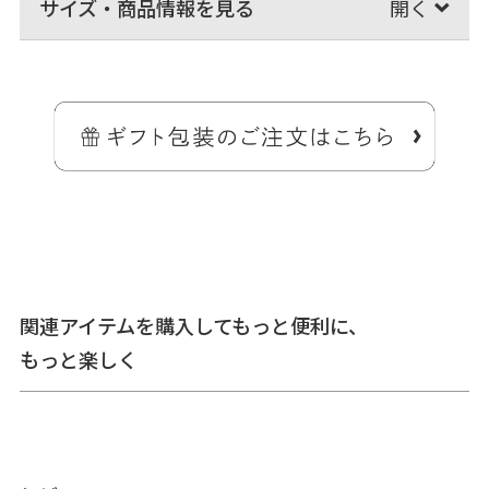
サイズ・商品情報を見る
大切なはんこの指定席に、朱肉が付いた印鑑ケース。
新生活を迎える方や、新社会人へのプレゼントにおススメ。
横から見ると、マルではなく少し平べったい形になっており、収納
時、ケースがハンコを挟んでくれるので、ケースの中でハンコがカタカ
タ動くのを防いでくれます。
※直径1.5cm、長さ6cm以内の印鑑を収納可能
関連アイテムを購入してもっと便利に、
もっと楽しく
＞納期についてのご案内