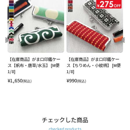
※直径1.5cm、長さ6cm以内の印鑑を収納可能
COLOR
・桜 紅梅色・桜 水色・唐草模様 赤・唐草模様 緑・ 矢
絣 紺・矢絣 紫・金平糖 赤・金平糖 黒・ 紅梅花 撫
子・紅梅花 紺
ー
【在庫商品】がま口印鑑ケー
【在庫商品】がま口印鑑ケー
【
ス【帆布・唐草/水玉】 [M便
ス【ちりめん・小紋柄】 [M便
ス
1/8]
1/8]
1/
¥
1,650
¥
990
¥
税込
税込
チェックした商品
checked products