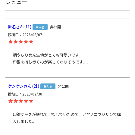
レビュー
備考
直径1.5cm 長さ6cm以内の印鑑収納可能。 朱肉付き。
匿名
11
非公開
購入者
サイズ詳細
＜本体＞
投稿日
2026/03/07
外寸：高さ5.3cm、幅11.5cm
＜重さ＞35g
柄やちりめん生地がとても可愛いです。

※商品サイズの表記はおおよその値となります。
印鑑を持ち歩くのが楽しくなりそうです。。
※外寸は口金を含みます。
※内寸は口金を含みません。
素材
ケンケン
21
非公開
＜袋＞
購入者
表地：ちりめん ポリエステル100％
投稿日
2023/07/30
裏地：レーヨン100％、裏地カラー：ブラック(※裏地の色は
全て共通)
＜口金＞ 鉄（シルバー）
印鑑ケースが壊れて、探していたので、アヤノコウジサンで購
入しました。
製造
日本製（京都秀和がま口製作所）