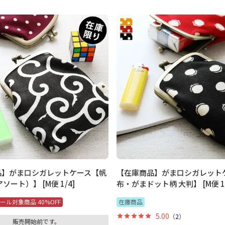
品】がま口シガレットケース【帆
【在庫商品】がま口シガレット
ソート）】 [M便 1/4]
布・がまドット柄 大判】 [M便 1/
ール対象商品 40%OFF
在庫商品
5.00
（
2
）
販売開始前です。