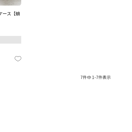
ケース【蛸
7
件中
1
-
7
件表示