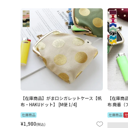
【在庫商品】がま口シガレットケース【帆
【在庫商
布・HAKUドット】 [M便 1/4]
布 廃番（ア
在庫商品
在庫商品
セ
¥
1,980
税込