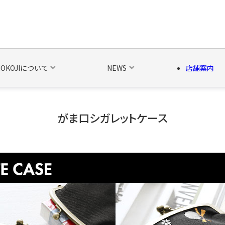
NOKOJIについて
NEWS
店舗案内
がま口シガレットケース
の他の雑貨
ベルト・関連商品
新商品
シーズン品
キャラ