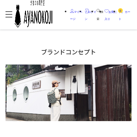
0
マイペ
ログイ
検
お気に
カー
ージ
ン
索
入り
ト
ブランドコンセプト