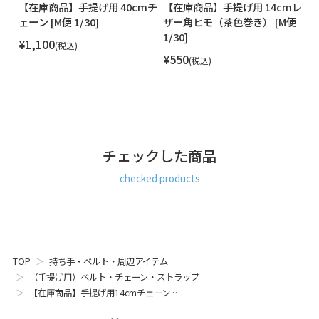
mチ
【在庫商品】手提げ用 40cmチ
【在庫商品】手提げ用 14cmレ
【
ェーン [M便 1/30]
ザー角ヒモ（茶色巻き） [M便
B
1/30]
ィ
¥
1,100
税込
¥
550
¥
税込
チェックした商品
checked products
TOP
持ち手・ベルト・周辺アイテム
（手提げ用）ベルト・チェーン・ストラップ
【在庫商品】手提げ用14cmチェーン …