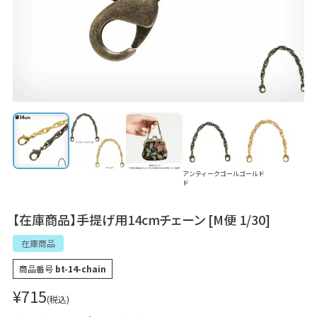
アンティークゴール
ゴールド
ド
【在庫商品】手提げ用14cmチェーン [M便 1/30]
在庫商品
商品番号
bt-14-chain
¥
715
税込