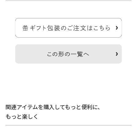
長さ14cmの手提げ用チェーン。
カンの付いたポーチやお財布に取り付ければ手提げ用のチェーンとし
て使えて便利です。取り外しも簡単なので、バッグの持ち手に引っ掛
けたりできます。
関連アイテムを購入してもっと便利に、
＞納期についてのご案内
もっと楽しく
備考
※レースなどの繊細な素材の衣類等にひっかかりやすいの
で、ご注意ください。※濡れたままでの使用、湿度の高い場
所での保管は、変質の原因となります。※誤った使用および