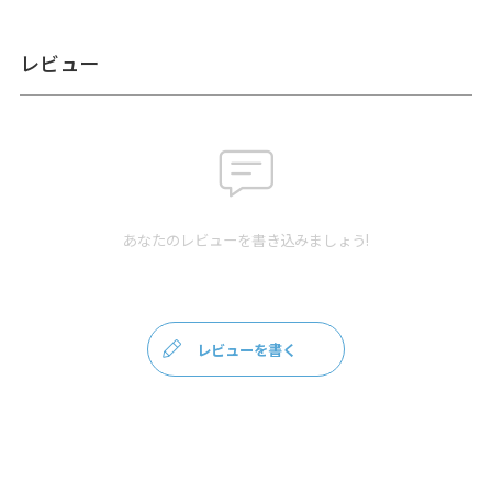
極度の負荷・衝撃がかかった場合は、破損する恐れがありま
す。※AYANOKOJIの商品以外でのご利用にて、破損などがあ
った場合は保障範囲外です。
レビュー
※ゴールドのみ在庫限りです。
あらかじめご了承ください。
サイズ詳細
＜長さ＞ 約13～14cm（金具含む）
＜重さ＞ 6g
※生産ロットによって長さが多少異なる場合があります
あなたのレビューを書き込みましょう!
※商品サイズの表記はおおよその値となります。
※外寸は口金を含みます。
※内寸は口金を含みません。
レビューを書く
素材
＜チェーン本体＞ 鉄
＜パーツ＞ 亜鉛合金、鉄
お支払方法
クレジットカード
／コンビニ後払い／
Amazon Pay／楽天ペイ／PayPay