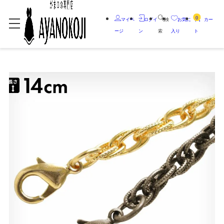
0
マイペ
ログイ
検
お気に
カー
ージ
ン
索
入り
ト