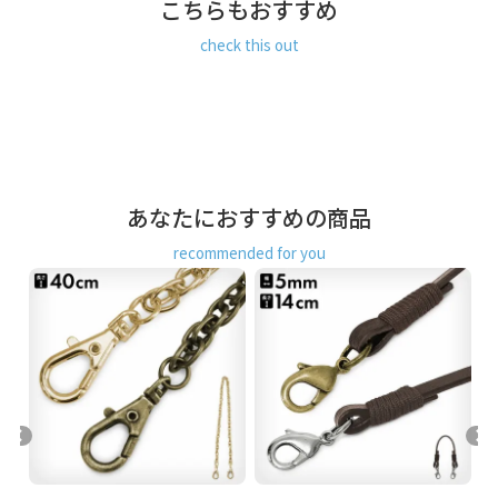
こちらもおすすめ
クレジットカード決済、Amazon Pay、PayPay、楽天ペイを
check this out
ご選択の場合、システムの都合上、商品発送前にご請求させ
て頂く場合がございます。何卒ご了承下さいますようお願い
申し上げます。
規約に基づき返品、キャンセルもお受付でき
ます。
発送方法
ゆうパケット：全国一律330円
30個まで
なら発送可
能
あなたにおすすめの商品
ゆうパック：全国一律770円
日時指定可能
recommended for you
※10,000円以上ご購入頂いた場合は送料無料になります。
商品説明
カンの付いたポーチやお財布に取り付ければ手提げ用のチェ
ーンとして使えて便利です。取り外しも簡単なので、バッグ
の持ち手に引っ掛けたりできます。
※大きなバッグや重たいバッグに取り付けると、金具が破損
する場合があります。あらかじめご了承ください。
持ち手 ストラップ チェーン ゴールド アンティークゴールド