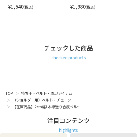
¥
1,540
¥
1,980
¥
ベルト ショルダー 別売り バッグ用 長さ調節 2cm 20mm 買
税込
税込
い替え スペア 合皮 金具 金属 シンプル
チェックした商品
checked products
TOP
持ち手・ベルト・周辺アイテム
（ショルダー用）ベルト・チェーン
【在庫商品】2cm幅1本線送り合皮ベル…
注目コンテンツ
highlights