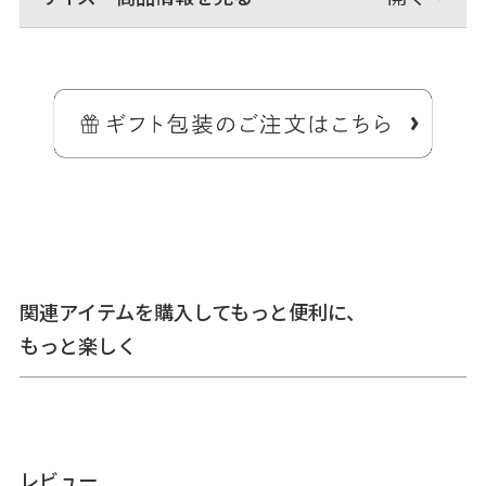
幅2cm、長さ最大140cmまで調整可能なショルダーバッグ用の合皮素
材のベルトです。
お手持ちのDカンがついたバッグなどに取り付けられます。幅が広めな
ので軽くて肩への当たりが優しく、大きなバッグにも対応可能。
関連アイテムを購入してもっと便利に、
もっと楽しく
＞納期についてのご案内
備考
こちらのベルトはバッグにのみご使用いただけます。（お財
布などの小物類と組み合わせると破損のおそれがあるためご
レビュー