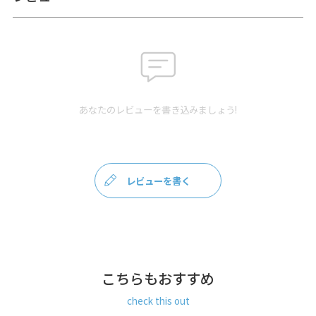
使用いただけません）
※水濡れや衣服との強い摩擦により色移りする場合がありま
す。※湿度の高い所での保管はお避けください。※他の商品
からの色落ち、移行等の影響があるおそれがあります。※誤
った使用および極度の負荷・衝撃がかかった場合は、破損す
る恐れがあります。※AYANOKOJI製品以外でのご利用にて破
損などがあった場合は保障範囲外となります。※表記のサイ
あなたのレビューを書き込みましょう!
ズと多少の誤差が生じる場合があります。
あらかじめご了承ください。
サイズ詳細
＜本体＞ 幅2cm、長さ76.5～140cm（パーツ含む）
レビューを書く
＜重さ＞ 100g
※商品サイズの表記はおおよその値となります。
素材
＜ベルト＞ 合皮（ダークブラウン）
こちらもおすすめ
＜パーツ＞ 亜鉛合金・鉄
check this out
お支払方法
クレジットカード
／コンビニ後払い／