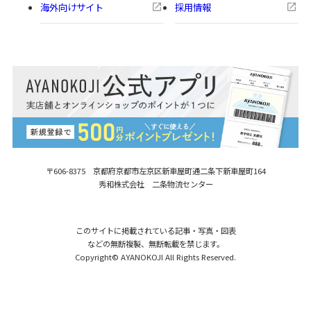
海外向けサイト
採用情報
〒606-8375 京都府京都市左京区新車屋町
通二条下新車屋町164
秀和株式会社 二条物流センター
このサイトに掲載されている記事・写真・図表
などの無断複製、無断転載を禁じます。
Copyright© AYANOKOJI All Rights Reserved.
【在庫商品】2cm幅1本線送り合皮ベル
カートに入れる
ト シルバー [M便 1/5]
2,970