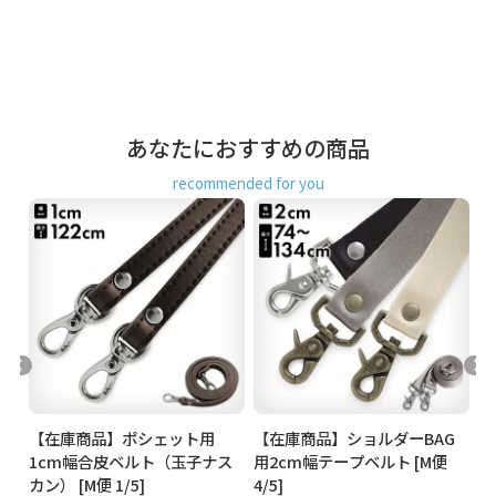
Amazon Pay／楽天ペイ／PayPay
クレジットカード決済、Amazon Pay、PayPay、楽天ペイを
ご選択の場合、システムの都合上、商品発送前にご請求させ
て頂く場合がございます。何卒ご了承下さいますようお願い
申し上げます。
規約に基づき返品、キャンセルもお受付でき
あなたにおすすめの商品
ます。
recommended for you
発送方法
ゆうパケット：全国一律330円
1個まで
なら発送可
能
ゆうパック：全国一律770円
日時指定可能
※10,000円以上ご購入頂いた場合は送料無料になります。
商品説明
幅2cm、長さ最大140cmまで調整可能なショルダーバッグ用
の合皮素材のベルトです。
お手持ちのDカンがついたバッグなどに取り付けられます。
※バッグ本体のカンの色とベルトの金具の色の違いにご注意
ください。
幅が広めなので軽くて肩への当たりが優しく、大きなバッグ
線送
【在庫商品】ポシェット用
【在庫商品】ショルダーBAG
【
にも対応可能。
1cm幅合皮ベルト（玉子ナス
用2cm幅テープベルト [M便
1
カン） [M便 1/5]
4/5]
ィ