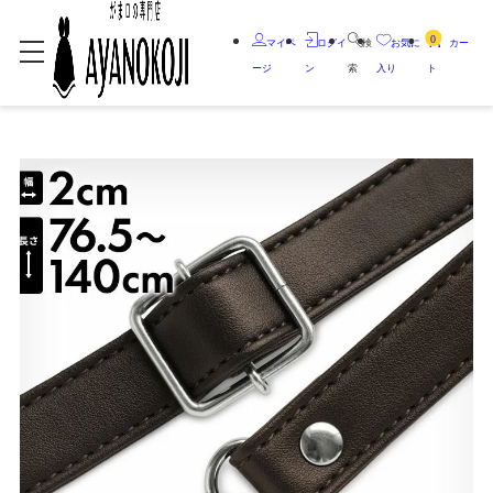
0
マイペ
ログイ
検
お気に
カー
ージ
ン
索
入り
ト