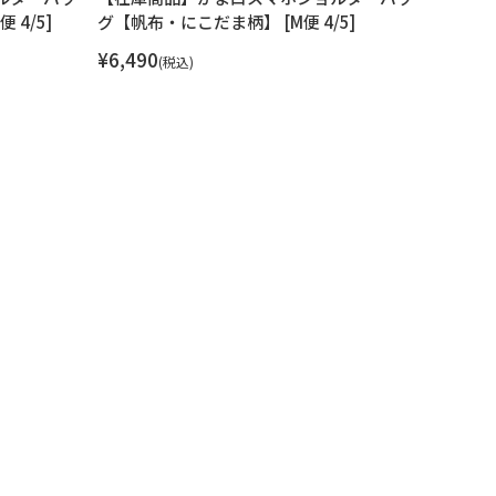
4/5]
グ【帆布・にこだま柄】 [M便 4/5]
グ【帆布・
¥
6,490
¥
6,490
税込