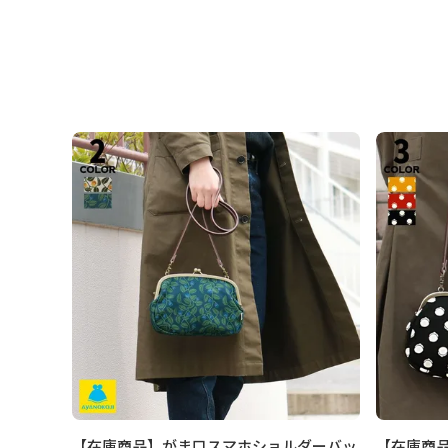
さいますようお願い申し上げます。
規約に基づき
ます。
発送方法
ゆうパケット：全国一律330円
1個まで
ゆうパック：全国一律770円
日時指定可
※10,000円以上ご購入頂いた場合は送料無料に
スクエア
【在庫商品】がま口スマホショルダーバッ
【在庫商