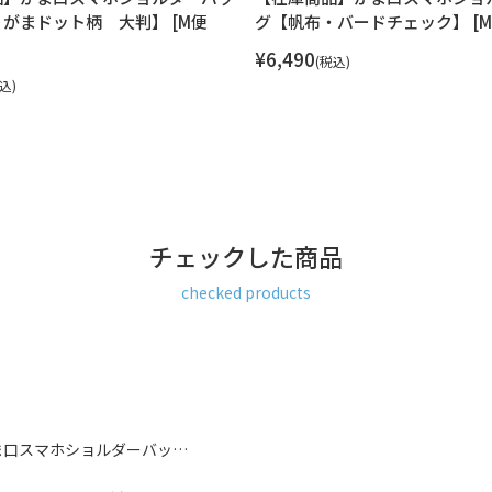
がまドット柄 大判】 [M便
グ【帆布・バードチェック】 [M便 
¥
6,490
税込
込
チェックした商品
checked products
ま口スマホショルダーバッ…