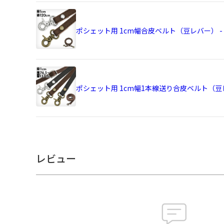
備考
CORDURA®は、耐久性に優れたファブリックに対
ポシェット用 1cm幅合皮ベルト（豆レバー） - 
登録商標です。
商品説明
バッグに入れたままでスマホが見られる・タッチ
透明ポケット付きショルダーバッグ
弱撥水生地のコーデュラ(R)素材を使用した、ほ
ポシェット用 1cm幅1本線送り合皮ベルト（豆レ
パクトなバッグ。
外ポケットは透明ビニールで、スマホをポケット
能。
少ない荷物のお出かけや旅行など、アクティブな
ッグです。
レビュー
サイズ詳細
＜本体＞
外寸：高さ16.5cm、幅（最大）24cm、マチ3cm
内寸：高さ13cm、幅19cm
ビニールポケット：高さ10.5cm、幅17.5cm
内ポケット：高さ10.5cm、幅9cm×2
＜ベルト＞ 幅1cm、長さ120cm（金具含む・調
＜重さ＞ 164g（ベルト含む）