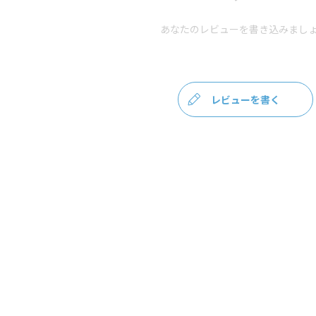
あなたのレビューを書き込みましょ
※商品サイズの表記はおおよその値となります。
※外寸は口金を含みます。
※内寸は口金を含みません。
使用可能なベルト
・
ポシェット用 120cmショルダーチェーン - NK/G
レビューを書く
・
ポシェット用 1cm幅合皮ベルト（豆レバー） - 
・
ポシェット用 1cm幅1本線送り合皮ベルト（豆レ
素材
＜袋＞ 表地：ポリエステル100％、裏地：ナイロ
＜ベルト本体＞ 合皮
＜口金・金具＞ 合金・鉄（アンティークゴール
製造
日本製（京都秀和がま口製作所）
お支払方法
クレジットカード
／コンビニ後
イ／PayPay
クレジットカード決済、Amazon Pay、PayP
テムの都合上、商品発送前にご請求させて頂く場