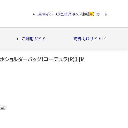
マイページ
ログイン
検索
カート
0
ご利用ガイド
海外向けサイト
ショルダーバッグ【コーデュラ(R)】 [M
クター
ブランド
呈】