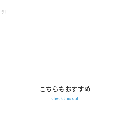
う!
L/AG
NK/AG ※調整不可
バー） NK/AG
ン100％
ド）
こちらもおすすめ
check this out
払い／Amazon Pay／楽天ペ
ay、楽天ペイをご選択の場合、シス
合がございます。何卒ご了承下