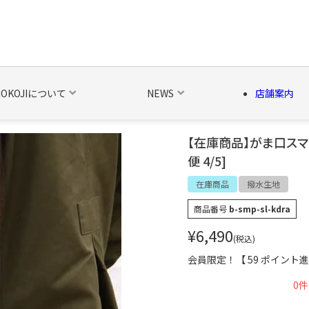
NOKOJIについて
NEWS
店舗案内
【在庫商品】がま口スマホ
便 4/5]
の他の雑貨
ベルト・関連商品
新商品
シーズン品
キャラ
在庫商品
撥水生地
商品番号
b-smp-sl-kdra
¥
6,490
税込
会員限定！【
59
ポイント進
0