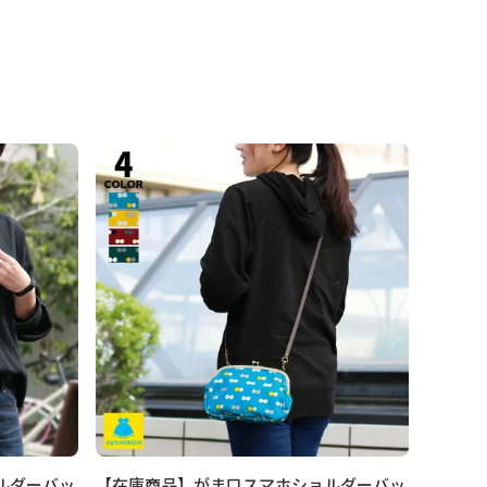
ルダーバッ
【在庫商品】がま口スマホショルダーバッ
【在庫