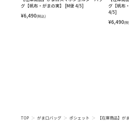
グ【帆布・がまの実】 [M便 4/5]
グ【帆布・
4/5]
¥
6,490
税込
¥
6,490
税
TOP
がま口バッグ
ポシェット
【在庫商品】が