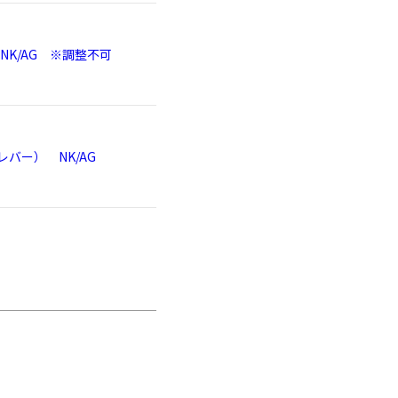
するインビスタ（INVISTA）社の
NK/AG ※調整不可
できる
んのり丸みのあるシンプルでコン
バー） NK/AG
に入れたままのスマホ操作が可
一日にもピッタリなショルダーバ
節不可）