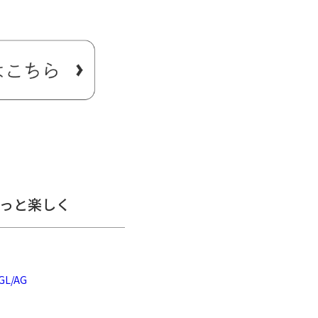
透明ポケット付きショルダー
ままのスマホ操作が可能。
ッタリなショルダーバッグ
っと楽しく
L/AG