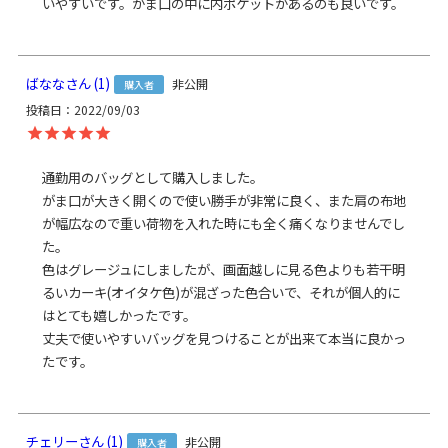
いやすいです。がま口の中に内ポケットがあるのも良いです。
がま口外ポケット内ポケット：高さ9.5cm、幅15cm
＜ショルダーベルト＞ 幅6.5～10.5cm、長さ88cm
＜重さ＞ 390g
ばなな
1
非公開
購入者
※商品サイズの表記はおおよその値となります。
投稿日
2022/09/03
※外寸は口金を含みます。
※内寸は口金を含みません。
通勤用のバッグとして購入しました。

素材
がま口が大きく開くので使い勝手が非常に良く、また肩の布地
＜袋＞
が幅広なので重い荷物を入れた時にも全く痛くなりませんでし
表地：ポリエステル100％（コーデュラ®）
た。

裏地：ナイロン100％（※裏地の色は共通）
＜口金＞ 鉄（アンティークゴールド）
色はグレージュにしましたが、画面越しに見る色よりも若干明
るいカーキ(オイタケ色)が混ざった色合いで、それが個人的に
製造
日本製（京都秀和がま口製作所）
はとても嬉しかったです。

丈夫で使いやすいバッグを見つけることが出来て本当に良かっ
お支払方法
クレジットカード
／コンビニ後払い／
たです。
Amazon Pay／楽天ペイ／PayPay
クレジットカード決済、Amazon Pay、PayPay、楽天ペイを
ご選択の場合、システムの都合上、商品発送前にご請求させ
チェリー
1
非公開
購入者