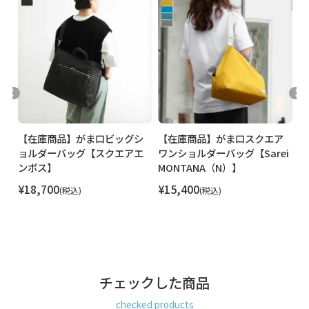
ン
【在庫商品】がま口ビッグシ
【在庫商品】がま口スクエア
【
コー
ョルダーバッグ【スクエアエ
ワンショルダーバッグ【Sarei
ワ
ーデ
ンボス】
MONTANA（N）】
コ
r
¥
18,700
¥
15,400
¥
税込
税込
コ
チェックした商品
checked products