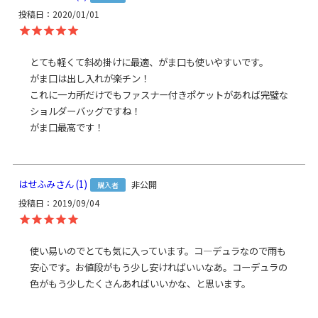
て頂く場合がございます。何卒ご了承下さいますようお願い
投稿日
2020/01/01
申し上げます。
規約に基づき返品、キャンセルもお受付でき
ます。
発送方法
とても軽くて斜め掛けに最適、がま口も使いやすいです。

ゆうパック：全国一律770円
日時指定可能
がま口は出し入れが楽チン！

※10,000円以上ご購入頂いた場合は送料無料になります。
これに一カ所だけでもファスナー付きポケットがあれば完璧な
ショルダーバッグですね！

商品説明
大きな荷物もザクザク収納、ラフに持てるショルダーバッ
グ。
立体的に膨らんだ外ポケットが付いており、シンプルな作り
で出し入れしやすい大きめバッグ。マザーズバッグとしても
おススメです。
はせふみ
1
非公開
購入者
メインの収納部にはB5サイズがすっぽり入ります。大きく開
投稿日
2019/09/04
く入り口で出し入れが楽々。入り口にはマグネットホックが
付いています。また、大小の内ポケットが付いているので小
物収納にも便利です。※A4はマグネットホックを留めない状
使い易いのでとても気に入っています。コ―デュラなので雨も
態で収納可能
安心です。お値段がもう少し安ければいいなあ。コーデュラの
色がもう少したくさんあればいいかな、と思います。
前面に付いている立体的ながま口ポケットにはA5サイズが収
納可能。がま口ポケットの中にもポケットが付いています。