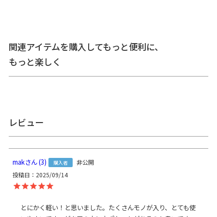
備考
CORDURA(R)は、耐久性に優れたファブリックに対するイン
ビスタ（INVISTA）社の登録商標です。
関連アイテムを購入してもっと便利に、
もっと楽しく
生地自体に撥水効果がありますが、水に濡れた際は必ず拭き
取ってください。
がま口部分に紙紐を使用しているため、がま口部分の水濡れ
にご注意ください。
※がま口はその特性上、荷物の大きさや重さで強い力が加わ
レビュー
ると口金が開きやすくなります。
あらかじめご了承ください。
サイズ詳細
＜本体＞
mak
3
非公開
購入者
外寸：高さ（ベルト含まず）37.3cm、（ベルト含む）
投稿日
2025/09/14
77cm、幅（最大）39.5cm、マチ12.3cm
内寸：高さ（ホック下まで）22cm（本体入口まで）25cm、
幅（本体入口）33cm（底面）28cm
本体内ポケット：高さ12cm、幅（大）11cm（小）6.5cm
とにかく軽い！と思いました。たくさんモノが入り、とても使
がま口外ポケット：高さ21cm、幅21.5cm