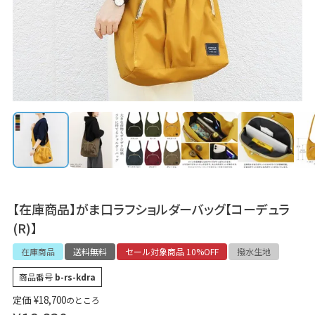
【在庫商品】がま口ラフショルダーバッグ【コーデュラ
(R)】
在庫商品
送料無料
セール対象商品 10%OFF
撥水生地
商品番号
b-rs-kdra
定価
¥
18,700
のところ