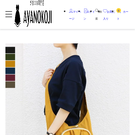
0
マイペ
ログイ
検
お気に
カー
ージ
ン
索
入り
ト