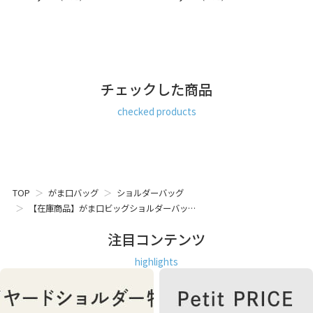
MONTANA（N）】
グ。マグホック付きのメイン収納部には、A4サイズが縦向き
にも横向きにも入ります。お弁当や背の高いマイボトルも余
裕で収納。背面側には小物を入れられる内ポケット付き。外
側のがま口ポケットにはB5サイズが入ります。中には小さな
内ポケットがあり、鍵やパスケースの収納に便利。
チェックした商品
SERIES＆MATERIAL
品よくスポーティーな、大人のこなれスタイル。スクエア型
checked products
のエンボス加工が目を引く、ユニセックスに使えるシリーズ
です。メイン生地にはエンボス加工が特徴的なナイロン素材
を使用。ふっくらした凹凸のある手触りとさりげない光沢
は、ユニークで大人っぽい雰囲気を演出します。撥水加工を
施しているので季節を問わず使えます。
TOP
がま口バッグ
ショルダーバッグ
【在庫商品】がま口ビッグショルダーバッ…
ショルダーバッグ ビジネスバッグ 肩掛け 社会人 A4 レディー
ス メンズ ユニセックス 撥水 はっ水 エンボス 女性が 喜ぶ 喜
注目コンテンツ
ばれる プレゼント もらって 嬉しい ちょっと 良いもの いいも
の ギフト おすすめ 日本製 京都 ガマグチ がまぐち
highlights