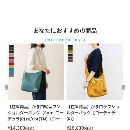
＜ショルダーベルトパーツ＞ 亜鉛合金、鉄（シルバー）
＜口金＞ 鉄（シルバー）
製造
日本製（京都秀和がま口製作所）
あなたにおすすめの商品
お支払方法
クレジットカード
／コンビニ後払い／
recommended for you
Amazon Pay／楽天ペイ／PayPay
クレジットカード決済、Amazon Pay、PayPay、楽天ペイを
ご選択の場合、システムの都合上、商品発送前にご請求させ
て頂く場合がございます。何卒ご了承下さいますようお願い
申し上げます。
規約に基づき返品、キャンセルもお受付でき
ます。
発送方法
ゆうパック：全国一律770円
日時指定可能
※10,000円以上ご購入頂いた場合は送料無料になります。
ン
【在庫商品】がま口縦型ワン
【在庫商品】がま口ラフショ
【
商品説明
たっぷり入る大容量。2WAYで使えるショルダーバッグ。
ジオ
ショルダーバッグ【Sarei コー
ルダーバッグ【コーデュラ
メ
アクティブに活躍する、撥水加工を施した生地がポイント。
デュラ(R) re/cor(TM)（コーデ
(R)】
（
ュラレコー）・
ベルトを外せば手提げバッグとしても使えるショルダーバッ
¥
14,300
¥
16,830
¥
税込
税込