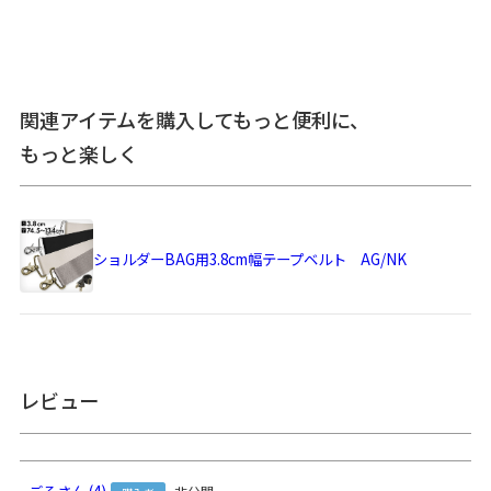
備考
※撥水効果がありますが、水に濡れた際は必ず拭き取ってく
ださい。がま口部分に紙紐を使用しているため、がま口部分
関連アイテムを購入してもっと便利に、
の水濡れにご注意ください。
もっと楽しく
※商品の仕様、価格は予告なく変更する場合があります。
※撥水効果はその特性上、使用頻度と共に徐々に低下してい
きます。
※がま口はその特性上、荷物の大きさや重さで強い力が加わ
ると口金が開きやすくなります。
ショルダーBAG用3.8cm幅テープベルト AG/NK
※内寸、外寸ともに実寸で表記しています。※置いた状態で
測っているので多少の誤差が生じる場合があります。※手づ
くりのため、細かな個体差があります。※生地の厚みや素材
によって表記のサイズと多少の誤差が生じる場合がありま
す。
レビュー
あらかじめご了承ください。
サイズ詳細
＜本体＞
外寸：高さ34cm、幅49cm、マチ10cm
内寸：高さ(マグホック下まで)30cm、幅46cm
ごろ
4