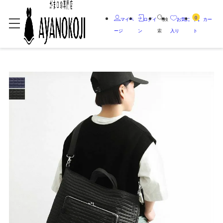
0
マイペ
ログイ
検
お気に
カー
ージ
ン
索
入り
ト