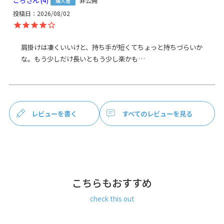
非公開
購入者
内ポケット：高さ11cm、幅18cm
投稿日
2026/08/02
がま口ポケット：高さ21cm、幅27cm
がま口ポケット内ポケット：高さ9.5cm、幅16cm
肩掛けは凄くいいけと、持ち手が短くてちょっと持ちづらいか
＜持ち手＞ 高さ7.5cm
な。もう少しだけ長いともう少し楽かも…
＜ショルダーベルト＞
幅3.8cm、長さ約74.5～134cm（パーツ含む・調節可能）
＜重さ＞ 495g（持ち手・ショルダーベルト含む）
※商品サイズの表記はおおよその値となります。
レビューを書く
すべてのレビューを見る
※外寸は口金を含みます。
※内寸は口金を含みません。
使用可能なア
・
ショルダーBAG用3.8cm幅テープベルト AG/NK
イテム
素材
こちらもおすすめ
＜袋＞
表地：メイン生地…ナイロン100％、サブ生地…ポリエステ
check this out
ル100%
裏地：ナイロン100％
＜ショルダーベルト＞ ナイロン100%