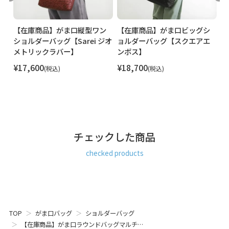
ルトは濃いグレーになります。
ド
【在庫商品】がま口縦型ワン
【在庫商品】がま口ビッグシ
【
ショルダーバッグ【Sarei ジオ
ョルダーバッグ【スクエアエ
バ
メトリックラバー】
ンボス】
P
¥
17,600
¥
18,700
¥
税込
税込
チェックした商品
checked products
TOP
がま口バッグ
ショルダーバッグ
【在庫商品】がま口ラウンドバッグマルチ…