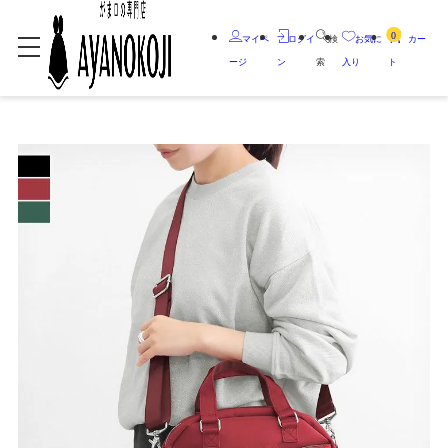
0
マイペ
ログイ
検
お気に
カー
ージ
ン
索
入り
ト