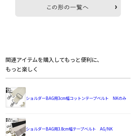
くなります。※内寸外寸ともに実寸で表記しています。※生
地の種類によって表記のサイズと誤差が生じる場合がありま
す。※置いた状態で測っているので多少の誤差があります。
※手づくりのため個体差があります。※スマートフォンやモ
ニター環境によって実際の色と異なって見える場合がありま
す。
あらかじめご了承ください。
サイズ詳細
＜本体＞ 外寸：高さ20cm、幅30.5cm、マチ9cm ／ 内寸：
高さ19.5cm、幅28cm ／ 内側仕切りポケット：高さ
関連アイテムを購入してもっと便利に、
12.5cm、幅28cm ／ 正面ハンドル根元部ファスナーポケット
もっと楽しく
大：高さ13.5cm、幅22cm ／ 正面右側マグネット内蔵フラッ
プ付きポケット：高さ9.5cm、幅14cm ／ 正面左側ファスナ
ーポケット小：高さ11cm、幅8.5cm ／ 正面左側がま口ポケ
ット：高さ8.5cm、幅6.5cm ／ 背面側ポケット：マグネット
ホックまで高さ10.5cm、幅25.5cm ／ ＜持ち手＞ 幅2.5cm、
ショルダーBAG用3cm幅コットンテープベルト NKのみ
高さ7cm ／ ＜ショルダーベルト＞ 幅3.7cm、長さ約73～
131cm（パーツ含む） ／ ＜重さ＞ 485g（持ち手・ベルト含
む） ／ ※外寸は口金を含みます。※内寸は口金を含みませ
ん。
ショルダーBAG用3.8cm幅テープベルト AG/NK
使用可能なア
・
ショルダーBAG用3cm幅コットンテープベルト NKのみ
イテム
・
ショルダーBAG用3.8cm幅テープベルト AG/NK