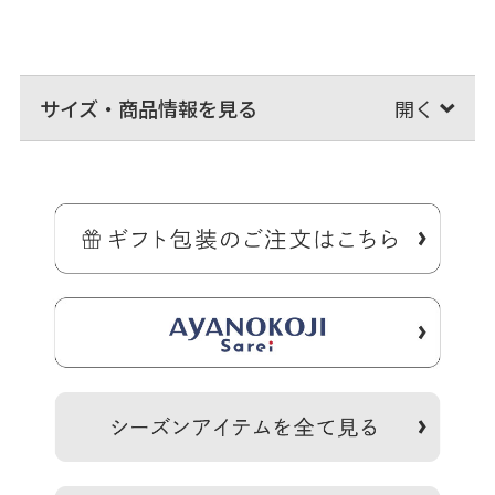
サイズ・商品情報を見る
＞納期についてのご案内
備考
※撥水効果がありますが、水に濡れた際は必ず拭き取ってく
ださい。がま口部分に紙紐を使用しているため、がま口部分
の水濡れにご注意ください。※撥水効果はその特性上、使用
頻度と共に徐々に低下していきます。※がま口はその特性
上、荷物の大きさや重さで強い力が加わると口金が開きやす