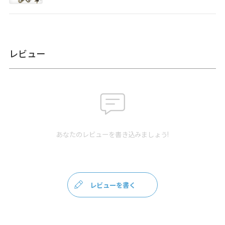
素材
＜本体＞ 表地：ナイロン100％、裏地：ナイロン100％（※
裏地の色は共通） ／ 口金：鉄（シルバー）／ 持ち手：表
地：ナイロン100%、裏地：ポリプロピレン100％ ／ ショル
ダーベルト：ナイロン100% ／ 持ち手パーツ・ショルダーベ
レビュー
ルトパーツ：亜鉛合金・鉄（シルバー）
製造
日本製（京都秀和がま口製作所）
お支払方法
クレジットカード
／コンビニ後払い／
Amazon Pay／楽天ペイ／PayPay
クレジットカード決済、Amazon Pay、PayPay、楽天ペイを
ご選択の場合、システムの都合上、商品発送前に請求させて
あなたのレビューを書き込みましょう!
いただく場合があります。何卒ご了承ください。
規約に基づ
き返品、キャンセルもお受付できます。
発送方法
ゆうパック：全国一律770円
日時指定可能
（※10,000円以上ご購入頂いた場合は送料無料にな
レビューを書く
ります。）
商品説明
ポケットがたくさん付いた持ちやすいサイズのショルダーバ
ッグ。