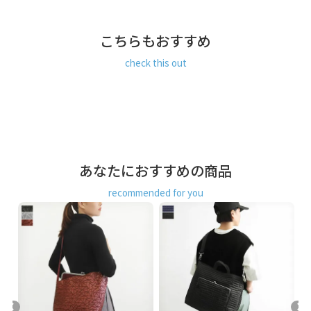
トレンド感のあるポケットのデザインが遊び心溢れるバッグ
です。
こちらもおすすめ
メイン収納部には500mlのペットボトルが入り、背面側には
仕切りポケットが付いています。
check this out
前面のハンドル根元部には横幅いっぱいまであるファスナー
ポケット、その更に前面右側にはマグネットが内蔵されたフ
ラップ付きのポケット、左側には小さなファスナーポケット
とがま口ポケットが重なっています。
背面側にもマグホック付きのオープンポケットが付いていま
す。
あなたにおすすめの商品
SERIES
カジュアルながら上品な印象のナイロンツイル生地を使用。
recommended for you
細やかな生地目とほどよいツヤがあり、ハリのあるしっかり
とした質感が特徴です。
チェリーレッドとビリジアンはややくすみを帯びて落ち着き
のある色合い。定番のブラックとの3色展開で、オールシーズ
ン活躍できそうです。
※本体の色によって付属のベルトの色が変わります。
ブラックのショルダーベルトは黒、チェリーレッドのショル
ダーベルトはピンクがかった赤、ビリジアンのショルダーベ