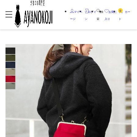
0
マイペ
ログイ
検
お気に
カー
ージ
ン
索
入り
ト