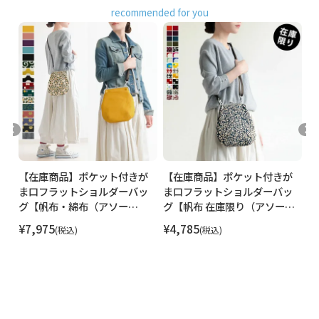
カジュアルにオールシーズン使える、ユニセックスなカラー
recommended for you
をご用意。
Black（ブラック） Khaki（カーキ） Navy（ネイビー）
Beige（ベージュ） Red（レッド） Gray（グレー）
が
【在庫商品】ポケット付きが
【在庫商品】ポケット付きが
【
ッ
ま口フラットショルダーバッ
ま口フラットショルダーバッ
ま
グ【帆布・綿布（アソー
グ【帆布 在庫限り（アソー
ー
ト）】
ト）】
¥
7,975
¥
4,785
¥
税込
税込