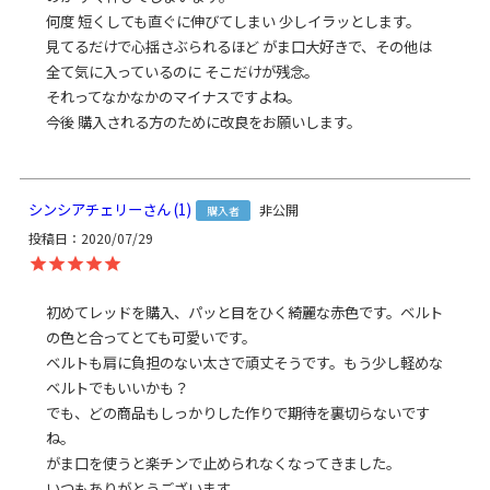
何度 短くしても直ぐに伸びてしまい 少しイラッとします。

製造
日本製（京都秀和がま口製作所）
見てるだけで心揺さぶられるほど がま口大好きで、その他は
全て気に入っているのに そこだけが残念。

お支払方法
クレジットカード
／コンビニ後払い／
それってなかなかのマイナスですよね。

Amazon Pay／楽天ペイ／PayPay
今後 購入される方のために改良をお願いします。
クレジットカード決済、Amazon Pay、PayPay、楽天ペイを
ご選択の場合、システムの都合上、商品発送前にご請求させ
て頂く場合がございます。何卒ご了承下さいますようお願い
シンシアチェリー
1
非公開
申し上げます。
規約に基づき返品、キャンセルもお受付でき
購入者
ます。
投稿日
2020/07/29
発送方法
ゆうパック：全国一律770円
日時指定可能
初めてレッドを購入、パッと目をひく綺麗な赤色です。ベルト
※10,000円以上ご購入頂いた場合は送料無料になります。
の色と合ってとても可愛いです。

ベルトも肩に負担のない太さで頑丈そうです。もう少し軽めな
商品説明
長財布が入るサイズが嬉しい、かさばらないショルダーバッ
グ。
ベルトでもいいかも？

コーデュラ（R）糸と再生PETのリサイクル糸で作られた、強
でも、どの商品もしっかりした作りで期待を裏切らないです
くて環境にやさしいファブリックを使用したシリーズの、四
ね。

角く長いフォルムが特徴の縦型がま口ショルダーバッグで
がま口を使うと楽チンで止められなくなってきました。

す。ちょっとそこまでのお出かけにちょうど良いサイズ感。
いつもありがとうございます。