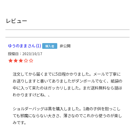
レビュー
＞納期についてのご案内
ゆうのまま
1
非公開
購入者
投稿日
2023/10/17
備考
CORDURA(R)は、耐久性に優れたファブリックに対するイン
ビスタ（INVISTA）社の登録商標です。
注文してから届くまでに5日程かかりました。メールで丁寧に
テフロン(R)はデュポン社の登録商標です。
お送りしますと書いてありましたがダンボールでなく、紙袋の
中に入って来たのはガッカリしました。まだ送料無料なら話は
※がま口はその特性上、荷物の大きさや重さで強い力が加わ
わかりますけどね、、

ると口金が開きやすくなります。
※内寸、外寸ともに実寸で表記しています。※置いた状態で
測っているので多少の誤差が生じる場合があります。※手づ
ショルダーバッグは黒を購入しました。1歳の子供を抱っこし
くりのため、細かな個体差があります。※生地の厚みや素材
ても邪魔にならない大きさ、薄さなのでこれから使うのが楽し
によって表記のサイズと多少の誤差が生じる場合がありま
みです。
す。