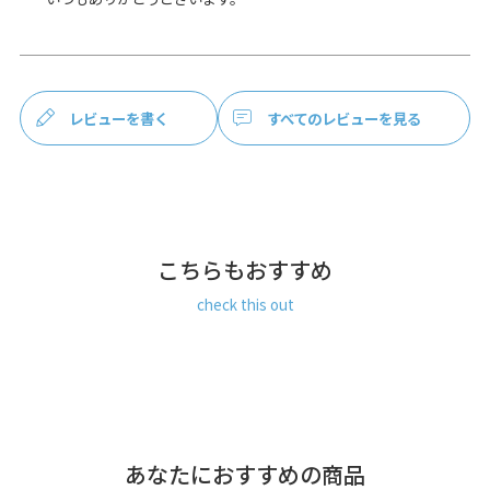
底まで深さのある外ポケットが付いているので、スマホなど
もポイっと入れておけるのが嬉しいポイント。軽い外出から
旅先での街歩きまで、身軽なお出かけにフィットしてくれる
ショルダーバッグです。
POINT
レビューを書く
すべてのレビューを見る
・少なめの荷物がしっかり収まる収納力。
薄型ですが、長財布や500mlのペットボトルが縦に入りま
す。また、フロントポケットも深さがあるのでA5サイズがす
っぽり入ります。内側には小物の仕分けに便利なポケットが
付いており、鍵などの小物を入れておけます。
・長さ調節でユニセックスに活躍
こちらもおすすめ
ショルダーベルトは74.5～134cmまで調節可能、小柄な女性
から背の高い男性まで幅広くカバー。また、幅が38mmある
check this out
ので肩に優しくフィットします。
MATERIAL
コーデュラ（R）糸と再生PETのリサイクル糸をミックスし
た、軽量で堅牢度に優れたエコなファブリックで作られてい
ます。さらにテフロンR加工が施されているので、高性能の
撥水、防汚機能も兼ね備えています。
あなたにおすすめの商品
COLOR