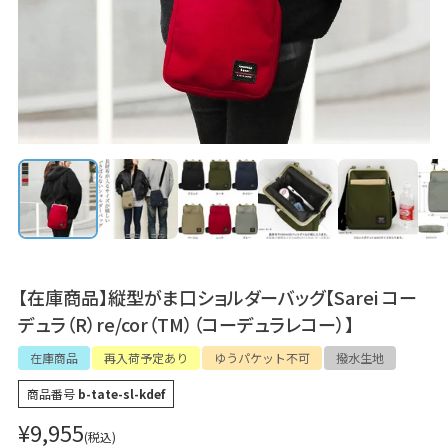
【在庫商品】縦型がま口ショルダーバッグ【Sarei コー
デュラ（R）re/cor（TM）（コーデュラレコー）】
在庫商品
再入荷予定あり
ゆうパケット不可
撥水生地
商品番号
b-tate-sl-kdef
¥
9,955
税込