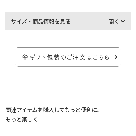
サイズ・商品情報を見る
長財布が入るサイズが嬉しい、
かさばらないショルダーバッグ。
コーデュラ（R）糸と再生PETのリサイクル糸で作られた、強くて環境
にやさしいファブリックを使用したシリーズの、四角く長いフォルム
が特徴の縦型がま口ショルダーバッグです。
ちょっとそこまでのお出かけにちょうど良いサイズ感。底まで深さの
ある外ポケットが付いているので、スマホなどもポイっと入れておけ
るのが嬉しいポイント。
軽い外出から旅先での街歩きまで、身軽なお出かけにフィットしてく
関連アイテムを購入してもっと便利に、
れるショルダーバッグです。
もっと楽しく