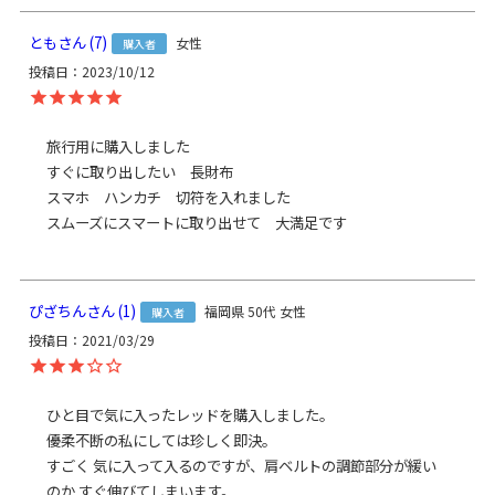
生地自体に撥水効果がありますが、水に濡れた際は必ず拭き
取ってください。
とも
7
女性
購入者
がま口部分に紙紐を使用しているため、がま口部分の水濡れ
投稿日
2023/10/12
にご注意ください。
サイズ詳細
＜本体＞
外寸：高さ 29cm、幅 20cm、マチ 3.5cm
旅行用に購入しました

内寸：高さ 26cm、幅 16.5cm
すぐに取り出したい　長財布

内ポケット：高さ 11.5cm、幅 18cm
スマホ　ハンカチ　切符を入れました

外ポケット：高さ 19.5cm、幅 18cm
スムーズにスマートに取り出せて　大満足です
＜ショルダーベルト＞ 3.8cm幅、長さ：約74.5～134cm（金
具含む）
＜重さ＞ 285g（持ち手・ベルト含む）
ぴざちん
1
福岡県
50代
女性
購入者
※商品サイズの表記はおおよその値となります。
投稿日
2021/03/29
※外寸は口金を含みます。
※内寸は口金を含みません。
ひと目で気に入ったレッドを購入しました。

素材
＜袋＞ 表地：ポリエステル100％、裏地：ナイロン100％
優柔不断の私にしては珍しく即決。

ショルダーベルト：ポリエステル100％
すごく 気に入って入るのですが、肩ベルトの調節部分が緩い
＜口金＞ 鉄（アンティークゴールド）
のか すぐ伸びてしまいます。
