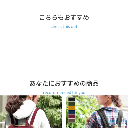
こちらもおすすめ
check this out
ゴールド）
払い／Amazon Pay／楽天ペ
あなたにおすすめの商品
recommended for you
ay、楽天ペイをご選択の場合、シス
合がございます。何卒ご了承下
返品、キャンセルもお受付でき
能