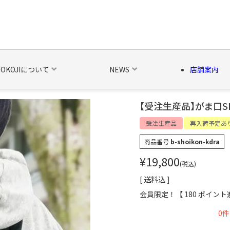
NOKOJIについて
NEWS
店舗案内
【受注生産品】がま口SH
の他の雑貨
ベルト・関連商品
新商品
シーズン品
キャラ
受注生産品
再入荷予定あ
商品番号
b-shoikon-kdra
¥
19,800
税込
送料込
会員限定！【
180
ポイント
0