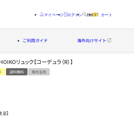
マイページ
ログイン
検索
カート
0
ご利用ガイド
海外向けサイト
OIKOリュック【コーデュラ（R）】
クター
ブランド
り
送料無料
撥水生地
進呈】