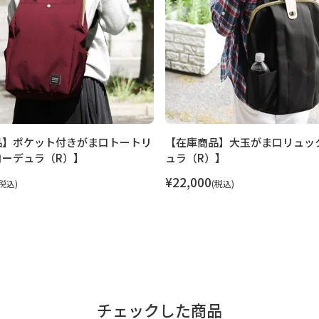
なります。
ック。
YANOKOJIオリジナルのがま
マイボトルも楽々入るので、自転
るので、ヒモを縛っておけば中身
開くのでA4サイズのノートやフ
品】ポケット付きがま口トートリ
【在庫商品】大玉がま口リュッ
、本体に内ポケット、天蓋裏に
コーデュラ（R）】
ュラ（R）】
ギを収納するのに便利です。
¥
22,000
税込
税込
ハードな使用を想定した素材で、
頼されています。 テフロン加工
ユニセックスに活躍します。帆
ならでは。
チェックした商品