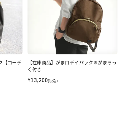
ク【コーデ
【在庫商品】がま口デイパック※がまろっ
【在庫
く付き
ック【S
き
¥
13,200
税込
¥
22,00