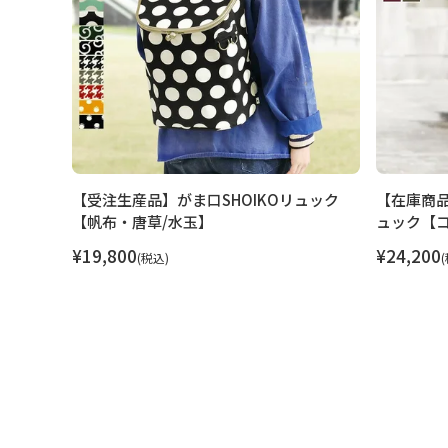
※10,000円以上ご購入頂いた場合は送料無料に
商品説明
ガバッと開いて出し入れ楽々。背負いやすいリュ
昔ながらの背負子（しょいこ）をヒントに作った、A
口SHOIKOリュックです。A4サイズもお弁当や
車通勤にもオススメのリュックです。
上部のがま口を開けると中が巾着仕様になってい
が落ちたりする事もなく、安心。開口部は大きく
ァイルの出し入れもスムーズです。
ュック
【受注生産品】がま口SHOIKOリュック
【在庫商
外見はポケットのないシンプルなリュックですが
【帆布・唐草/水玉】
ュック【
はファスナーポケットがあり、小物の仕分けやカ
¥
19,800
¥
24,200
税込
軽量で堅牢度に優れたコーデュラ（R）を使用。
耐摩耗性が高く、世界中の多くの国の軍隊から信
による撥水・防汚機能があり、マットな生地感で
布に比べて、非常に軽量な点もコーデュラ（R）