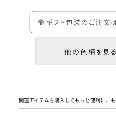
ガバッと開いて出し入れ楽々。背負いやすいリュック。
昔ながらの背負子（しょいこ）をヒントに作った、AYANOK
SHOIKOリュックです。
A4サイズもお弁当やマイボトルも楽々入るので、自転車通
す。
＞納期についてのご案内
関連アイテムを購入してもっと便利に、
も