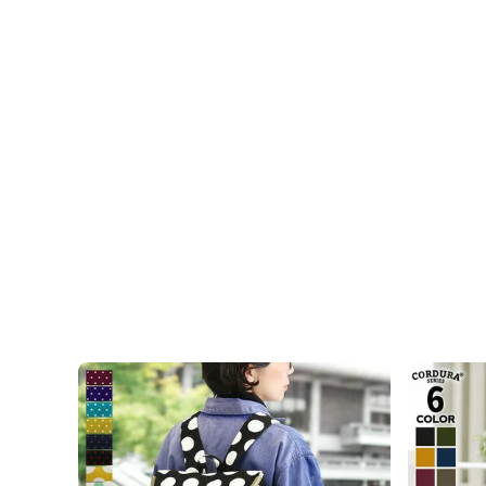
素材
＜袋＞
表地：ポリエステル100％
裏地：ナイロン100％（※裏地の色は共通）
＜持ち手＞ ポリエステル100％
＜ベルト＞ ポリエステル100％・PPテープ
＜ベルトパーツ＞ 亜鉛合金、鉄（アンティーク
＜口金＞ 鉄（アンティークゴールド）
製造
日本製（京都秀和がま口製作所）
お支払方法
クレジットカード
／コンビニ後
イ／PayPay
クレジットカード決済、Amazon Pay、PayP
テムの都合上、商品発送前にご請求させて頂く場
さいますようお願い申し上げます。
規約に基づき
ます。
発送方法
ゆうパック：全国一律770円
日時指定可