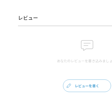
備考
CORDURA(R)は、耐久性に優れたファブリック
社の登録商標です。
レビュー
生地自体に撥水効果がありますが、水に濡れた際
がま口部分に紙紐を使用しているため、がま口部
商品の仕様、価格は予告なく変更する場合があり
サイズ詳細
＜本体＞
外寸：高さ35cm、幅27cm、マチ15cm
内寸：高さ（最大）31cm（最小）24cm、幅23.5
内ポケット：高さ17.5cm、幅20cm
あなたのレビューを書き込みましょ
内ファスナーポケット：高さ7.3cm、幅13.5cm
＜持ち手＞ 高さ5.5cm
＜ベルト＞ 長さ約59～84cm（調節可能、金具
＜重さ＞ 625g（持ち手・ベルト含む）
レビューを書く
＜内容量＞11L
※商品サイズの表記はおおよその値となります。
※外寸は口金を含みます。
※内寸は口金を含みません。