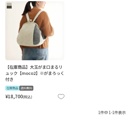
【在庫商品】大玉がま口まるリ
ュック【moco2】※がまろっく
付き
在庫商品
送料無料
¥
18,700
税込
1
件中
1
-
1
件表示