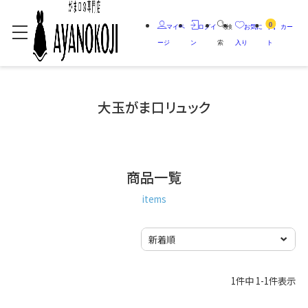
0
マイペ
ログイ
検
お気に
カー
ージ
ン
索
入り
ト
大玉がま口リュック
商品一覧
items
1
件中
1
-
1
件表示