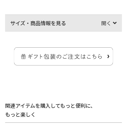
サイズ・商品情報を見る
使いやすいポケット、小技の効いたボディバッグ。
コーデュラ（R）糸と再生PETのリサイクル糸で作られた、強くて環境
にやさしいファブリックを使用したシリーズの、ドロップ型がま口ボ
ディバッグです。
ネクタイからインスパイアされた、独創的なフォルムが魅力。本体を
折りたたんでバックルで留めるスタイル。
長財布とペットボトルを収納できる容量があり、本体の表と裏にはポ
ケットが付いて、小物収納も充実。荷物少な目派を満足させるボディ
バッグです。
関連アイテムを購入してもっと便利に、
もっと楽しく