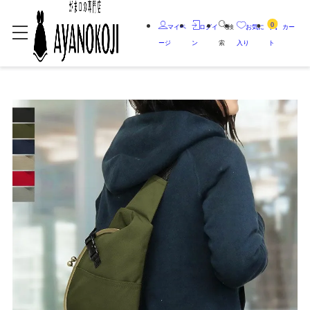
0
マイペ
ログイ
検
お気に
カー
ージ
ン
索
入り
ト