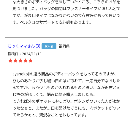
な大きさのボディバッグを探していたところ、こちらのお品を
む）
見つけました。バッグの開閉はファスナータイプがほとんどで
＜重さ＞ 300g（ベルト含む）
すが、がま口タイプはなかなかないので存在感があって良いで
す。ベルクロのサポートで安心感もあります。
※商品サイズの表記はおおよその値となります。
※外寸は口金を含みます。
※内寸は口金を含みません。
むっくママ
3
福岡県
購入者
素材
投稿日
2024/11/19
＜袋＞ 表地：ポリエステル100％、裏地：ナイロン100％
＜ベルト＞ PPテープ（ポリプロピレン）
＜口金＞ 鉄（アンティークゴールド）
ayanokojiの違う商品のボディーバックをもってるのですが、
ひものあたりが少し縫い目の糸が取れて、一応自分でなおした
製造
日本製（京都秀和がま口製作所）
んですが、もう少しものが入れれるものと思い、なが財布と同
お支払方法
クレジットカード
／コンビニ後払い／
じ色のがほしくて、悩みに悩み購入しましたぁ、

Amazon Pay／楽天ペイ／PayPay
できれば外のポケットにやっぱり、ボタンがついてた方がよか
ったなぁと、またがま口を開けたほうにも、内ポケットがつい
クレジットカード決済、Amazon Pay、PayPay、楽天ペイを
てたらかぁと、贅沢なことをおもってます。
ご選択の場合、システムの都合上、商品発送前にご請求させ
て頂く場合がございます。何卒ご了承下さいますようお願い
申し上げます。
規約に基づき返品、キャンセルもお受付でき