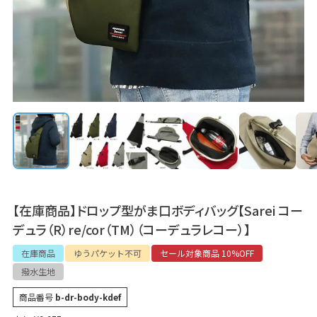
【在庫商品】ドロップ型がま口ボディバッグ【Sarei コー
デュラ（R）re/cor（TM）（コーデュラレコー）】
在庫商品
ゆうパケット不可
セール対象商品 10%OFF
撥水生地
商品番号
b-dr-body-kdef