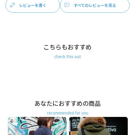
す。
レビューを書く
すべてのレビューを見る
MATERIAL
コーデュラ（R）糸と再生PETのリサイクル糸をミックスし
た、軽量で堅牢度に優れたエコなファブリックで作られてい
ます。さらにテフロン（R）加工が施されているので、高性
能の撥水、防汚機能も兼ね備えています。
こちらもおすすめ
COLOR
check this out
カジュアルにオールシーズン使える、ユニセックスなカラー
をご用意。Black（ブラック）Khaki（カーキ）Navy（ネイビ
ー）Beige（ベージュ）Red（レッド）Gray（グレー）
あなたにおすすめの商品
recommended for you