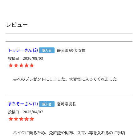
レビュー
＞納期についてのご案内
トッシー
2
静岡県
60代
女性
購入者
備考
CORDURA(R)は、耐久性に優れたファブリックに対するイン
ビスタ（INVISTA）社の登録商標です。
投稿日
2026/08/03
テフロン(R)はデュポン社の登録商標です。
生地自体に撥水効果がありますが、水に濡れた際は必ず拭き
夫へのプレゼントにしました。大変気に入ってくれました。
取ってください。
がま口部分に紙紐を使用しているため、がま口部分の水濡れ
にご注意ください。
まちぞー
1
宮崎県
男性
購入者
サイズ詳細
＜本体＞
投稿日
2025/04/07
外寸：高さ34.5cm、最大幅21.5cm、最小幅10.5cm
内寸：高さ21.5cm、最大幅19.5cm、最小幅8.5cm
外ポケット：最大高さ18cm、幅17cm
ファスナーポケット：高さ7cm、幅13cm
バイクに乗るため、免許証や財布、スマホ等を入れるのに手頃
＜ベルト＞ 幅3.8cm、長さ67.5cm～117.5cm（ハネ、金具含