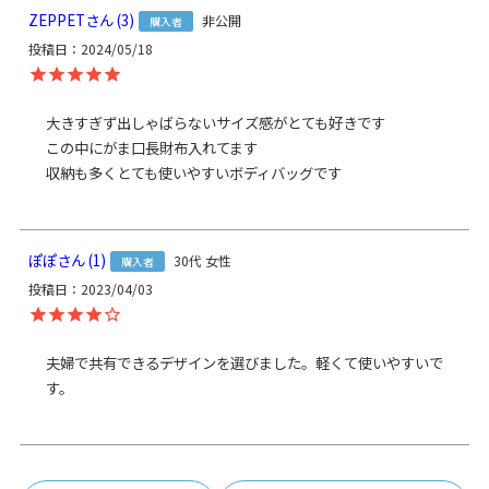
ます。
ZEPPET
3
非公開
購入者
発送方法
投稿日
2024/05/18
ゆうパック：全国一律770円
日時指定可能
※10,000円以上ご購入頂いた場合は送料無料になります。
大きすぎず出しゃばらないサイズ感がとても好きです

商品説明
使いやすいポケット、小技の効いたボディバッグ。
この中にがま口長財布入れてます

コーデュラ（R）糸と再生PETのリサイクル糸で作られた、強
収納も多くとても使いやすいボディバッグです
くて環境にやさしいファブリックを使用したシリーズの、ド
ロップ型がま口ボディバッグです。ネクタイからインスパイ
アされた、独創的なフォルムが魅力。本体を折りたたんでバ
ックルで留めるスタイル。長財布とペットボトルを収納でき
ぽぽ
1
30代
女性
る容量があり、本体の表と裏にはポケットが付いて、小物収
購入者
納も充実。荷物少な目派を満足させるボディバッグです。
投稿日
2023/04/03
POINT
・ポケットは本体の表側と裏側に1つずつあります。・表側の
夫婦で共有できるデザインを選びました。軽くて使いやすいで
オープンポケットは最大18cmの深さがあるので、大きいスマ
す。
ホもすっぽり収納。・バックルを外した本体の裏側にはファ
スナーポケットがあり、鍵などの貴重品入れに便利です。・
ガバッと大きく開く口金で中が見やすく、500mlのペットボ
トルや長財布もサッと出し入れできます。口金には開き防止
のバックルが付いており、バッグを背面にした時にも安心で