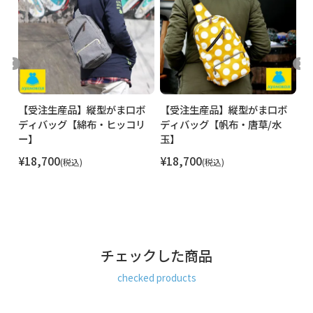
デ
【受注生産品】縦型がま口ボ
【受注生産品】縦型がま口ボ
【
ディバッグ【綿布・ヒッコリ
ディバッグ【帆布・唐草/水
ィ
ー】
玉】
ま
¥
18,700
¥
18,700
¥
税込
税込
チェックした商品
checked products