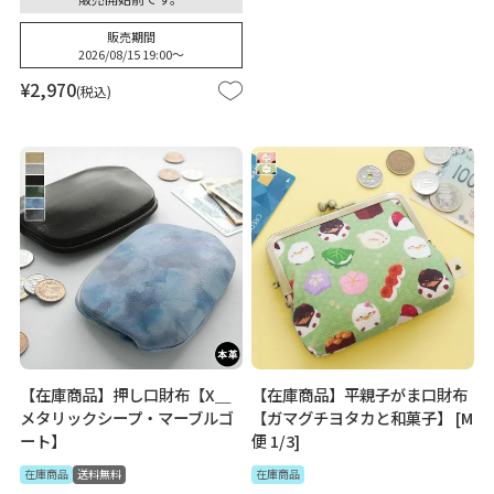
販売期間
2026/08/15 19:00
〜
¥
2,970
税込
【在庫商品】押し口財布【X＿
【在庫商品】平親子がま口財布
メタリックシープ・マーブルゴ
【ガマグチヨタカと和菓子】 [M
ート】
便 1/3]
在庫商品
送料無料
在庫商品