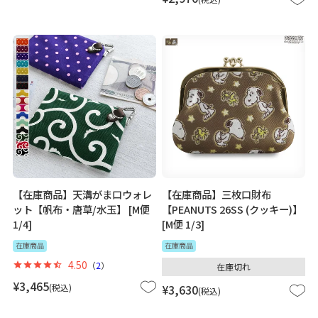
【在庫商品】天溝がま口ウォレ
【在庫商品】三枚口財布
ット【帆布・唐草/水玉】 [M便
【PEANUTS 26SS (クッキー)】
1/4]
[M便 1/3]
在庫商品
在庫商品
4.50
（
2
）
在庫切れ
¥
3,465
税込
¥
3,630
税込