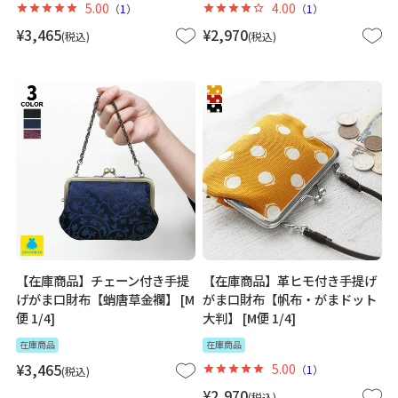
5.00
4.00
（
1
）
（
1
）
¥
3,465
¥
2,970
税込
税込
【在庫商品】チェーン付き手提
【在庫商品】革ヒモ付き手提げ
げがま口財布【蛸唐草金襴】 [M
がま口財布【帆布・がまドット
便 1/4]
大判】 [M便 1/4]
在庫商品
在庫商品
¥
3,465
5.00
（
1
）
税込
¥
2,970
税込