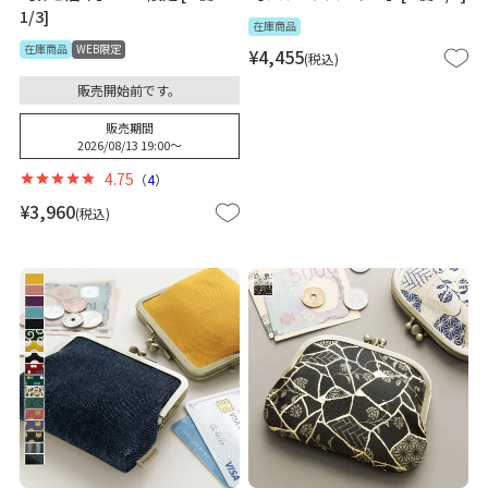
1/3]
在庫商品
在庫商品
WEB限定
¥
4,455
税込
販売開始前です。
販売期間
2026/08/13 19:00
〜
4.75
（
4
）
¥
3,960
税込