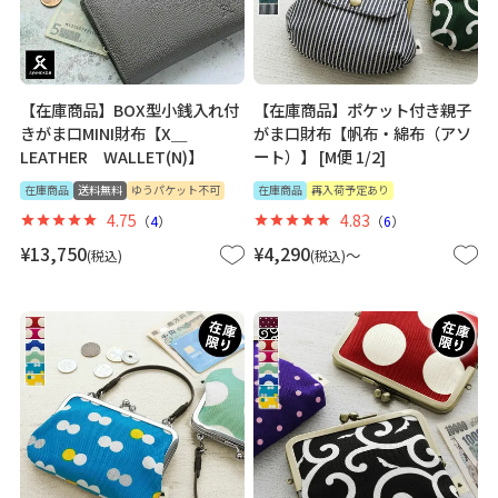
【在庫商品】BOX型小銭入れ付
【在庫商品】ポケット付き親子
きがま口MINI財布【X＿
がま口財布【帆布・綿布（アソ
LEATHER WALLET(N)】
ート）】 [M便 1/2]
在庫商品
送料無料
ゆうパケット不可
在庫商品
再入荷予定あり
4.75
4.83
（
4
）
（
6
）
¥
13,750
¥
4,290
〜
税込
税込