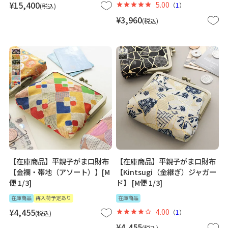
¥
15,400
5.00
（
1
）
税込
¥
3,960
税込
【在庫商品】平親子がま口財布
【在庫商品】平親子がま口財布
【金襴・帯地（アソート）】[M
【Kintsugi（金継ぎ）ジャガー
便 1/3]
ド】 [M便 1/3]
在庫商品
再入荷予定あり
在庫商品
¥
4,455
4.00
（
1
）
税込
¥
4,455
税込