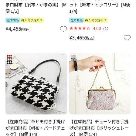
ま口財布【帆布・がまの実】 [M
ット【綿布・ヒッコリー】 [M便
便 1/2]
1/4]
在庫商品
再入荷予定あり
在庫商品
再入荷予定あり
¥
4,455
4.00
（
1
）
税込
¥
3,465
税込
【在庫商品】革ヒモ付き手提げ
【在庫商品】チェーン付き手提
がま口財布【帆布・バードチェ
げがま口財布【ポリッシュレー
ック】 [M便 1/4]
ス】 [M便 1/4]