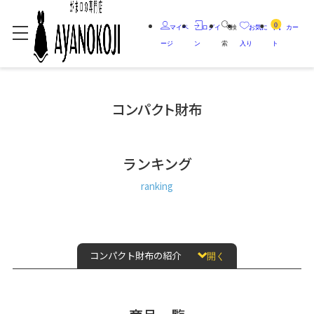
0
マイペ
ログイ
検
お気に
カー
ージ
ン
索
入り
ト
コンパクト財布
ランキング
ranking
コンパクト財布の紹介
開く