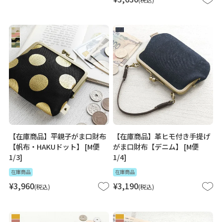
【在庫商品】平親子がま口財布
【在庫商品】革ヒモ付き手提げ
【帆布・HAKUドット】 [M便
がま口財布【デニム】 [M便
1/3]
1/4]
在庫商品
在庫商品
¥
3,960
¥
3,190
税込
税込