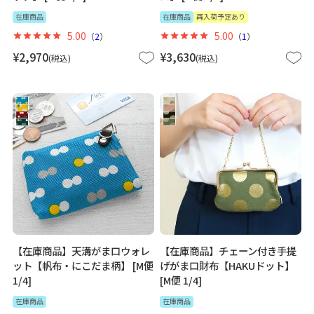
在庫商品
在庫商品
再入荷予定あり
5.00
5.00
（
2
）
（
1
）
¥
2,970
¥
3,630
税込
税込
【在庫商品】天溝がま口ウォレ
【在庫商品】チェーン付き手提
ット【帆布・にこだま柄】 [M便
げがま口財布【HAKUドット】
1/4]
[M便 1/4]
在庫商品
在庫商品