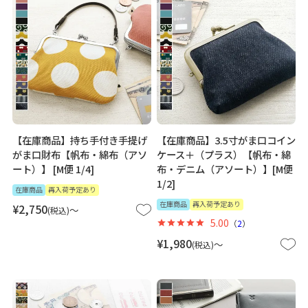
【在庫商品】持ち手付き手提げ
【在庫商品】3.5寸がま口コイン
がま口財布【帆布・綿布（アソ
ケース＋（プラス）【帆布・綿
ート）】 [M便 1/4]
布・デニム（アソート）】[M便
1/2]
在庫商品
再入荷予定あり
在庫商品
再入荷予定あり
¥
2,750
〜
税込
5.00
（
2
）
¥
1,980
〜
税込