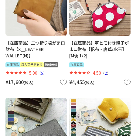
【在庫商品】二つ折り袋がま口
【在庫商品】革ヒモ付き親子が
財布【X＿LEATHER
ま口財布【帆布・唐草/水玉】
WALLET(N)】
[M便 1/2]
在庫商品
再入荷予定あり
送料無料
在庫商品
5.00
4.50
（
5
）
（
2
）
¥
17,600
¥
4,455
税込
税込