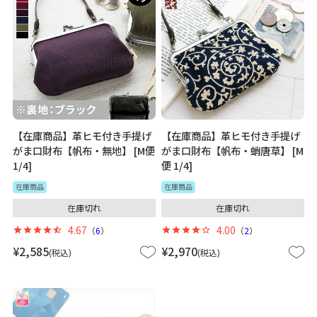
【在庫商品】革ヒモ付き手提げ
【在庫商品】革ヒモ付き手提げ
がま口財布【帆布・無地】 [M便
がま口財布【帆布・蛸唐草】 [M
1/4]
便 1/4]
在庫商品
在庫商品
在庫切れ
在庫切れ
4.67
4.00
（
6
）
（
2
）
¥
2,585
¥
2,970
税込
税込