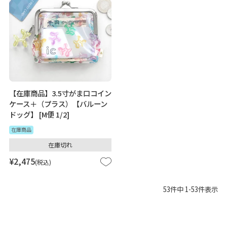
【在庫商品】3.5寸がま口コイン
ケース＋（プラス）【バルーン
ドッグ】 [M便 1/2]
在庫商品
在庫切れ
¥
2,475
税込
53
件中
1
-
53
件表示