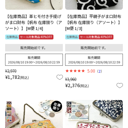
【在庫商品】革ヒモ付き手提げ
【在庫商品】平親子がま口財布
がま口財布【帆布 在庫限り（ア
【帆布 在庫限り（アソート）】
ソート）】 [M便 1/4]
[M便 1/3]
在庫商品
セール対象商品 40%OFF
在庫商品
セール対象商品 40%OFF
販売開始前です。
販売開始前です。
販売期間
販売期間
2026/08/10 19:00
〜
2026/08/10 22:59
2026/08/10 19:00
〜
2026/08/10 22:59
¥
2,970
5.00
（
2
）
¥
1,782
税込
¥
3,960
¥
2,376
税込