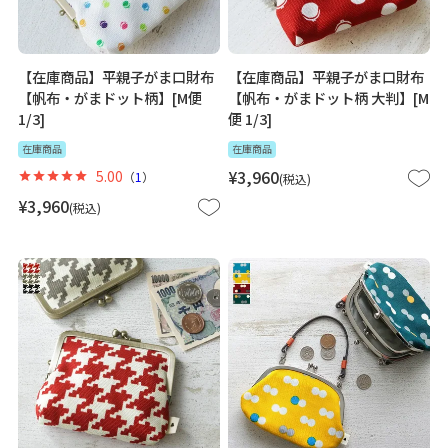
【在庫商品】平親子がま口財布
【在庫商品】平親子がま口財布
【帆布・がまドット柄】[M便
【帆布・がまドット柄 大判】[M
1/3]
便 1/3]
在庫商品
在庫商品
5.00
¥
3,960
（
1
）
税込
¥
3,960
税込