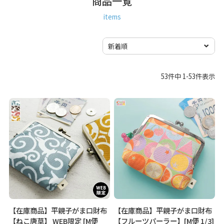
商品一覧
items
53
件中
1
-
53
件表示
【在庫商品】平親子がま口財布
【在庫商品】平親子がま口財布
【ねこ唐草】 WEB限定 [M便
【フルーツパーラー】[M便 1/3]