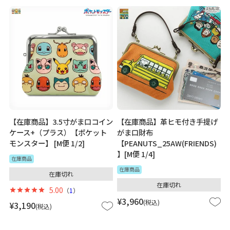
【在庫商品】3.5寸がま口コイン
【在庫商品】革ヒモ付き手提げ
ケース+（プラス）【ポケット
がま口財布
モンスター】 [M便 1/2]
【PEANUTS_25AW(FRIENDS)
】[M便 1/4]
在庫商品
在庫商品
在庫切れ
在庫切れ
5.00
（
1
）
¥
3,960
税込
¥
3,190
税込