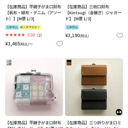
【在庫商品】平親子がま口財布
【在庫商品】三枚口財布
【帆布・綿布・デニム（アソー
【Kintsugi（金継ぎ）ジャガー
ト）】[M便 1/3]
ド】 [M便 1/3]
在庫商品
再入荷予定あり
在庫商品
5.00
¥
3,190
（
2
）
税込
¥
3,465
〜
税込
【在庫商品】平親子がま口財布
【在庫商品】三つ折りがま口ミ