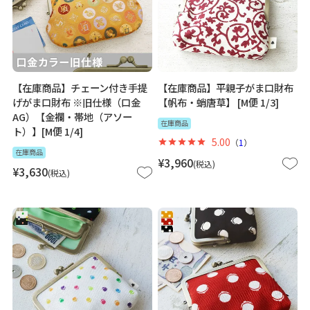
【在庫商品】チェーン付き手提
【在庫商品】平親子がま口財布
げがま口財布 ※旧仕様（口金
【帆布・蛸唐草】 [M便 1/3]
AG）【金襴・帯地（アソー
在庫商品
ト）】[M便 1/4]
5.00
（
1
）
在庫商品
¥
3,960
税込
¥
3,630
税込