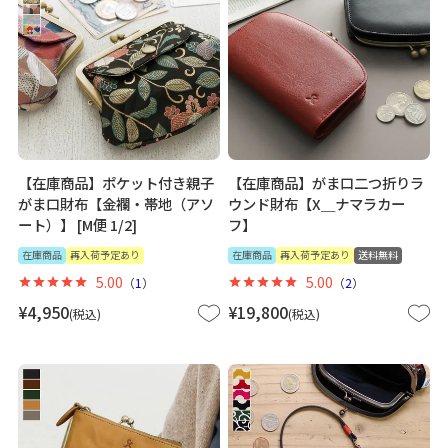
【在庫商品】ポケット付き親子
【在庫商品】がま口二つ折りラ
がま口財布【金襴・帯地（アソ
ウンド財布【X＿ナマラカー
ート）】 [M便 1/2]
フ】
在庫商品
再入荷予定あり
在庫商品
再入荷予定あり
送料無料
5.00
5.00
（
1
）
（
2
）
¥
4,950
¥
19,800
税込
税込