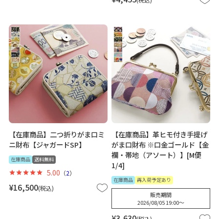
【在庫商品】二つ折りがま口ミ
【在庫商品】革ヒモ付き手提げ
ニ財布【ジャガードSP】
がま口財布 ※口金ゴールド【金
襴・帯地（アソート）】[M便
在庫商品
送料無料
1/4]
5.00
（
2
）
在庫商品
再入荷予定あり
¥
16,500
税込
販売期間
2026/08/05 19:00
〜
¥
3,630
税込