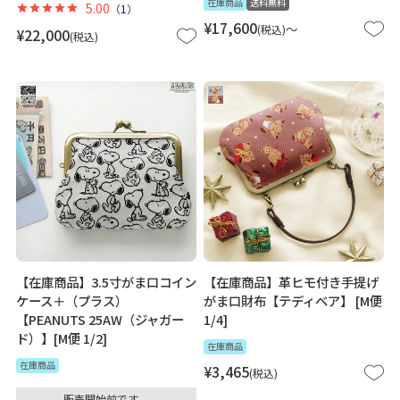
在庫商品
送料無料
5.00
（
1
）
¥
17,600
〜
税込
¥
22,000
税込
【在庫商品】3.5寸がま口コイン
【在庫商品】革ヒモ付き手提げ
ケース＋（プラス）
がま口財布【テディベア】 [M便
【PEANUTS 25AW（ジャガー
1/4]
ド）】[M便 1/2]
在庫商品
在庫商品
¥
3,465
税込
販売開始前です。