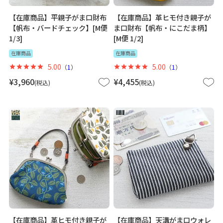
【在庫商品】平親子がま口財布
【在庫商品】革ヒモ付き親子が
【帆布・バードチェック】[M便
ま口財布【帆布・にこだま柄】
1/3]
[M便 1/2]
在庫商品
在庫商品
5.00
5.00
（
1
）
（
1
）
¥
3,960
¥
4,455
税込
税込
【在庫商品】革ヒモ付き親子が
【在庫商品】天溝がま口ウォレ