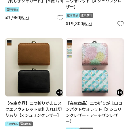
【刺し子ジャガード】 [M便 1/3]
ニウォレット【X シュリンクレ
ザー】
在庫商品
在庫商品
送料無料
¥
3,960
税込
¥
19,800
税込
【在庫商品】二つ折りがま口ス
【在庫商品】二つ折りがま口コ
クエアウォレット※札入れ仕切
ンパクトウォレット【X シュリ
りあり【X シュリンクレザー】
ンクレザー・アーチザンレザ
ー】
在庫商品
送料無料