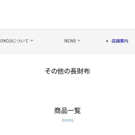
NOKOJIについて
NEWS
店舗案内
その他の長財布
の他の雑貨
ベルト・関連商品
新商品
シーズン品
キャラ
商品一覧
items