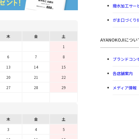
撥水加工サー
がま口づくり
木
金
土
AYANOKOJIについ
1
6
7
8
ブランドコン
13
14
15
各店舗案内
20
21
22
メディア情報
27
28
29
木
金
土
3
4
5