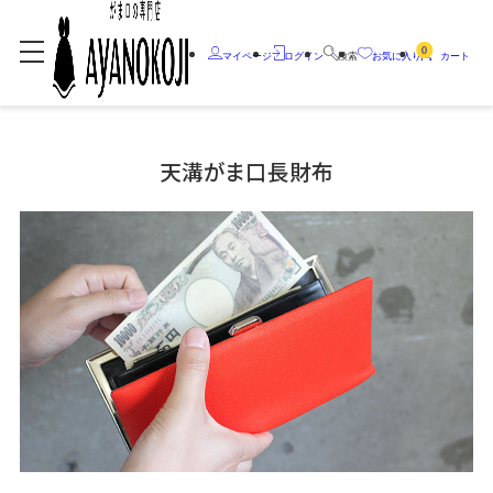
0
マイページ
ログイン
検索
お気に入り
カート
天溝がま口長財布