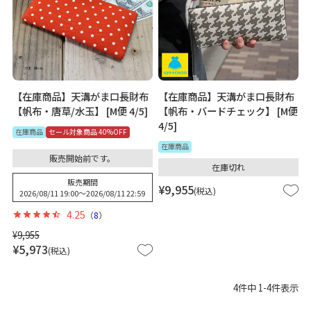
【在庫商品】天溝がま口長財布
【在庫商品】天溝がま口長財布
【帆布・唐草/水玉】 [M便 4/5]
【帆布・バードチェック】 [M便
4/5]
在庫商品
セール対象商品 40%OFF
在庫商品
販売開始前です。
在庫切れ
販売期間
¥
9,955
税込
2026/08/11 19:00
〜
2026/08/11 22:59
4.25
（
8
）
¥
9,955
¥
5,973
税込
4
件中
1
-
4
件表示