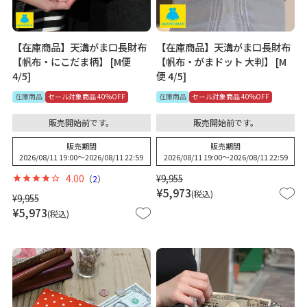
【在庫商品】天溝がま口長財布
【在庫商品】天溝がま口長財布
【帆布・にこだま柄】 [M便
【帆布・がまドット 大判】 [M
4/5]
便 4/5]
在庫商品
セール対象商品 40%OFF
在庫商品
セール対象商品 40%OFF
販売開始前です。
販売開始前です。
販売期間
販売期間
2026/08/11 19:00
〜
2026/08/11 22:59
2026/08/11 19:00
〜
2026/08/11 22:59
4.00
¥
9,955
（
2
）
¥
5,973
税込
¥
9,955
¥
5,973
税込