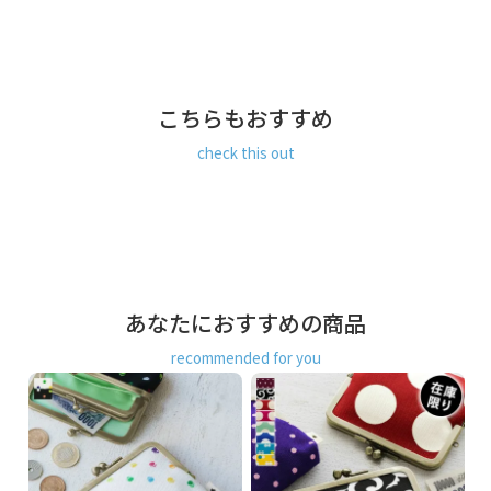
内ポケット：高さ7cm、幅10.5cm
＜重さ＞ 95g
※商品サイズの表記はおおよその値となります。
こちらもおすすめ
※外寸は口金を含みます。
※内寸は口金を含みません。
check this out
素材
＜袋＞ 表地：8号帆布（綿100％）
裏地：レーヨン100％
＜口金＞ 鉄（アンティークゴールド）
製造
日本製（京都秀和がま口製作所）
あなたにおすすめの商品
お支払方法
クレジットカード
／コンビニ後払い／
recommended for you
Amazon Pay／楽天ペイ／PayPay
クレジットカード決済、Amazon Pay、PayPay、楽天ペイを
ご選択の場合、システムの都合上、商品発送前にご請求させ
て頂く場合がございます。何卒ご了承下さいますようお願い
申し上げます。
規約に基づき返品、キャンセルもお受付でき
ます。