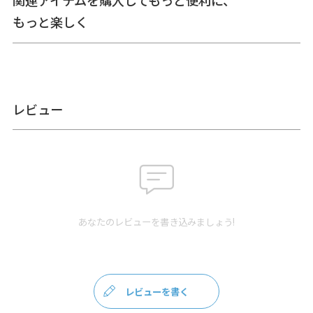
関連アイテムを購入してもっと便利に、
備考
※この製品は箔プリント加工を施しております。・箔転写部
分は非常にデリケートです。箔が剥がれるおそれがあります
もっと楽しく
ので、アイロンがけはできません。・汚れが気になる箇所
は、水を少量含ませたコットンや柔らかい布でやさしく拭
き、自然乾燥させてください。・固いものや、ザラついたも
のとの摩擦にご注意ください。・箔転写部分が商品角にある
場合、生地の特性として、一部はがれなどがある場合があり
ます。
レビュー
※生地の裁断により柄の出方は一点一点異なります。柄の指
定は受け付けておりません。
※がま口はその特性上、荷物の大きさや重さで強い力が加わ
ると口金が開きやすくなります。
※内寸、外寸ともに実寸で表記しています。※置いた状態で
測っているので多少の誤差が生じる場合があります。※手づ
くりのため、細かな個体差があります。※生地の厚みや素材
によって表記のサイズと多少の誤差が生じる場合がありま
あなたのレビューを書き込みましょう!
す。
あらかじめご了承ください。
サイズ詳細
＜本体＞ 外寸：高さ11cm、幅12cm、マチ2cm
レビューを書く
親がま口内寸：高さ9.5cm、幅10.5cm
子がま口内寸：高さ5.5cm、幅9.5cm