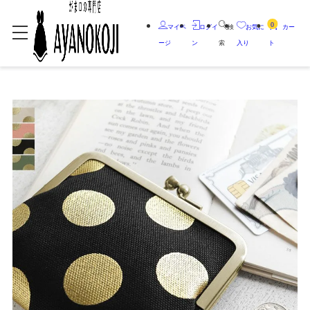
0
マイペ
ログイ
検
お気に
カー
ージ
ン
索
入り
ト