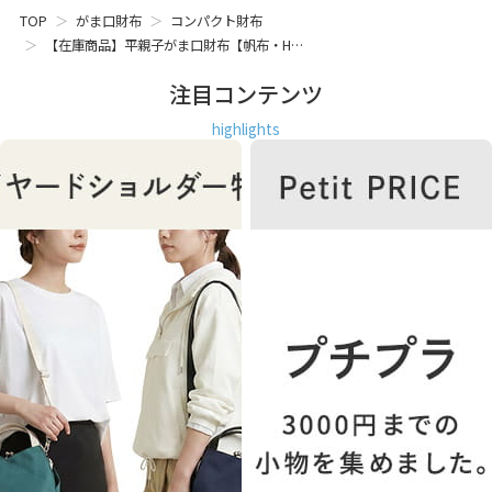
個性を演出してくれます。
TOP
がま口財布
コンパクト財布
【在庫商品】平親子がま口財布【帆布・H…
COLOR
生成×金・朱鷺（トキ）×金・黒×金・オイタケ×金の4色
注目コンテンツ
展開。いつものコーディネートに1点投入でより明るい見映え
に。乙女が引き立つ生成・朱鷺（トキ）、大人シック＋かわ
highlights
いさがマッチした黒・オイタケ、アイテムによっても印象が
変わるカラーバリエーションです。
財布 小銭入れ レディース メンズ ユニセックス シンプル コン
パクト 使いやすい ドット 水玉 ゴールド かわいい 日本製 京
都 ガマグチ がまぐち