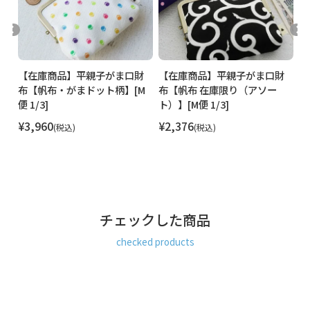
発送方法
ゆうパケット：全国一律330円
3個まで
なら発送可
能
ゆうパック：全国一律770円
日時指定可能
手
【在庫商品】平親子がま口財
【在庫商品】平親子がま口財
【
※10,000円以上ご購入頂いた場合は送料無料になります。
ッ
布【帆布・がまドット柄】[M
布【帆布 在庫限り（アソー
布
便 1/3]
ト）】[M便 1/3]
判
商品説明
カードやお札が入る仕切りの付いた、コンパクトで持ちやす
い親子財布。
¥
3,960
¥
2,376
¥
税込
税込
金のドット柄が大人かわいいと大好評のHAKUドットシリーズ
の、スマートなフォルムで持ちやすい平親子がま口財布で
す。四角いフォルムで男女問わず持ちやすいシンプルなデザ
イン。メインのお財布にもサブのお財布にもおすすめです。
子がま口を挟んだ両側に仕切りが付いているので、お札と小
銭、カード類とレシートなど、仕分けに便利です。お札は二
チェックした商品
つ折りで入れられます。
真ん中の子がま口は底が浅くなっており、中が見やすく、小
checked products
銭を取り出しやすくなっています。
MATERIAL
表生地は丈夫で耐久性に優れている8号帆布にゴージャス感が
UPする金の箔プリント。キラッと光るゴールドがひと味違う