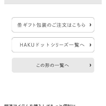
カードやお札が入る仕切りの付いた、コンパクトで持ちやすい親子財
布。
金のドット柄が大人かわいいと大好評のHAKUドットシリーズの、ス
マートなフォルムで持ちやすい平親子がま口財布です。四角いフォル
ムで男女問わず持ちやすいシンプルなデザイン。メインのお財布にも
サブのお財布にもおすすめです。
＞納期についてのご案内