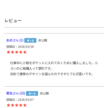
定は受け付けておりません。
※商品の仕様、価格は予告なく変更する場合があります。
※内寸、外寸ともに実寸で表記しています。※置いた状態で
測っているので多少の誤差が生じる場合があります。※手づ
レビュー
くりのため、細かな個体差があります。※生地の厚みや素材
によって表記のサイズと多少の誤差が生じる場合がありま
す。
あめ
1
非公開
購入者
あらかじめご了承ください。
投稿日
2026/03/28
サイズ詳細
＜本体＞
外寸：高さ7cm、幅6.5cm
内寸：高さ5cm、幅4.5cm
仕事中に小銭をポケットに入れておくために購入しました。小
＜重さ＞ 25g
さいのに結構入って便利です。

初めて唐草のデザインを選んだのですがとても可愛いです。
※商品サイズの表記はおおよその値となります。
※外寸は口金を含みます。
※内寸は口金を含みません。
匿名
10
非公開
購入者
素材
投稿日
2026/03/07
＜袋＞
表地：8号帆布（綿100％）