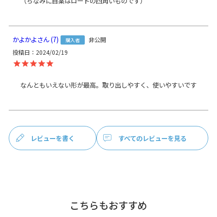
（ちなみに目薬はロートの四角いものです）
ズボンのポケットにもすっぽり入れられるサイズの小銭の為
の小さなお財布です。
小さいサイズながら、100円玉なら15枚は収納OK。お札は四
つ折りにすると入ります。
かよかよ
7
非公開
購入者
小銭だけでなく、ピアスや指輪などを入れるアクセサリーケ
ースとしても便利。小さなお薬ケースとしてもgood。大きな
投稿日
2024/02/19
ポーチの中で使う小分け用のポーチinポーチ使いもおすすめ
です。
なんともいえない形が最高。取り出しやすく、使いやすいです
MATERIAL
AYANOKOJIでは定番の生地、強度に優れた8号帆布を使用し
ています。
STAFF VOICE
レビューを書く
すべてのレビューを見る
小さくてかわいい、四角い形の小銭専用のお財布。財布とは
別にいざという時のための小銭を入れて、バッグの内ポケッ
トに常備させておくのもOK。
プレゼントのプラスワンアイテムとしてもおすすめです。
小銭 小銭入れ コイン 小さい かわいい レディース メンズ ユ
ニセックス バッグイン 小物 ピアス 指輪 リング アクセサリー
こちらもおすすめ
収納 おすすめ ドット 水玉 模様 唐草 女性が 喜ぶ 喜ばれる プ
レゼント もらって 嬉しい ちょっと 良いもの いいもの 日本製