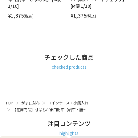
1/10]
[M便 1/10]
[M
¥
1,375
¥
1,375
¥
税込
税込
チェックした商品
checked products
TOP
がま口財布
コインケース・小銭入れ
【在庫商品】寸ぱちがま口財布【帆布・唐…
注目コンテンツ
highlights