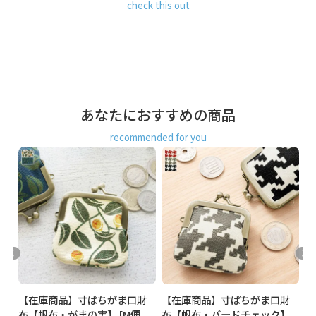
check this out
京都 ガマグチ がまぐち
あなたにおすすめの商品
recommended for you
財
【在庫商品】寸ぱちがま口財
【在庫商品】寸ぱちがま口財
【
布【帆布・がまの実】 [M便
布【帆布・バードチェック】
【