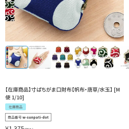
【在庫商品】寸ぱちがま口財布【帆布・唐草/水玉】 [M
便 1/10]
在庫商品
商品番号
w-sunpati-dot
¥
1,375