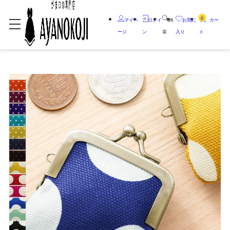
0
マイペ
ログイ
検
お気に
カー
ージ
ン
索
入り
ト