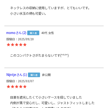
裏地：レーヨン100％（※裏地の色は共通）
ネックレスの収納に使用していますが、とてもいいです。

＜口金＞ 鉄（アンティークゴールド）
小さい水玉の柄も可愛い。
製造
日本製（京都秀和がま口製作所）
momo
2
40代
女性
お支払方法
クレジットカード
／コンビニ後払い／
購入者
Amazon Pay／楽天ペイ／PayPay
投稿日
2025/09/20
クレジットカード決済、Amazon Pay、PayPay、楽天ペイを
ご選択の場合、システムの都合上、商品発送前にご請求させ
このコンパクトさがたまらないです(*^^*)
て頂く場合がございます。何卒ご了承下さいますようお願い
申し上げます。
規約に基づき返品、キャンセルもお受付でき
ます。
Nijntje
1
非公開
購入者
発送方法
ゆうパケット：全国一律330円
10個まで
なら発送可
投稿日
2025/03/07
能
ゆうパック：全国一律770円
日時指定可能
※10,000円以上ご購入頂いた場合は送料無料になります。
目薬を遮光したくて小さいケースを探していました

内側が黒で安心だし、可愛いし、ジャストフィットしました

商品説明
手のひらに収まるサイズのちっちゃな小銭専用ミニ財布。