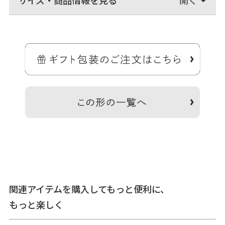
手のひらに収まるサイズのちっちゃな小銭専用ミニ財布。
ズボンのポケットにもすっぽり入れられるサイズの小銭の為の小さな
お財布です。
小さいサイズながら、100円玉なら15枚は収納OK。お札は四つ折りに
すると入ります。
関連アイテムを購入してもっと便利に、
＞納期についてのご案内
もっと楽しく
備考
※生地の裁断により柄の出方は一点一点異なります。柄の指