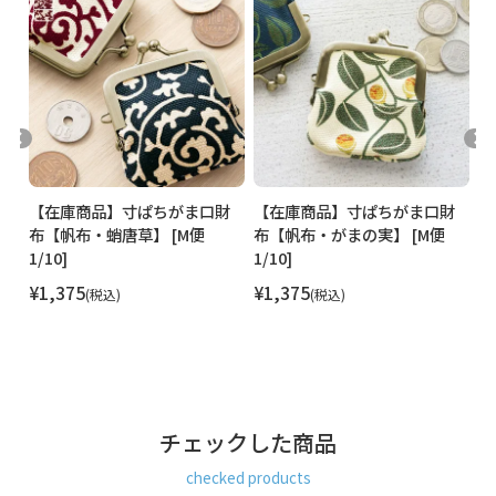
製造
日本製（京都秀和がま口製作所）
お支払方法
クレジットカード
／コンビニ後払い／
Amazon Pay／楽天ペイ／PayPay
クレジットカード決済、Amazon Pay、PayPay、楽天ペイを
ご選択の場合、システムの都合上、商品発送前にご請求させ
て頂く場合がございます。何卒ご了承下さいますようお願い
申し上げます。
規約に基づき返品、キャンセルもお受付でき
ます。
財
【在庫商品】寸ぱちがま口財
【在庫商品】寸ぱちがま口財
【
】
布【帆布・蛸唐草】 [M便
布【帆布・がまの実】 [M便
布
発送方法
1/10]
1/10]
1/
ゆうパケット：全国一律330円
10個まで
なら発送可
能
¥
1,375
¥
1,375
¥
税込
税込
ゆうパック：全国一律770円
日時指定可能
※10,000円以上ご購入頂いた場合は送料無料になります。
商品説明
手のひらに収まるサイズのちっちゃな小銭専用ミニ財布。
ズボンのポケットにもすっぽり入れられるサイズの小銭の為
の小さなお財布です。
チェックした商品
小さいサイズながら、100円玉なら15枚は収納OK。お札は四
つ折りにすると入ります。
checked products
小銭だけでなく、ピアスや指輪などを入れるアクセサリーケ