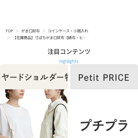
ースとしても便利。小さなお薬ケースとしてもgood。大きな
ポーチの中で使う小分け用のポーチinポーチ使いもおすすめ
です。
MATERIAL
TOP
がま口財布
コインケース・小銭入れ
AYANOKOJIでは定番の生地、強度に優れた8号帆布を使用し
【在庫商品】寸ぱちがま口財布【綿布・ヒ…
ています。
注目コンテンツ
STAFF VOICE
highlights
小さくてかわいい、四角い形の小銭専用のお財布。財布とは
別にいざという時のための小銭を入れて、バッグの内ポケッ
トに常備させておくのもOK。
プレゼントのプラスワンアイテムとしてもおすすめです。
小銭 小銭入れ コイン 小さい かわいい レディース メンズ ユ
ニセックス バッグイン 小物 ピアス 指輪 リング アクセサリー
収納 おすすめ ヒッコリー ストライプ 女性が 喜ぶ 喜ばれる
プレゼント もらって 嬉しい ちょっと 良いもの いいもの 日本
製 京都 ガマグチ がまぐち