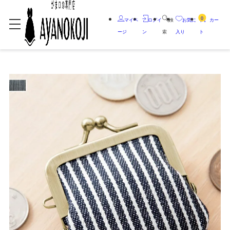
0
マイペ
ログイ
検
お気に
カー
ージ
ン
索
入り
ト