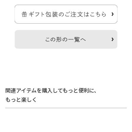
手のひらに収まるサイズのちっちゃな小銭専用ミニ財布。
ズボンのポケットにもすっぽり入れられるサイズの小銭の為の小さな
お財布です。
小さいサイズながら、100円玉なら15枚は収納OK。お札は四つ折りに
すると入ります。
関連アイテムを購入してもっと便利に、
＞納期についてのご案内
もっと楽しく
備考
※生地の裁断により柄の出方は一点一点異なります。柄の指
定は受け付けておりません。
※商品の仕様、価格は予告なく変更する場合があります。
※内寸、外寸ともに実寸で表記しています。※置いた状態で