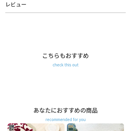
測っているので多少の誤差が生じる場合があります。※手づ
レビュー
くりのため、細かな個体差があります。※生地の厚みや素材
によって表記のサイズと多少の誤差が生じる場合がありま
す。
あらかじめご了承ください。
サイズ詳細
＜本体＞
外寸：高さ7cm、幅6.5cm
内寸：高さ5cm、幅4.5cm
こちらもおすすめ
＜重さ＞ 25g
check this out
※商品サイズの表記はおおよその値となります。
※外寸は口金を含みます。
※内寸は口金を含みません。
素材
＜袋＞
表地：8号帆布（綿100％）
あなたにおすすめの商品
裏地：レーヨン100％
recommended for you
＜口金＞ 鉄（アンティークゴールド）