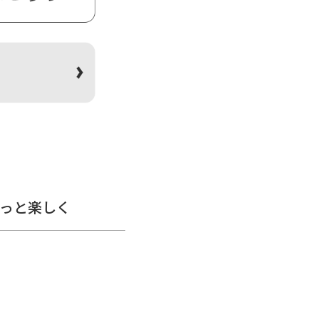
は四つ折りにすると入ります。
す。柄の指定は受け付けており
っと楽しく
ります。
いた状態で測っているので多少の
、細かな個体差があります。※生
差が生じる場合があります。