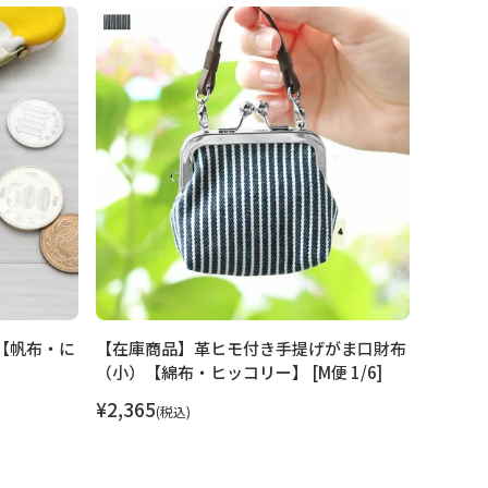
【帆布・に
【在庫商品】革ヒモ付き手提げがま口財布
【在庫商
（小）【綿布・ヒッコリー】 [M便 1/6]
ん・小紋柄
¥
2,365
¥
990
税込
税