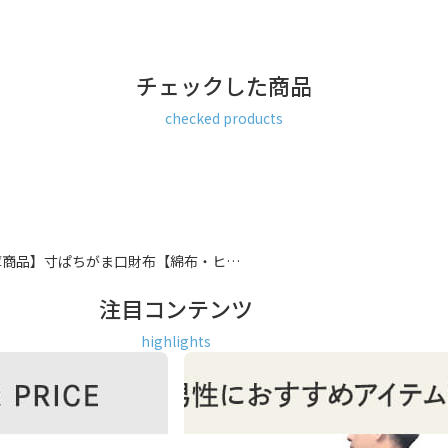
。財布とは別にいざという時の
させておくのもOK。
めです。
チェックした商品
ス メンズ ユニセックス バッグイン
checked products
すめ ヒッコリー ストライプ 女性
ょっと 良いもの いいもの 日本製
庫商品】寸ぱちがま口財布【綿布・ヒ…
注目コンテンツ
highlights