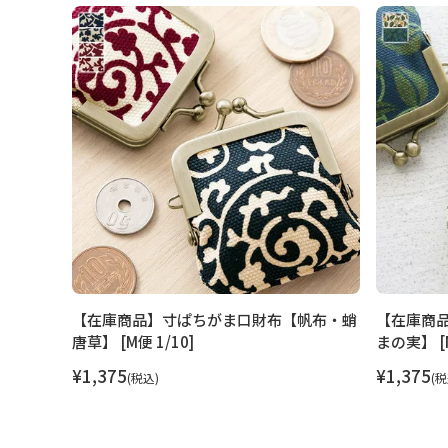
テムの都合上、商品発送前にご請求させて頂く場
さいますようお願い申し上げます。
規約に基づき
ます。
発送方法
ゆうパケット：全国一律330円
10個ま
ゆうパック：全国一律770円
日時指定可
※10,000円以上ご購入頂いた場合は送料無料に
商品説明
手のひらに収まるサイズのちっちゃな小銭専用ミ
ズボンのポケットにもすっぽり入れられるサイズ
す。
小さいサイズながら、100円玉なら15枚は収納
ます。
小銭だけでなく、ピアスや指輪などを入れるアク
帆布・バ
【在庫商品】寸ぱちがま口財布【帆布・蛸
【在庫商
さなお薬ケースとしてもgood。大きなポーチの
唐草】 [M便 1/10]
まの実】 [M
チ使いもおすすめです。
¥
1,375
¥
1,375
税込
税
MATERIAL
AYANOKOJIでは定番の生地、強度に優れた8号