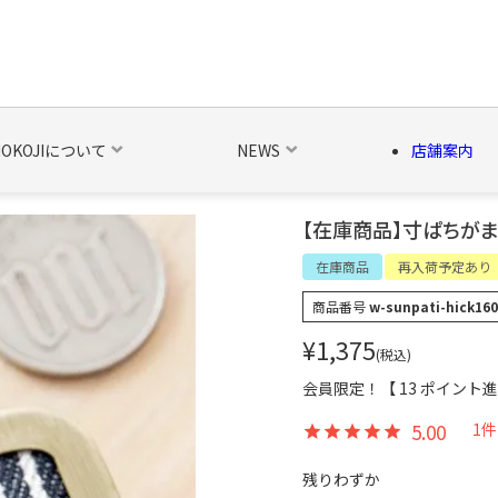
NOKOJIについて
NEWS
店舗案内
【在庫商品】寸ぱちがま口
の他の雑貨
ベルト・関連商品
新商品
シーズン品
キャラ
在庫商品
再入荷予定あり
商品番号
w-sunpati-hick16
¥
1,375
税込
会員限定！【
13
ポイント進
5.00
1