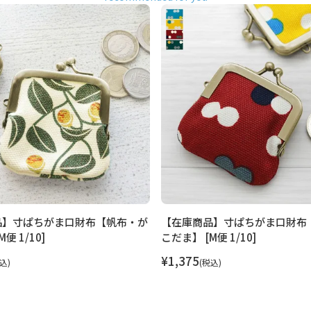
合がございます。何卒ご了承下
返品、キャンセルもお受付でき
で
なら発送可能
能
なります。
ニ財布。
の小銭の為の小さなお財布で
OK。お札は四つ折りにすると入り
セサリーケースとしても便利。小
品】寸ぱちがま口財布【帆布・が
【在庫商品】寸ぱちがま口財布
中で使う小分け用のポーチinポー
便 1/10]
こだま】 [M便 1/10]
¥
1,375
込
税込
帆布を使用しています。