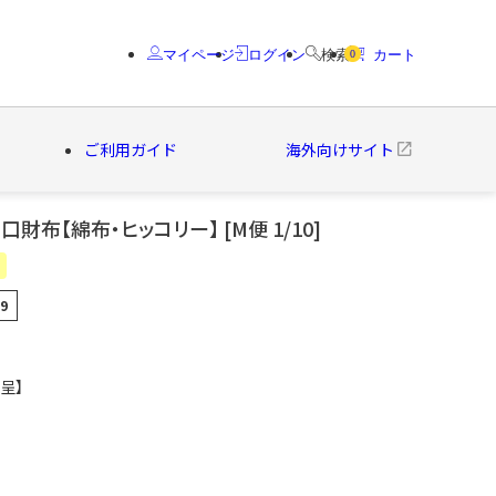
マイページ
ログイン
検索
カート
0
ご利用ガイド
海外向けサイト
財布【綿布・ヒッコリー】 [M便 1/10]
クター
ブランド
09
呈】