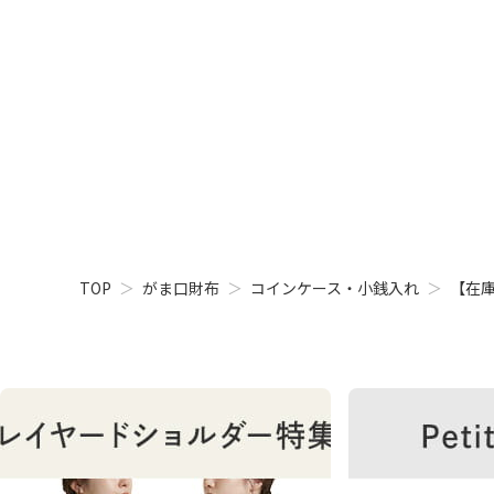
STAFF VOICE
小さくてかわいい、四角い形の小銭専用のお財布
ための小銭を入れて、バッグの内ポケットに常備
プレゼントのプラスワンアイテムとしてもおすす
小銭 小銭入れ コイン 小さい かわいい レディー
小物 ピアス 指輪 リング アクセサリー 収納 おす
が 喜ぶ 喜ばれる プレゼント もらって 嬉しい ち
京都 ガマグチ がまぐち
TOP
がま口財布
コインケース・小銭入れ
【在