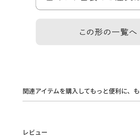
小さいサイズながら、100円玉なら15枚は収納OK。お札
＞納期についてのご案内
備考
※生地の裁断により柄の出方は一点一点異なりま
関連アイテムを購入してもっと便利に、
も
ません。
※商品の仕様、価格は予告なく変更する場合があ
※内寸、外寸ともに実寸で表記しています。※置
誤差が生じる場合があります。※手づくりのため
地の厚みや素材によって表記のサイズと多少の誤
レビュー
あらかじめご了承ください。