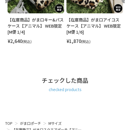
プのポーチです。スタッフの中でも愛用者多数のポーチで、
バッグに入れて持ち歩きするのにちょうど良いコンパクト
感。お化粧直し用のコスメポーチとして使っているスタッフ
もいれば、アイ コス ケースとして使ったり、たばこケース、
ま
【在庫商品】がま口キー&パス
【在庫商品】がま口アイコス
【
マスクケース、アクセサリーポーチなど、使い方はそれぞ
】
ケース【アニマル】 WEB限定
ケース【アニマル】 WEB限定
パ
れ。また、お手頃価格なので、軽めのお誕生日プレゼントな
[M便 1/4]
[M便 1/6]
ュ
ど、ちょっとしたプレゼントにもおすすめ。ちょっと物足り
¥
2,640
¥
1,870
¥
ないかな～っと思った時のプラスワンアイテムにもピッタリ
税込
税込
です。
ポーチ ケース レディース メンズ ユニセックス コスメ マスク
ケース ガジェットケース アイコス収納 アニマル 動物 アニマ
ル柄 動物柄 牛 うし ホルスタイン holstein cattle cow bull ox
チェックした商品
calf きりん 麒麟 ジラフ giraffe しまうま 縞 ゼブラ zebra ヒョ
ウ 豹 パンサー panther レオパード leopard ジャガー jaguar
checked products
ネコ科 かわいい 女性が 喜ぶ 喜ばれる プレゼント もらって
嬉しい ちょっと 良いもの いいもの ちょい足し プラスワン ギ
フト おすすめ 日本製 京都 ガマグチ がまぐち
TOP
がま口ポーチ
Mサイズ
【在庫商品】がま口スクエアポーチ【アニ…