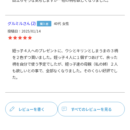
目立ちそうな気もしますが…他の柄も欲しくなりました。
素材
＜袋＞ 表地：綿100％、裏地：レーヨン100％（※裏地の色
は共通）
＜口金＞ 鉄（シルバー）
グルミル
2
40代
女性
購入者
製造
日本製（京都秀和がま口製作所）
投稿日
2025/01/14
お支払方法
クレジットカード
／コンビニ後払い／
Amazon Pay／楽天ペイ／PayPay
姪っ子４人へのプレゼントに、ウシとキリンとしまうまの３柄
を２色ずつ買いました。姪っ子４人に１個ずつあげて、余った
クレジットカード決済、Amazon Pay、PayPay、楽天ペイを
柄を自分で使う予定でしたが、姪っ子達の母親（私の姉）２人
ご選択の場合、システムの都合上、商品発送前にご請求させ
て頂く場合がございます。何卒ご了承下さいますようお願い
も欲しいとの事で、全部なくなりました。そのくらい好評でし
申し上げます。
規約に基づき返品、キャンセルもお受付でき
た。
ます。
発送方法
ゆうパケット：全国一律330円
2個まで
なら発送可
能
ゆうパック：全国一律770円
日時指定可能
レビューを書く
すべてのレビューを見る
※10,000円以上ご購入頂いた場合は送料無料になります。
商品説明
かさばらないスクエア型、スッキリフォルムのポーチ。