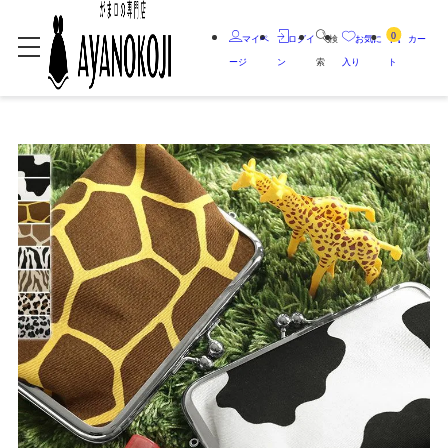
0
マイペ
ログイ
検
お気に
カー
ージ
ン
索
入り
ト