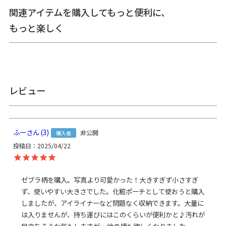
＞納期についてのご案内
関連アイテムを購入してもっと便利に、
もっと楽しく
備考
※生地の裁断により柄の出方は一点一点異なります。柄の指
定は受け付けておりません。※商品の仕様や価格は予告なく
変更する場合があります。※がま口はその特性上、荷物の大
きさや重さで強い力が加わると口金が開きやすくなります。
レビュー
※内寸外寸ともに実寸で表記しています。※生地の種類によ
って表記のサイズと誤差が生じる場合があります。※置いた
状態で測っているので多少の誤差があります。※手づくりの
ため個体差があります。
あらかじめご了承ください。
ふー
3
非公開
購入者
投稿日
2025/04/22
サイズ詳細
＜本体＞ 外寸：高さ11.5cm、幅17cm、マチ5cm
内寸：高さ9.5cm、幅14cm
内ポケット：高さ7.5cm、幅14cm
＜重さ＞ 85g
ゼブラ柄を購入。写真より可愛かった！大きすぎず小さすぎ
ず、使いやすい大きさでした。化粧ポーチとして使おうと購入
しましたが、アイライナーなど問題なく収納できます。大量に
※外寸は口金を含みます。※内寸は口金を含みません。
は入りませんが、持ち運びにはこのくらいが便利かと♪汚れが