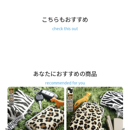
スリムなマチ幅なので、小さめバッグや、ビジネスバッグな
どの薄型バッグの中でもかさ張りません。 小物の小分けに便
利な内ポケットが付いています。
こちらもおすすめ
コスメ類やヘアアクセサリなどはもちろん、ガジェット系ケ
ースやアイコスケースとしてもちょうど良いサイズ感でマル
check this out
チに活躍します。
大きすぎず、小さすぎない、使い勝手の良いサイズなので、
プレゼントとしてもおすすめ。
SERIES
オンラインショップ限定、いつの時代もかわいい動物柄。
アニマル柄好きのスタッフ企画がシリーズ化！トレンド感と
あなたにおすすめの商品
永遠の定番を両立したアニマル柄は季節や年齢を問わず、幅
広いスタイルにフィットします。モード感もあり、遊び心も
recommended for you
あり、カジュアルさもあり、あらゆるシーンで大活躍。プレ
ゼントにもおすすめです。
生地はサラッとした触り心地のコットン100％。AYANOKOJI
定番の8号帆布よりもやわらかい生地感です。
STAFF VOICE
中くらいの程よいサイズの使いやすい形のポーチと言えばコ
レ。定番中の定番と言っても過言ではないベーシックなタイ