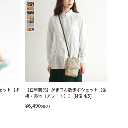
ェット【ポ
【在庫商品】がま口お散歩ポシェット【金
【在庫
襴・帯地（アソート）】 [M便 4/5]
ギ）【Co
便 4/5]
¥
6,490
税込
¥
5,940