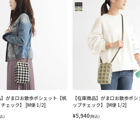
品】がま口お散歩ポシェット【帆
【在庫商品】がま口お散歩ポシ
ェック】 [M便 1/2]
ップチェック】 [M便 1/2]
¥
5,940
込
税込