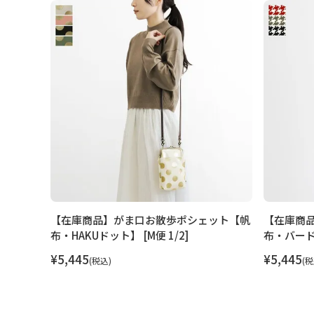
ット【帆
【在庫商品】がま口お散歩ポシェット【帆
【在庫商
布・HAKUドット】 [M便 1/2]
布・バードチ
¥
5,445
¥
5,445
税込
税