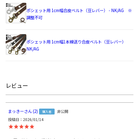
ポシェット用 1cm幅合皮ベルト（豆レバー） - NK/AG ※
調整不可
＞納期についてのご案内
ポシェット用 1cm幅1本線送り合皮ベルト（豆レバー）
サイズ詳細
＜本体＞
NK/AG
外寸：高さ16.5cm、幅（最大）24cm、マチ3cm
内寸：高さ13cm、幅19cm
ビニールポケット：高さ10.5cm、幅17.5cm
内ポケット：高さ10.5cm、幅9cm×2
＜ベルト＞ 幅1cm、長さ120cm（金具含む・調節不可）
＜重さ＞ 165g（ベルト含む）
レビュー
※商品サイズの表記はおおよその値となります。
※外寸は口金を含みます。
※内寸は口金を含みません。
まっきー
2
非公開
購入者
投稿日
2026/01/14
使用可能なベ
・
ポシェット用 120cmショルダーチェーン - NK/GL/AG
ルト
・
ポシェット用 1cm幅合皮ベルト（豆レバー） - NK/AG ※
調整不可