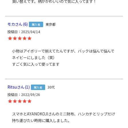
買い替えです。柄がかわいいので気に入ってます！
・
ポシェット用 1cm幅1本線送り合皮ベルト（豆レバー）
NK/AG
素材
＜袋＞ 表地：8号帆布（綿100％）、裏地：綿100％
モカ
6
東京都
購入者
＜口金＞ 鉄（アンティークゴールド）
投稿日
2025/04/14
＜ベルト＞ 本体：合成皮革 金具：合金・鉄
製造
日本製（京都秀和がま口製作所）
小物はアイボリーで揃えてたんですが、バックは悩んで悩んで
ネイビーにしました（笑）

お支払方法
クレジットカード
／コンビニ後払い／
Amazon Pay／楽天ペイ／PayPay
クレジットカード決済、Amazon Pay、PayPay、楽天ペイを
ご選択の場合、システムの都合上、商品発送前にご請求させ
て頂く場合がございます。何卒ご了承下さいますようお願い
Ritsu
1
30代
購入者
申し上げます。
規約に基づき返品、キャンセルもお受付でき
投稿日
2022/09/26
ます。
発送方法
ゆうパケット：全国一律330円
1個まで
なら発送可
スマホとAYANOKOJIさんのミニ財布、ハンカチとリップだけ
能
持ち運びたい時用に購入しました。

※10,000円以上ご購入頂いた場合は送料無料になります。