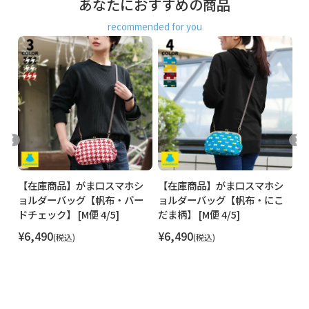
あなたにおすすめの商品
recommended for you
シ
【在庫商品】がま口スマホシ
【在庫商品】がま口スマホシ
【
唐
ョルダーバッグ【帆布・バー
ョルダーバッグ【帆布・にこ
ョ
ドチェック】 [M便 4/5]
だま柄】 [M便 4/5]
(R
¥
6,490
¥
6,490
¥
税込
税込