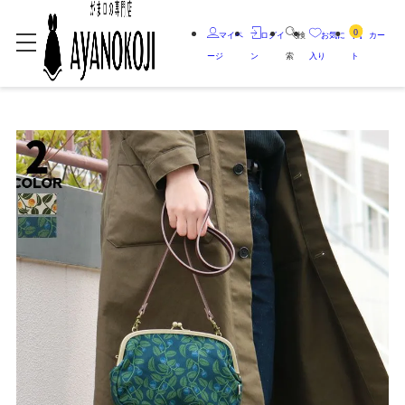
0
マイペ
ログイ
検
お気に
カー
ージ
ン
索
入り
ト