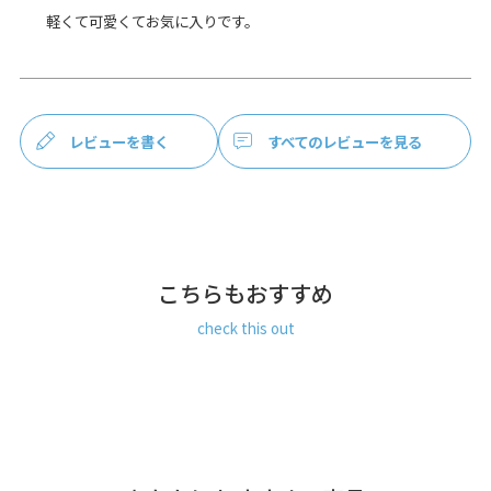
軽くて可愛くてお気に入りです。
商品説明
バッグに入れたままスマホにタッチ、透明ポケット付きバッ
グ。
ほんのり丸みのあるシンプルでコンパクトなバッグ。少ない
荷物のお出かけや旅行など、アクティブな一日にもピッタリ
なバッグです。
レビューを書く
すべてのレビューを見る
透明な外ポケットはビニールで、スマホをポケットに入れた
ままのスマホ操作が可能。※写真で使用のスマホはiPhone
XR（約15.1×7.6×0.8cm）
小さめのお財布、文庫本やA6サイズの手帳が入ります。背面
側には内ポケットが2つあるので、小物収納も便利。
こちらもおすすめ
check this out