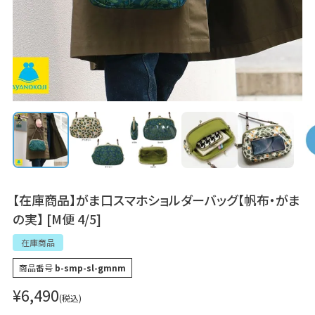
【在庫商品】がま口スマホショルダーバッグ【帆布・がま
の実】 [M便 4/5]
在庫商品
商品番号
b-smp-sl-gmnm
¥
6,490
税込