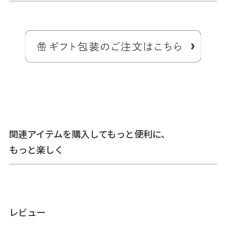
「在庫商品」「受注生産品」「予約販売品」とは ＞＞
※生地の裁断により柄の出方は一点一点異なります。柄の指定は受
け付けておりません。※商品の仕様や価格は予告なく変更する場合
があります。※がま口はその特性上、荷物の大きさや重さで強い力
が加わると口金が開きやすくなります。※内寸外寸ともに実寸で表
関連アイテムを購入してもっと便利に、
備
記しています。※生地の種類によって表記のサイズと誤差が生じる
考
もっと楽しく
場合があります。※置いた状態で測っているので多少の誤差があり
ます。※手づくりのため個体差があります。※スマートフォンやモ
ニター環境によって実際の色と異なって見える場合があります。
あらかじめご了承ください。
サ
＜本体＞ 外寸：高さ11.5cm、幅8cm、厚み1cm
イ
レビュー
＜重さ＞ 85g
ズ
※商品サイズの表記はおおよその値となります。