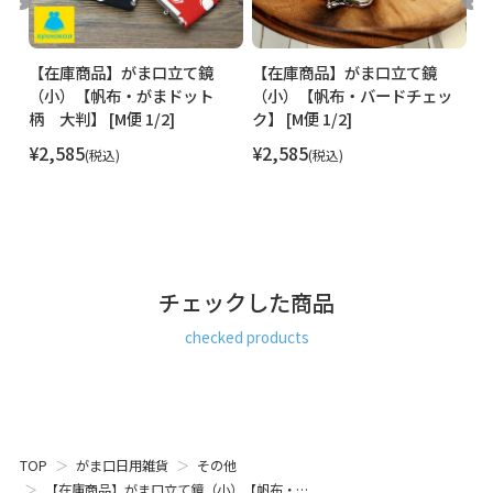
【在庫商品】がま口立て鏡
【在庫商品】がま口立て鏡
【
[M
（小）【帆布・がまドット
（小）【帆布・バードチェッ
（
柄 大判】 [M便 1/2]
ク】 [M便 1/2]
[M
¥
2,585
¥
2,585
¥
税込
税込
チェックした商品
checked products
TOP
がま口日用雑貨
その他
【在庫商品】がま口立て鏡（小）【帆布・…