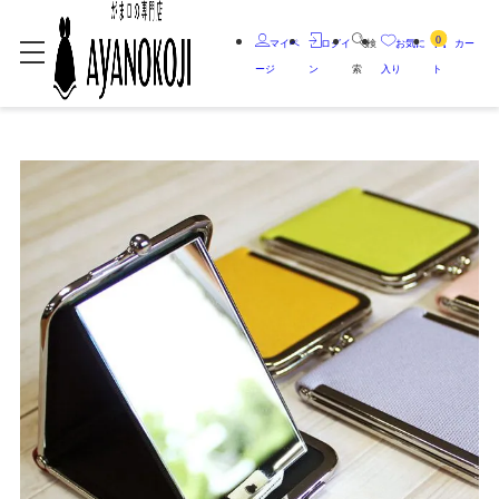
0
マイペ
ログイ
検
お気に
カー
ージ
ン
索
入り
ト