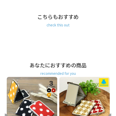
商
・・・がま口は、ただ袋物をつけるだけが能ではございません。
品
こちらのがま口立て鏡は、がま口をパチンと開けると中にミラーが
こちらもおすすめ
説
収納されています。
明
そのままミラーを引き出すと、がま口とミラーが三角形の形となっ
check this out
て立て鏡となります。
あなたにおすすめの商品
recommended for you