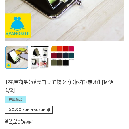
【在庫商品】がま口立て鏡（小）【帆布・無地】 [M便
1/2]
在庫商品
商品番号
c-mirror-s-muji
¥
2,255
税込