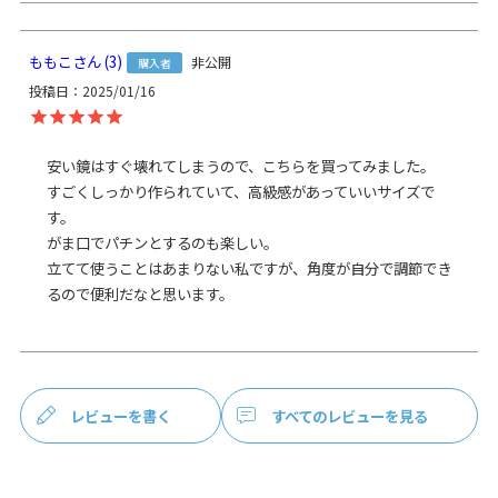
詳
※外寸は口金を含みます
細
※内寸は口金を含みません。
ももこ
3
非公開
購入者
＜8号帆布＞ 表地：綿100％、裏地：レーヨン100％、裏地カラー：
素
投稿日
2025/01/16
ブラック
材
口金：鉄（シルバー）
製
日本製（京都秀和がま口製作所）
安い鏡はすぐ壊れてしまうので、こちらを買ってみました。

造
すごくしっかり作られていて、高級感があっていいサイズで
クレジットカード
／コンビニ後払い／Amazon
す。

支
Pay／楽天ペイ／PayPay
がま口でパチンとするのも楽しい。

払
クレジットカード決済、Amazon Pay、PayPay、楽天ペイをご選択
立てて使うことはあまりない私ですが、角度が自分で調節でき
方
の場合、システムの都合上、商品発送前に請求させていただく場合
るので便利だなと思います。
法
があります。何卒ご了承ください。
規約に基づき返品、キャンセル
もお受付できます。
発
2個まで
なら発送可能
送
レビューを書く
すべてのレビューを見る
方
日時指定可能（※10,000円以上ご購入頂い
法
た場合は送料無料になります。）
鏡までもが、がま口なんてっ！