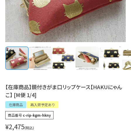
【在庫商品】鏡付きがま口リップケース【HAKUにゃん
こ】 [M便 1/4]
在庫商品
再入荷予定あり
商品番号
c-rip-kgm-hkny
¥
2,475
税込