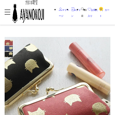
0
マイペ
ログイ
検
お気に
カー
ージ
ン
索
入り
ト