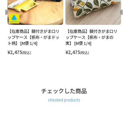
クレジットカード決済、Amazon Pay、PayPay、楽天ペイを
ご選択の場合、システムの都合上、商品発送前にご請求させ
て頂く場合がございます。何卒ご了承下さいますようお願い
申し上げます。
規約に基づき返品、キャンセルもお受付でき
ます。
リ
【在庫商品】鏡付きがま口リ
【在庫商品】鏡付きがま口リ
【
ップケース【帆布・がまドッ
ップケース【帆布・がまの
ッ
発送方法
ゆうパケット：全国一律330円
4個まで
なら発送可
ト柄】 [M便 1/4]
実】 [M便 1/4]
ト
能
¥
2,475
¥
2,475
¥
税込
税込
ゆうパック：全国一律770円
日時指定可能
※10,000円以上ご購入頂いた場合は送料無料になります。
商品説明
コンパクトな鏡が付いたリップケース。
外出先でちょっとメイクを直したい時にさりげなく身だしな
みを整えられる、女子ならではの必須アイテム。
チェックした商品
これでリップがバッグの中で迷子になる心配もナシ。パーテ
ィバッグなど小さなバッグにも入る、便利なケースです。
checked products
内側の生地を裏返すと鏡が出てきます。一般的な太さのリッ
プスティックが2本入ります。※中に物を収納している時は鏡
を出せない場合があります。
SERIES