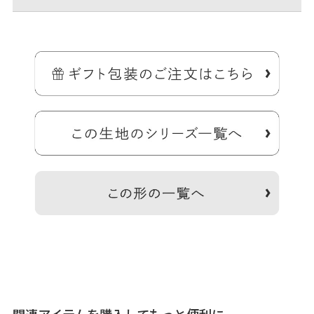
コンパクトな鏡が付いたリップケース
外出先でちょっとメイクを直したい時にさりげなく身だしなみを整え
られる、女子ならではの必須アイテム。
これでリップがバッグの中で迷子になる心配もナシ。パーティバッグ
など小さなバッグにも入る、便利なケースです。
＞納期についてのご案内
備考
※この製品は箔プリント加工を施しております。・箔転写部