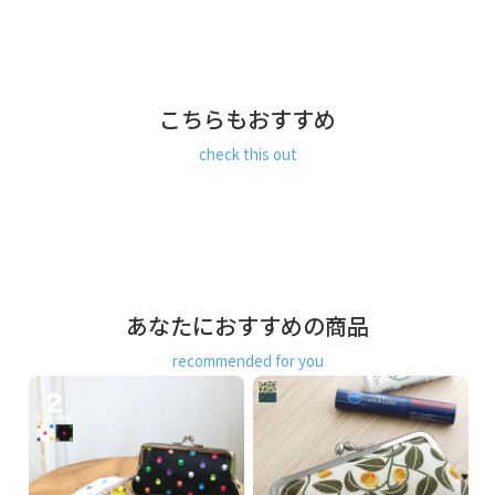
サイズ詳細
＜本体＞
外寸：高さ8cm、幅12.5cm
内寸：高さ5.5cm、幅10.5cm
鏡：高さ2.5cm、幅6cm
＜重さ＞
こちらもおすすめ
55g
check this out
※商品サイズの表記はおおよその値となります。
※外寸は口金を含みます。
※内寸は口金を含みません。
素材
＜袋＞
表地：8号帆布（綿100％）
あなたにおすすめの商品
裏地：レーヨン100％（※裏地の色は共通）
＜口金＞ 鉄（ゴールド）
recommended for you
製造
日本製（京都秀和がま口製作所）
お支払方法
クレジットカード
／コンビニ後払い／
Amazon Pay／楽天ペイ／PayPay