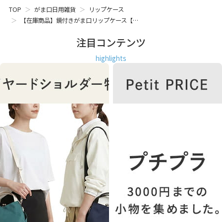
キラキラ輝く猫柄の箔プリント。ネコの顔のドットパターン
TOP
がま口日用雑貨
リップケース
を箔押しにしたネコ好きさんにはたまらないシリーズ。輝く
【在庫商品】鏡付きがま口リップケース【…
箔の特別感は、プレゼントにもおすすめ。バリエーション豊
富なアイテム展開です。
注目コンテンツ
STAFF VOICE
highlights
しょっちゅう使う割にはポーチの中でも他の小物にまみれて
見つかりにくいリップですが、鏡付きがま口リップケースな
ら、ポーチでは大きくて入らなかったバッグの内ポケットに
入るサイズ感なので、大きなサイズのバッグの中でも内ポケ
ットに入れておけば迷子にならずにすぐに発見。
鏡も付いているので色付きのリップでも安心。ランチなど食
事後のエチケットにもサッとチェックできるのがおすすめポ
イントです！
リップケース レディース 鏡付き ミラー付き かがみ カガミ リ
ップ スティック 口紅 グロス ルージュ ティント バーム クレヨ
ン チューブ パウダー バッグイン コスメ 化粧品 小物 マルチ
収納 おすすめ 女性が 喜ぶ 喜ばれる プレゼント もらって 嬉
しい ちょっと 良いもの いいもの 日本製 京都 ガマグチ がま
ぐち 猫 ねこ ゴールド ゴージャス 箔 金箔