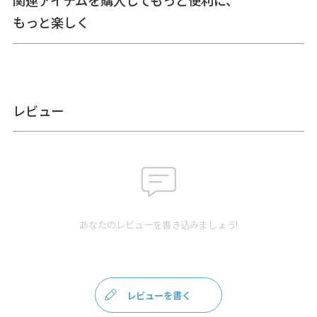
関連アイテムを購入してもっと便利に、
分は非常にデリケートです。箔が剥がれるおそれがあります
ので、アイロンがけはできません。・汚れが気になる箇所
もっと楽しく
は、水を少量含ませたコットンや柔らかい布でやさしく拭
き、自然乾燥させてください。・固いものや、ザラついたも
のとの摩擦にご注意ください。・箔転写部分が商品角にある
場合、生地の特性として、一部はがれなどがある場合があり
ます。
※生地の裁断により柄の出方は一点一点異なります。柄の指
レビュー
定は受け付けておりません。
※生地の特性上、長時間保管する場合は、高温多湿の場所以
外をおすすめします。
※箔転写部分以外にも箔が全体的に広がる場合があります。
生地の特性として、あらかじめご了承ください。
※がま口はその特性上、荷物の大きさや重さで強い力が加わ
ると口金が開きやすくなります。
※内寸、外寸ともに実寸で表記しています。※置いた状態で
あなたのレビューを書き込みましょう!
測っているので多少の誤差が生じる場合があります。※手づ
くりのため、細かな個体差があります。※生地の厚みや素材
によって表記のサイズと多少の誤差が生じる場合がありま
す。
レビューを書く
あらかじめご了承ください。