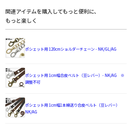
＞納期についてのご案内
関連アイテムを購入してもっと便利に、
もっと楽しく
備考
※生地の裁断により柄の出方は一点一点異なります。柄の指
定は受け付けておりません。
※がま口はその特性上、荷物の大きさや重さで強い力が加わ
ポシェット用 120cmショルダーチェーン - NK/GL/AG
ると口金が開きやすくなります。
※内寸、外寸ともに実寸で表記しています。※置いた状態で
測っているので多少の誤差が生じる場合があります。※手づ
くりのため、細かな個体差があります。※生地の厚みや素材
によって表記のサイズと多少の誤差が生じる場合がありま
ポシェット用 1cm幅合皮ベルト（豆レバー）- NK/AG ※
す。
調整不可
あらかじめご了承ください。
サイズ詳細
＜本体＞ 外寸：高さ20cm、幅12.5cm、マチ2cm
ポシェット用 1cm幅1本線送り合皮ベルト（豆レバー）
内寸：高さ17.5cm、幅9.5cm
NK/AG
内ポケット：高さ7.5cm、幅8cm
外ポケット：高さ13cm、幅9.5cm
＜ショルダーベルト＞ 幅1cm、長さ79cm～147cm（パーツ