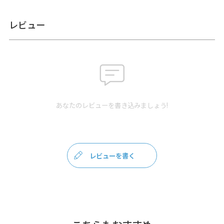
含む）
＜重さ＞ 125g（ベルト含む）
レビュー
※商品サイズの表記はおおよその値となります。
※外寸は口金を含みます。
※内寸は口金を含みません。
使用可能なア
・
ポシェット用 120cmショルダーチェーン - NK/GL/AG
イテム
・
ポシェット用 1cm幅合皮ベルト（豆レバー）- NK/AG ※
調整不可
あなたのレビューを書き込みましょう!
・
ポシェット用 1cm幅1本線送り合皮ベルト（豆レバー）
NK/AG
素材
＜袋＞ 表地：8号帆布（綿100％）、裏地：レーヨン100％
＜ショルダーベルト＞ 合成皮革
レビューを書く
＜ショルダーベルトパーツ＞ 亜鉛合金、鉄（アンティークゴ
ールド）
＜口金＞ 鉄（アンティークゴールド）
製造
日本製（京都秀和がま口製作所）