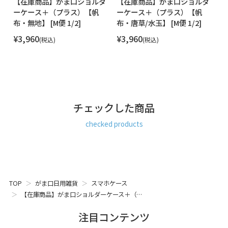
ダ
【在庫商品】がま口ショルダ
【在庫商品】がま口ショルダ
【
前面にはオープンポケットがあり、出し入れの多い物などを
ーケース＋（プラス）【帆
ーケース＋（プラス）【帆
ー
収納できます。
便
布・無地】 [M便 1/2]
布・唐草/水玉】 [M便 1/2]
地
便 
SERIES
¥
3,960
¥
3,960
¥
税込
税込
Colorful CAT（カラフルキャット）
愛らしい仕草のにゃんこを集めました。
ゴロゴロしている猫やあくびをしている猫など、普段のふと
した仕草や何とも言えない猫のかわいい表情を柔らかいタッ
チのイラストで表現しました。小物を中心に、肉球がかわい
いがま口ストラップから、猫耳が特徴的なショルダーバッグ
チェックした商品
やハンカチまで、色柄豊富にアイテムをラインナップ。ニュ
アンスカラーをベースに色とりどりの猫たちが集まる、優し
checked products
い色使いにほっこりするシリーズです。
MATERIAL
AYANOKOJIでは定番の8号帆布を使用しています。帆布は耐
久性に優れ、通気性が良く、摩擦にも強い素材です。
TOP
がま口日用雑貨
スマホケース
STAFF VOICE
【在庫商品】がま口ショルダーケース＋（…
大きめサイズのスマホが入る、薄型コンパクトなショルダー
ポシェットです。
注目コンテンツ
スマホをすっぽりと収納できるタイプのスマホ専用のショル