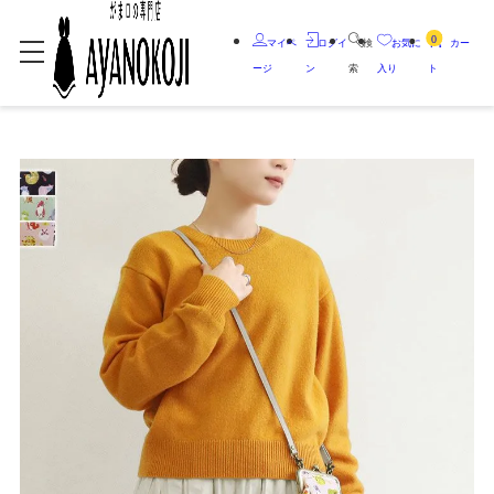
0
マイペ
ログイ
検
お気に
カー
ージ
ン
索
入り
ト