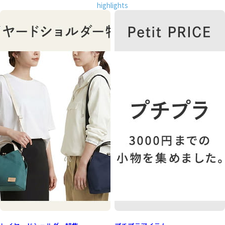
ダーケースをお探しの方におすすめな薄型のポシェットで
highlights
す。外ポケットも付いているのでサッと何かを入れておきた
い時に重宝します。
ICOCAやSuica、PiTaPa、PASMOなどなど、お持ちのICカード
用の内ポケットも付いているので、リュックと同時持ちする
サブバッグとしても便利です。
スマホ ポシェット バッグ カバン 鞄 かばん ショルダー 斜め
掛け ケース レディース おでかけ お出かけ お散歩 サブバッグ
バッグインバッグ メンズ ユニセックス バッグイン マルチ 収
納 おすすめ ねこ 猫 メルヘン イラスト かわいい 女性が 喜ぶ
喜ばれる プレゼント もらって 嬉しい ちょっと 良いもの いい
もの 日本製 京都 ガマグチ がまぐち