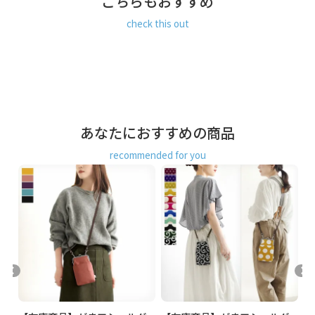
こちらもおすすめ
お支払方法
クレジットカード
／コンビニ後払い／
Amazon Pay／楽天ペイ／PayPay
check this out
クレジットカード決済、Amazon Pay、PayPay、楽天ペイを
ご選択の場合、システムの都合上、商品発送前にご請求させ
て頂く場合がございます。何卒ご了承下さいますようお願い
申し上げます。
規約に基づき返品、キャンセルもお受付でき
ます。
発送方法
あなたにおすすめの商品
ゆうパケット：全国一律330円
2個まで
なら発送可
能
recommended for you
ゆうパック：全国一律770円
日時指定可能
※10,000円以上ご購入頂いた場合は送料無料になります。
商品説明
大きめスマホが入る薄型コンパクトなショルダーポシェッ
ト。
少し大きめのモバイルも入るサイズで、スポーツ観戦や少な
い荷物でのお出かけにピッタリ。リュックなどと一緒に使う
スマホ用サブバッグとしてもおすすめです。
がま口の中には、カード収納にちょうど良いサイズの内ポケ
ットがあり、ICカードを入れておけば、そのまま改札でタッ
チできます。