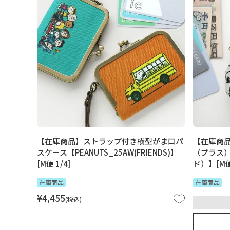
【在庫商品】ストラップ付き横型がま口パ
【在庫商品
スケース【PEANUTS_25AW(FRIENDS)】
（プラス）【
[M便 1/4]
ド）】[M便 
在庫商品
在庫商品
¥
4,455
税込