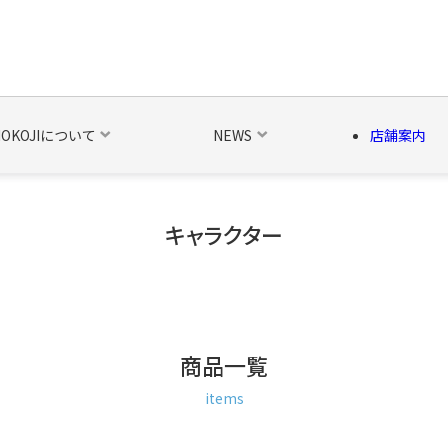
NOKOJIについて
NEWS
店舗案内
キャラクター
の他の雑貨
ベルト・関連商品
新商品
シーズン品
キャラ
商品一覧
items