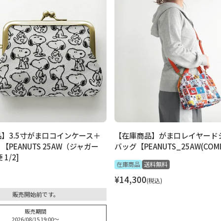
】3.5寸がま口コインケース＋
【在庫商品】がま口レイヤード
PEANUTS 25AW（ジャガー
バッグ【PEANUTS_25AW(COMIC
1/2]
在庫商品
送料無料
¥
14,300
税込
販売開始前です。
販売期間
2026/08/15 19:00
〜