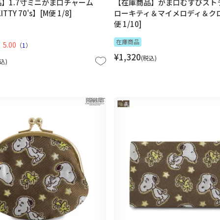
】1.7寸ミニがま口チャーム
【在庫商品】がま口むすびスト
ITTY 70's】[M便 1/8]
ローキティ＆マイメロディ＆クロ
便 1/10]
在庫商品
5.00
（
1
）
¥
1,320
税込
込