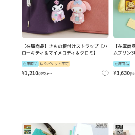
【在庫商品】きもの根付けストラップ【ハ
【在庫商
ローキティ＆マイメロディ＆クロミ】
ムプリン30t
在庫商品
ゆうパケット不可
在庫商品
¥
1,210
¥
3,630
〜
税込
税