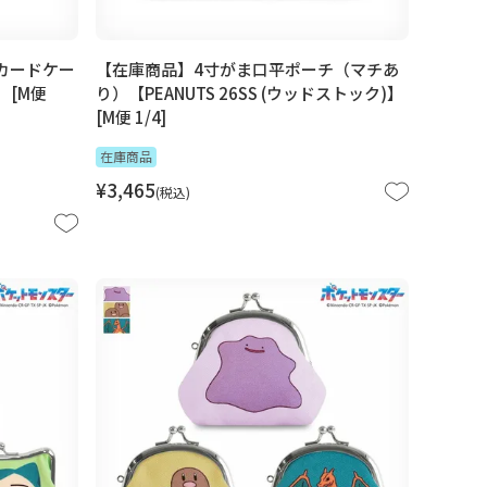
カードケー
【在庫商品】4寸がま口平ポーチ（マチあ
】 [M便
り）【PEANUTS 26SS (ウッドストック)】
[M便 1/4]
在庫商品
¥
3,465
税込