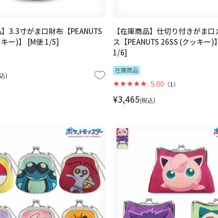
】3.3寸がま口財布【PEANUTS
【在庫商品】仕切り付きがま口
ッキー)】 [M便 1/5]
ス【PEANUTS 26SS (クッキー)
1/6]
在庫商品
込
5.00
（
1
）
¥
3,465
税込