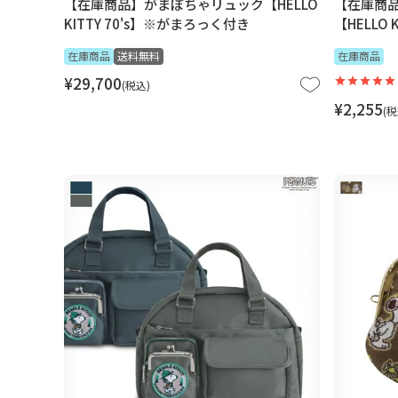
【在庫商品】がまぽちゃリュック【HELLO
【在庫商品
KITTY 70's】※がまろっく付き
【HELLO K
在庫商品
送料無料
在庫商品
¥
29,700
税込
¥
2,255
税