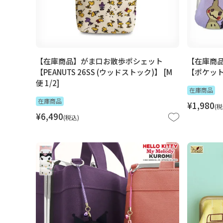
【在庫商品】がま口お散歩ポシェット
【在庫商品
【PEANUTS 26SS (ウッドストック)】 [M
【ポケット
便 1/2]
在庫商品
在庫商品
¥
1,980
税
¥
6,490
税込