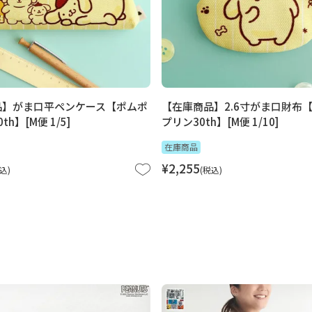
品】がま口平ペンケース【ポムポ
【在庫商品】2.6寸がま口財布
h】[M便 1/5]
プリン30th】[M便 1/10]
在庫商品
¥
2,255
込
税込