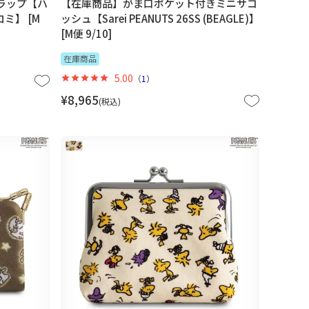
ラップ【ハ
【在庫商品】がま口ポケット付きミニサコ
ミ】 [M
ッシュ【Sarei PEANUTS 26SS (BEAGLE)】
[M便 9/10]
在庫商品
5.00
（
1
）
¥
8,965
税込