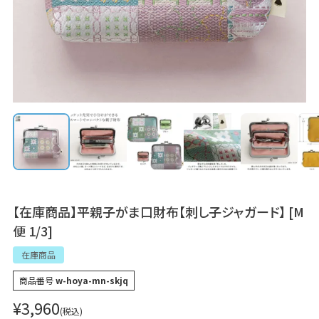
【在庫商品】平親子がま口財布【刺し子ジャガード】 [M
便 1/3]
在庫商品
商品番号
w-hoya-mn-skjq
¥
3,960
税込