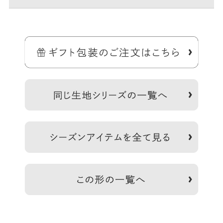
＞納期についてのご案内
※デリケートな生地を使用しているので、ひっかかりなどにご注意
ください。※生地の裁断により柄の出方は一点一点異なります。柄
の指定は受け付けておりません。※商品の仕様や価格は予告なく変
更する場合があります。※がま口はその特性上、荷物の大きさや重
さで強い力が加わると口金が開きやすくなります。※内寸外寸とも
備
に実寸で表記しています。※生地の種類によって表記のサイズと誤
考
差が生じる場合があります。※置いた状態で測っているので多少の
誤差があります。※手づくりのため個体差があります。※スマート
フォンやモニター環境によって実際の色と異なって見える場合があ