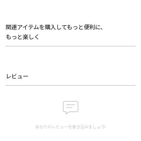
ります。
あらかじめご了承ください。
サ
＜本体＞ 外寸：高さ11cm、幅12cm、マチ2cm ／ 親がま口内寸：高
イ
関連アイテムを購入してもっと便利に、
さ9.5cm、幅10.5cm ／ 子がま口内寸：高さ5.5cm、幅9.5cm ／ 内ポ
ズ
ケット：高さ7cm、幅10.5cm ／ ＜重さ＞ 95g ／ ※外寸は口金を含
もっと楽しく
詳
みます。※内寸は口金を含みません。
細
素
＜本体＞ 表地：ポリエステル100％、裏地：レーヨン100％ ／ 口
材
金：鉄（シルバー）
製
日本製（京都秀和がま口製作所）
レビュー
造
クレジットカード
／コンビニ後払い／Amazon
お
Pay／楽天ペイ／PayPay
支
クレジットカード決済、Amazon Pay、PayPay、楽天ペイをご選択
払
の場合、システムの都合上、商品発送前に請求させていただく場合
方
があります。何卒ご了承ください。
規約に基づき返品、キャンセル
法
もお受付できます。
発
あなたのレビューを書き込みましょう!
ゆうパケット：全国一律330円
3個まで
なら発送可能
送
ゆうパック：全国一律770円
日時指定可能（※10,000円以上
方