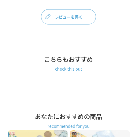
ご購入頂いた場合は送料無料になります。）
法
ポケット充実で小分けができる、スマートでコンパクトな親子財
レビューを書く
布。
カードやお札が入る仕切りの付いた、二つ折りのお札が入るお財布
です。
子がま口を挟んだ両側に仕切りが付いているので、お札と小銭、カ
ード類とレシートなど、仕分けに便利です。
真ん中の子がま口は底が浅くなっており、中が見やすく、小銭を取
こちらもおすすめ
り出しやすい作りになっています。
check this out
四角いフォルムで男女問わず持ちやすいシンプルなデザイン。メイ
ンのお財布にもサブのお財布にもおすすめです。
SERIES
昔ながらの刺繍技法「刺し子」を、パッチワーク風にアレンジした
商
オリジナルテキスタイル。
品
ジャガード織りならではの立体感と奥行きのある表情で、レトロさ
あなたにおすすめの商品
説
とトレンドがミックスした優しい雰囲気が魅力です。
明
recommended for you
落ち着いたくすみ系のブルーとピンクの2色展開です。