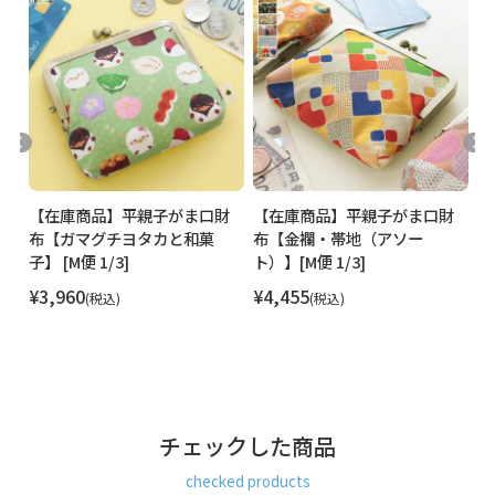
STAFF VOICE
小さめのバッグで出かける時用のサブ財布や、家計用に財布を2個持
ちしたい時におすすめな小さめのお財布です。
中を開けると親子がま口になっており、子がま口を挟んだ両側に収
納ポケットがあり、更に収納ポケットにも仕切りが付いているので
小分け機能が充実！子がま口も小銭がたくさん入るので、つい小銭
が溜まりがちな方の強い味方です！
コンパクトなサイズですが機能性も兼ね備えた優秀なお財布。定番
ド
【在庫商品】平親子がま口財
【在庫商品】平親子がま口財
【
のシリーズはアンティークゴールドの口金で少し重厚感のある雰囲
】
布【ガマグチヨタカと和菓
布【金襴・帯地（アソー
布
気ですが、こちらの刺し子ジャガードシリーズではシルバーのニッ
子】 [M便 1/3]
ト）】[M便 1/3]
便 
ケルの口金です。
¥
3,960
¥
4,455
¥
税込
税込
チェックした商品
checked products