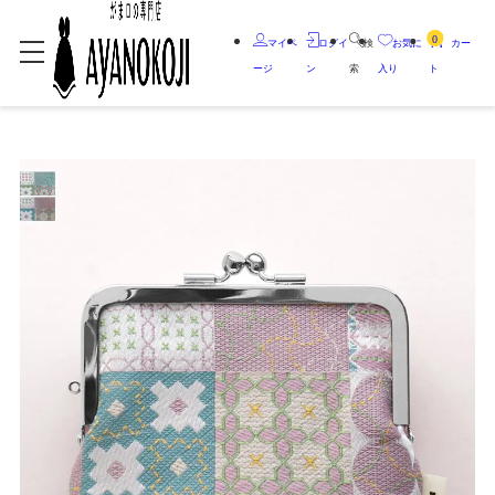
0
マイペ
ログイ
検
お気に
カー
ージ
ン
索
入り
ト