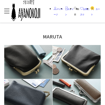
0
マイペ
ログイ
検
お気に
カー
ージ
ン
索
入り
ト
MARUTA