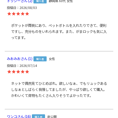
トッシー
2
静岡県
60代
女性
購入者
を含みます。※内寸は口金を含みません。
投稿日
2026/08/03
使
用
可
ポケットが両側にあり、ペットボトルを入れたりできて、便利
能
ですし、充分ものをいれられます。また、がまロックも気に入
な
・
がまろっく
ってます。
ア
イ
テ
みおみお
1
ム
女性
購入者
＜袋＞ 表地：ポリエステル100％、裏地：ナイロン100％（※裏地の
投稿日
2026/07/14
素
色は共通） ／ ＜口金＞ 鉄（アンティークゴールド） ／ ＜がまろっ
材
く＞ 本体：ポリカーボネイト（クリアブラウン）、チェーン部分：
鉄（アンティークゴールド）
ネットで偶然見てひとめぼれ。欲しいなぁ、でもリュックある
製
しなぁとしばらく我慢してましたが、やっぱり欲しくて購入。
日本製（京都秀和がま口製作所）
造
かわいくて荷物もたくさん入りそうでよかったです。
クレジットカード
／コンビニ後払い／Amazon
お
Pay／楽天ペイ／PayPay
支
クレジットカード決済、Amazon Pay、PayPay、楽天ペイをご選択
払
ワンコ
16
非公開
購入者