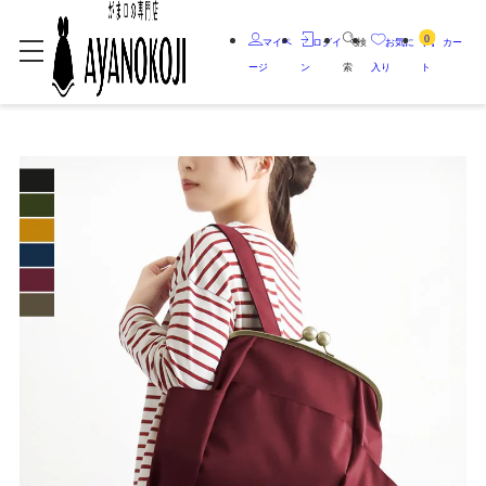
0
マイペ
ログイ
検
お気に
カー
ージ
ン
索
入り
ト