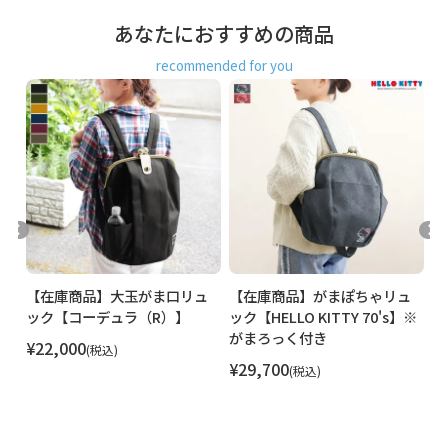
あなたにおすすめの商品
recommended for you
る
【在庫商品】大玉がま口リュ
【在庫商品】がまぽちゃリュ
【
※
ック【コーデュラ（R）】
ック【HELLO KITTY 70's】※
リ
がまろっく付き
っ
¥
22,000
税込
¥
29,700
¥
税込