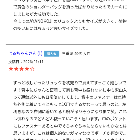
明
にバッグの中の物を出し入れできます。
で黄色のショルダーバッグを買ったばかりだったのでカーキに
付属のがまロックを付ければ、口金が勝手に開きにくく、防犯面も
しましたが大成功でした。

安心です。
今までのAYANOKOJI のリュックよりもサイズが大きく、荷物
の多い私にはちょうど良いサイズでした。
生地説明
軽量で堅牢度に優れたコーデュラ（R）を使用。ハードな使用を想定
した素材で、耐摩耗性が高く、世界中の多くの国の軍隊から信頼さ
はるちゃん
1
三重県
40代
女性
購入者
れています。テフロン加工による撥水・防汚機能があり、マットな
投稿日
2026/01/11
生地感でユニセックスに活躍します。帆布に比べて、非常に軽量な
点もコーデュラ（R）ならでは。
ずっと欲しかったリュックを初売りで買えてすっごく嬉しいで
す！背中にちゃんと密着して肩も背中も疲れないし中も沢山入
って通勤以外にも日常使いしてます。背中のファスナーは気持
ち外側に着いてるともっと活用できるかなーって思うのと、左
利きなので右側に着いてると腕が吊りそうになります笑。これ
は慣れなのでどんどん使っていこうと思います。中のポケット
にもファスナーあると中でぐちゃぐちゃにならないのかなとは
思いますが、これは個人的なワガママなのでポーチか何かでま