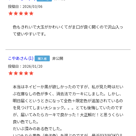
の場合、システムの都合上、商品発送前に請求させていただく場合
方
投稿日
2026/03/06
があります。何卒ご了承ください。
規約に基づき返品、キャンセル
法
もお受付できます。
発
色もきれいで大玉がかわいくてがま口が良く開くので沢山入っ
ゆうパック：全国一律770円
日時指定可能（※10,000円以上
送
て使いやすいです。
ご購入頂いた場合は送料無料になります。）
方
法
ふっくらシルエットの容量大きめA4対応バックパック。
大きなひねりが付いて、見た目のインパクトも大。A4が入るメイン
こやあ
1
非公開
購入者
収納部＆大きな外ポケット3つとバッグの中にも大きな内ポケットが
投稿日
2026/01/20
あり、ザクザク入れられる気軽さがイチオシのリュックです。
大きめ容量の本体にはA4サイズがすっぽり入り、かさばるお弁当や
背の高い水筒なども入ります。
本当はネイビーか黒が欲しかったのですが、私が見た時はだい
内側前面の大きくて深さのあるポケットは、長財布やメガネケース
ぶ在庫なしの色が多く、消去法でカーキにしました。しかし、
などが入るサイズ感。背面側には浅めのポケットがあり小さな財布
明日届くというときになって全色＋限定色が追加されているの
や鍵収納に便利です。
を見つけてしまい大ショック。。。とても後悔していたのです
両サイドのオープンポケットはペットボトルがすっぽり入る大き
が、届いてみたらカーキで良かった！大正解だ！と思うくらい
商
さ。真ん中の外ポケットはB6サイズが横向きに収納できます。マグ
良い色でした。

品
ネットホックが付いています。
だいぶ深みのある色でした。

説
貫通仕様のファスナーがあるので、A5サイズ位ならがま口を開けず
いつもなら黄色（辛子色）を選ぶのですが、最近AYANOKOJI 