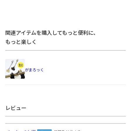
※撥水効果がありますが、水に濡れた際は必ず拭き取ってくださ
い。がま口部分に紙紐を使用しているため、がま口部分の水濡れに
ご注意ください。※撥水効果はその特性上、使用頻度と共に徐々に
備
低下していきます。※商品の仕様や価格は予告なく変更する場合が
考
あります。※がま口はその特性上、荷物の大きさや重さで強い力が
関連アイテムを購入してもっと便利に、
加わると口金が開きやすくなります。快適にお使いいただくため
もっと楽しく
に、付属のがまろっくをご利用ください。※内寸外寸ともに実寸で
表記しています。※生地の種類によって表記のサイズと誤差が生じ
る場合があります。※置いた状態で測っているので多少の誤差があ
ります。※手づくりのため個体差があります。※スマートフォンや
モニター環境によって実際の色と異なって見える場合があります。
がまろっく
あらかじめご了承ください。
＜本体＞ 外寸：高さ38cm、最大幅43cm、底幅29cm、マチ14cm ／
内寸：高さ32cm、幅30cm ／ 内ポケット（前面側）：高さ24cm、
サ
幅22cm ／ 内ポケット（背面側）：高さ11.5cm、幅18cm ／ サイド
イ
ポケット：高さ19cm、幅17cm ／ フロントポケット：高さ25cm、
レビュー
ズ
幅22.5cm ／ 背面ファスナー：23.5cm ／ ＜ショルダーベルト＞ 幅
詳
3.8cm、長さ約54～102.5cm（パーツ含む） ／ ＜がまろっく＞ 高さ
細
2cm、横幅1.7cm、奥行き1.8cm、チェーン部分：6.5cm、重さ：5g
／ ＜内容量＞ 11L ／ ＜重さ＞ 600g（ベルト含む） ／ ※外寸は口金