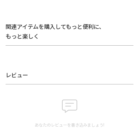
サ
イ
＜本体＞ 外寸：高さ18cm、幅14.5cm ／ 内寸：高さ17cm、幅13cm
ズ
／ 表紙入れ：高さ17cm、幅8cm ／ ＜重さ＞ 100g ／ ※外寸は口金
詳
を含みます。※内寸は口金を含みません。
関連アイテムを購入してもっと便利に、
細
もっと楽しく
素
＜本体＞ 表地：ポリエステル100％、裏地：ポリエステル100％（※
材
裏地の色は共通） ／ 口金：鉄（アンティークゴールド）
製
日本製（京都秀和がま口製作所）
造
クレジットカード
／コンビニ後払い／Amazon
お
レビュー
Pay／楽天ペイ／PayPay
支
クレジットカード決済、Amazon Pay、PayPay、楽天ペイをご選択
払
の場合、システムの都合上、商品発送前に請求させていただく場合
方
があります。何卒ご了承ください。
規約に基づき返品、キャンセル
法
もお受付できます。
発
ゆうパケット：全国一律330円
2個まで
なら発送可能
送
ゆうパック：全国一律770円
日時指定可能（※10,000円以上
方
あなたのレビューを書き込みましょう!
ご購入頂いた場合は送料無料になります。）
法