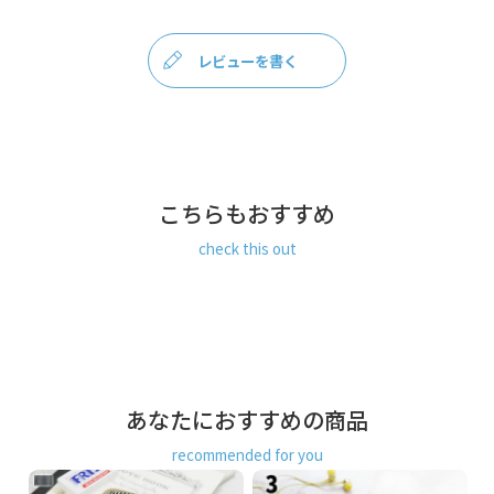
読書好きさんの為のシンプルなブックカバー。
かばんの中で本を守ってくれる、持ち歩きに便利なアイテムです。
文庫本やA6サイズが収納可能なブックカバー。バッグの中で本がボ
レビューを書く
ロボロになるのを防いでくれるので、通勤・通学の電車や、外出先
で読書をしたい方におススメ。
※文庫本は、厚さ約1.5cm、360ページ程度のものが収納可能
本の表紙を入れ込む差し込みポケットがあるので、がま口を開ける
商
とそのまま本を読むことができます。手帳やスケジュール帳のカバ
品
ーとしても◎。
こちらもおすすめ
説
ページが多くても印刷紙が薄い場合は厚みが少ないので収まる場合
check this out
明
もあります。また、ページ数が少なくても厚みがあると口金が閉ま
りきらない場合もあるので、お手持ちの本の高さと厚みをぜひチェ
ックしてみてください！
生地説明
おいしそうなクッキー柄をジャガード織で表現しました。程よい厚
みと、立体感を感じられる豊かな風合いです。ポイントであしらっ
あなたにおすすめの商品
た金糸がきらりと光るアクセントに。
recommended for you