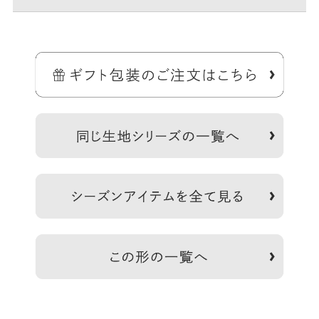
＞納期についてのご案内
※生地の裁断により柄の出方は一点一点異なります。柄の指定は受
け付けておりません。※商品の仕様や価格は予告なく変更する場合
があります。※がま口はその特性上、荷物の大きさや重さで強い力
が加わると口金が開きやすくなります。※内寸外寸ともに実寸で表
備
記しています。※生地の種類によって表記のサイズと誤差が生じる
考
場合があります。※置いた状態で測っているので多少の誤差があり
ます。※手づくりのため個体差があります。※スマートフォンやモ
ニター環境によって実際の色と異なって見える場合があります。
あらかじめご了承ください。