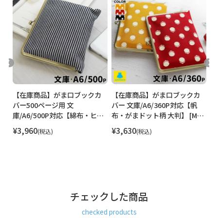
【在庫商品】がま口ブックカ
【在庫商品】がま口ブックカ
【
便
バー500ページ用 文
バー 文庫/A6/360P対応【帆
バ
庫/A6/500P対応【綿布・ヒッ
布・がまドット柄 大判】 [M便
庫
コリー】 [M便 1/2]
1/2]
ん
¥
3,960
¥
3,630
¥
税込
税込
チェックした商品
checked products