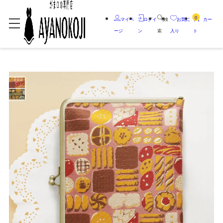
0
マイペ
ログイ
検
お気に
カー
ージ
ン
索
入り
ト