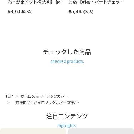
唐
布・がまドット柄 大判】 [M便
対応 【帆布・バードチェッ
布
の電車や、外出先で読書をしたい方におススメ。
※文庫本は、厚さ約1.5cm、360ページ程度のものが収納可
1/2]
ク】 [M便 4/5]
¥
3,630
¥
5,445
¥
税込
税込
能
本の表紙を入れ込む差し込みポケットがあるので、がま口を
開けるとそのまま本を読むことができます。手帳やスケジュ
ール帳のカバーとしても◎。
チェックした商品
checked products
TOP
がま口文具
ブックカバー
【在庫商品】がま口ブックカバー 文庫/…
注目コンテンツ
highlights