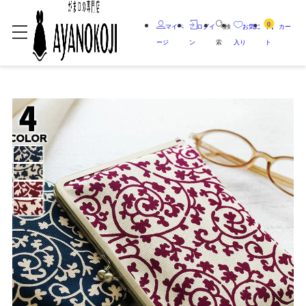
0
マイペ
ログイ
検
お気に
カー
ージ
ン
索
入り
ト