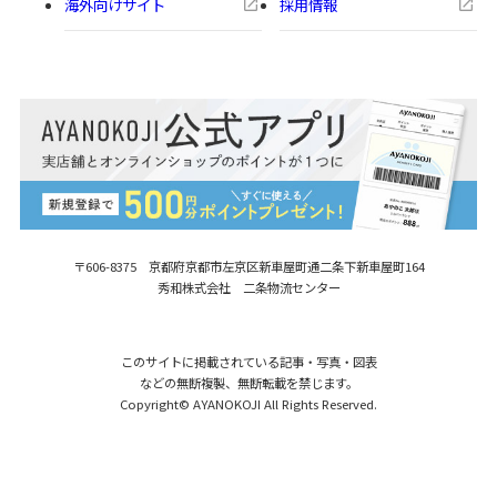
海外向けサイト
採用情報
〒606-8375 京都府京都市左京区新車屋町
通二条下新車屋町164
秀和株式会社 二条物流センター
このサイトに掲載されている記事・写真・図表
などの無断複製、無断転載を禁じます。
Copyright© AYANOKOJI All Rights Reserved.
【在庫商品】がま口ブックカバー 文
購入する
庫/A6/360P対応【帆布・蛸唐草】 [M便
3,630