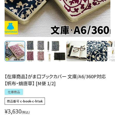
【在庫商品】がま口ブックカバー 文庫/A6/360P対応
【帆布・蛸唐草】 [M便 1/2]
在庫商品
商品番号
c-book-c-htak
¥
3,630
税込