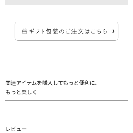
読書好きさんの為のシンプルなブックカバー。
文庫本やA6サイズが収納可能なブックカバーです。バッグの中で本が
ボロボロになるのを防いでくれるので、通勤・通学の電車や、外出先
で読書をしたい方におススメ。
※文庫本は、厚さ約1.5cm、360ページ程度のものが収納可能
本の表紙を入れ込む差し込みポケットがあるので、がま口を開けると
そのまま本を読むことができます。手帳やスケジュール帳のカバーと
しても◎。
関連アイテムを購入してもっと便利に、
もっと楽しく
レビュー