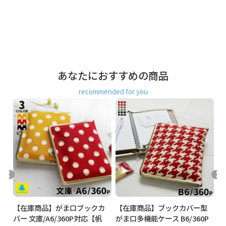
＜口金＞ 鉄（アンティークゴールド）
製造
日本製（京都秀和がま口製作所）
お支払方法
クレジットカード
／コンビニ後払い／
Amazon Pay／楽天ペイ／PayPay
あなたにおすすめの商品
クレジットカード決済、Amazon Pay、PayPay、楽天ペイを
ご選択の場合、システムの都合上、商品発送前にご請求させ
recommended for you
て頂く場合がございます。何卒ご了承下さいますようお願い
申し上げます。
規約に基づき返品、キャンセルもお受付でき
ます。
発送方法
ゆうパケット：全国一律330円
2個まで
なら発送可
能
ゆうパック：全国一律770円
日時指定可能
※10,000円以上ご購入頂いた場合は送料無料になります。
商品説明
読書好きさんの為のシンプルなブックカバー。
カ
【在庫商品】がま口ブックカ
【在庫商品】ブックカバー型
【
文庫本やA6サイズが収納可能なブックカバーです。バッグの
バー 文庫/A6/360P対応【帆
がま口多機能ケース B6/360P
バ
中で本がボロボロになるのを防いでくれるので、通勤・通学