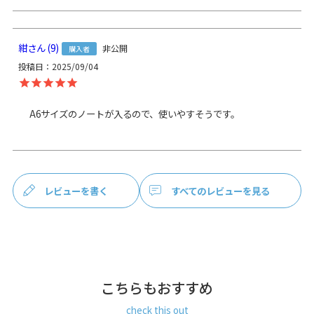
＞納期についてのご案内
紺
9
非公開
購入者
投稿日
2025/09/04
備考
生地の裁断により柄の出方は一点一点異なります。柄の指定
は受け付けておりません。
予め、ご了承ください。
A6サイズのノートが入るので、使いやすそうです。
サイズ詳細
＜本体＞
外寸：高さ18.5cm、幅14.8cm
内寸：高さ16cm、幅11.8cm
表紙入れ：高さ16cm、幅7.3cm
＜重さ＞ 105g
レビューを書く
すべてのレビューを見る
※商品サイズの表記はおおよその値となります。
※外寸は口金を含みます。
※内寸は口金を含みません。
こちらもおすすめ
素材
＜袋＞ 表地：8号帆布（綿100％）、裏地：綿 100％
※裏地の色は全て共通
check this out