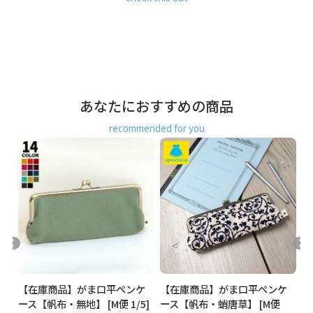
あなたにおすすめの商品
recommended for you
ケ
【在庫商品】がま口平ペンケ
【在庫商品】がま口平ペンケ
【
柄
ース【帆布・無地】 [M便 1/5]
ース【帆布・蛸唐草】 [M便
口