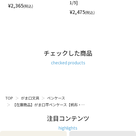
1/5]
1/
¥
2,365
税込
¥
2,475
¥
税込
チェックした商品
checked products
TOP
がま口文具
ペンケース
【在庫商品】がま口平ペンケース【帆布・…
注目コンテンツ
highlights