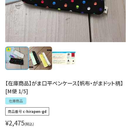
【在庫商品】がま口平ペンケース【帆布・がまドット柄】
[M便 1/5]
在庫商品
商品番号
c-hirapen-gd
¥
2,475
税込