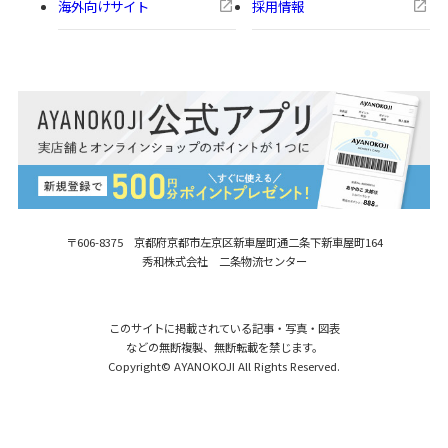
海外向けサイト
採用情報
〒606-8375 京都府京都市左京区新車屋町
通二条下新車屋町164
秀和株式会社 二条物流センター
このサイトに掲載されている記事・写真・図表
などの無断複製、無断転載を禁じます。
Copyright© AYANOKOJI All Rights Reserved.
【在庫商品】がま口平ペンケース【帆
購入する
布・がまドット柄】 [M便 1/5]
2,475