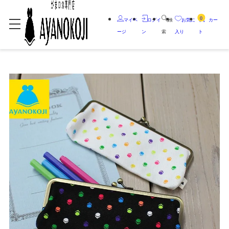
0
マイペ
ログイ
検
お気に
カー
ージ
ン
索
入り
ト