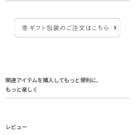
＞納期についてのご案内
備考
※生地の裁断により柄の出方は一点一点異なります。柄の指
定は受け付けておりません。※商品の仕様や価格は予告なく
関連アイテムを購入してもっと便利に、
変更する場合があります。※がま口はその特性上、荷物の大
もっと楽しく
きさや重さで強い力が加わると口金が開きやすくなります。
※内寸外寸ともに実寸で表記しています。※生地の種類によ
って表記のサイズと誤差が生じる場合があります。※置いた
状態で測っているので多少の誤差があります。※手づくりの
ため個体差があります。※スマートフォンやモニター環境に
よって実際の色と異なって見える場合があります。
あらかじめご了承ください。
レビュー