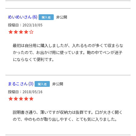
サイズ詳細
＜本体＞ 外寸：高さ9cm、幅18.5cm、マチ2cm ／ 内寸：高
さ7cm、幅16.5cm ／ ＜重さ＞ 65g ／ ※外寸は口金を含みま
す。※内寸は口金を含みません。
めいめい
6
非公開
購入者
素材
＜本体＞ 表地：綿100％、裏地：レーヨン100％（※裏地の
投稿日
2023/10/05
色は共通） ／ 口金：鉄（アンティークゴールド）
製造
日本製（京都秀和がま口製作所）
最初は自分用に購入しましたが、入れるものが多くて収まらな
かったので、お出かけ用に使っています。鞄の中でペンが迷子
お支払方法
クレジットカード
／コンビニ後払い／
にならなくて便利です。
Amazon Pay／楽天ペイ／PayPay
クレジットカード決済、Amazon Pay、PayPay、楽天ペイを
ご選択の場合、システムの都合上、商品発送前に請求させて
いただく場合があります。何卒ご了承ください。
規約に基づ
まるこ
3
非公開
き返品、キャンセルもお受付できます。
購入者
投稿日
2018/05/16
発送方法
ゆうパケット：全国一律330円
5個まで
なら発送可
能
ゆうパック：全国一律770円
日時指定可能
説明書き通り、薄いですが収納力は抜群です。口が大きく開く
（※10,000円以上ご購入頂いた場合は送料無料にな
ので、中のものが取り出しやすく、とても気に入りました。
ります。）