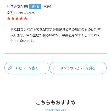
商品説明
バッグの中でもかさばらないスマートな薄型ペンケース。
Ｈ.Ｘ子
8
東京都
購入者
持ち運びに便利なサイズ感の平ペンケースです。
見た目の薄さとはうらはらに、収納力のあるペンケース。が
投稿日
2018/02/25
ま口がパカッと180度開くので、中が見やすく、取り出しや
すいのもポイントです。薄型のバッグの中でもかさばらない
ので、ビジネスやスクールシーンにもおすすめです。
見た目コンパクトで薄型ですが筆記具とその周辺のものは粗方
入ります。中の生地が明るいのが、中身を見やすくしてくれて
MATERIAL
とても良いです。
AYANOKOJIでは定番の8号帆布を使用しています。帆布は耐
久性に優れ、通気性が良く、摩擦にも強い素材です。使い始
めは硬く感じますが、使えば使うほど柔らかくなり、程よく
手に馴染んできます。
レビューを書く
すべてのレビューを見る
こちらもおすすめ
check this out