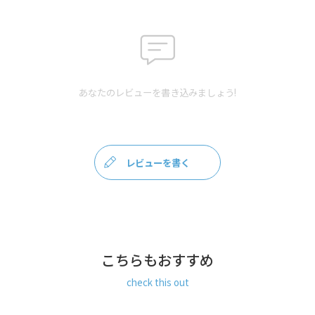
素
＜ベルト＞ベルト本体：合皮、金具：合金・鉄、金具カラー：アン
材
ティークゴールド
クレジットカード
／コンビニ後払い／Amazon
お
Pay／楽天ペイ／PayPay
支
クレジットカード決済、Amazon Pay、PayPay、楽天ペイをご選択
払
あなたのレビューを書き込みましょう!
の場合、システムの都合上、商品発送前に請求させていただく場合
方
があります。何卒ご了承ください。
規約に基づき返品、キャンセル
法
もお受付できます。
発
ゆうパケット：全国一律330円
3個まで
なら発送可能
レビューを書く
送
ゆうパック：全国一律770円
日時指定可能（※10,000円以上
方
ご購入頂いた場合は送料無料になります。）
法
ショルダータイプのバッグも、ハンドバッグとしてお使いいただけ
ます。
ぜひお気に入りのがま口に付け替えてお使いください。
こちらもおすすめ
付け替え用ハンドバッグベルトです。お気に入りのバッグをハンド
バッグとしても、お楽しみください。
check this out
ハンドBAG用1.5cm幅合皮ベルトをお使い頂ける商品はこちらで