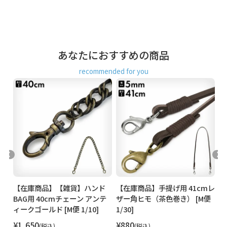
商
す。
品
・がま口ポシェット
説
・横長がま口ハンドバッグ(小)
明
あなたにおすすめの商品
・ポケット付きがま口フラットショルダーバッグ
recommended for you
・丸型がま口ハンドバッグ
・大玉がま口ポシェット
ッ
【在庫商品】【雑貨】ハンド
【在庫商品】手提げ用 41cmレ
【
イレ
BAG用 40cmチェーン アンテ
ザー角ヒモ（茶色巻き） [M便
1
ボス
ィークゴールド [M便 1/10]
1/30]
¥
1,650
¥
880
¥
税込
税込