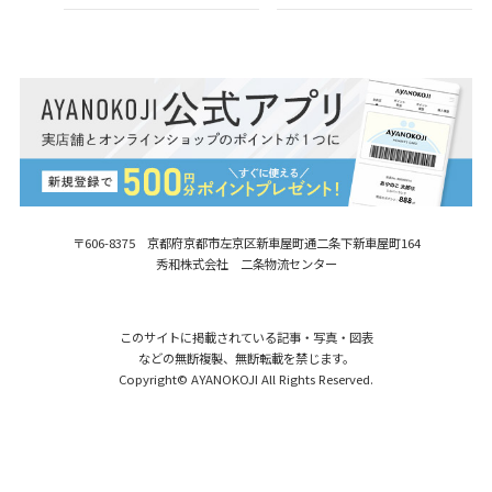
〒606-8375 京都府京都市左京区新車屋町
通二条下新車屋町164
秀和株式会社 二条物流センター
このサイトに掲載されている記事・写真・図表
などの無断複製、無断転載を禁じます。
Copyright© AYANOKOJI All Rights Reserved.
【在庫商品】ハンドBAG用1.5cm幅合皮
カートに入れる
ベルト アンティークゴールド [M便
1,650
1/3]