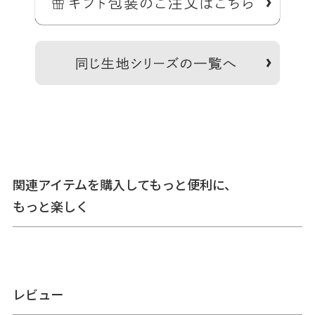
＞納期についてのご案内
※水濡れや衣服との強い摩擦により色移りする場合があります。※
湿度の高い所での保管はお避けください。※他の商品からの色落
ち、移行等の影響があるおそれがあります。※長さ調節はできませ
ん。※大きなバッグや重たいバッグに取り付けると、金具が破損す
備
る場合があります。※誤った使用および極度の負荷・衝撃がかかっ
考
関連アイテムを購入してもっと便利に、
た場合は、破損する恐れがあります。※AYANOKOJI製品以外でのご
利用にて破損などがあった場合は保障範囲外となります。※表記の
もっと楽しく
サイズと多少の誤差が生じる場合があります。
あらかじめご了承ください。
サ
イ
＜ベルト＞ 幅1.5cm、長さ50cm（金具含む） ／ ＜重さ＞ 24g（金
ズ
具含む）
レビュー
詳
細