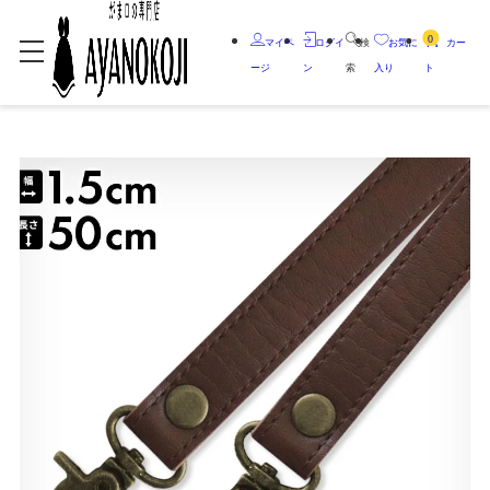
0
マイペ
ログイ
検
お気に
カー
ージ
ン
索
入り
ト