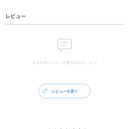
素
＜本体＞ 表地：ポリエステル100％、裏地：レーヨン100％ ／ 口
材
金：鉄（ゴールド）
レビュー
製
日本製（京都秀和がま口製作所）
造
クレジットカード
／コンビニ後払い／Amazon
お
Pay／楽天ペイ／PayPay
支
クレジットカード決済、Amazon Pay、PayPay、楽天ペイをご選択
払
の場合、システムの都合上、商品発送前に請求させていただく場合
方
があります。何卒ご了承ください。
規約に基づき返品、キャンセル
あなたのレビューを書き込みましょう!
法
もお受付できます。
発
ゆうパケット：全国一律330円
5個まで
なら発送可能
送
ゆうパック：全国一律770円
日時指定可能（※10,000円以上
方
ご購入頂いた場合は送料無料になります。）
レビューを書く
法
三つ折りにしたお札が入る、ちょうどいい大きさの小銭入れ。
AYANOKOJIでロングセラーの人気アイテム、手のひらサイズのお財
布です。
カードは入りませんが、三つ折りのお札なら入るサイズの小銭入
れ。コンパクトでマチがないので、一見スリムに見えますが、意外