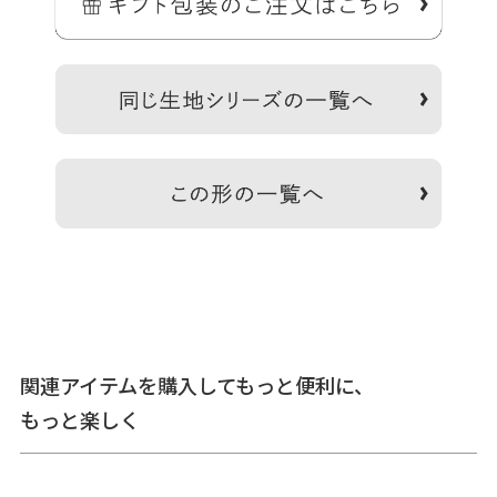
＞納期についてのご案内
※生地の裁断により柄の出方は一点一点異なります。柄の指定は受
け付けておりません。※商品の仕様や価格は予告なく変更する場合
があります。※がま口はその特性上、荷物の大きさや重さで強い力
が加わると口金が開きやすくなります。※内寸外寸ともに実寸で表
備
記しています。※生地の種類によって表記のサイズと誤差が生じる
考
場合があります。※置いた状態で測っているので多少の誤差があり
ます。※手づくりのため個体差があります。※スマートフォンやモ
ニター環境によって実際の色と異なって見える場合があります。
あらかじめご了承ください。
関連アイテムを購入してもっと便利に、
サ
もっと楽しく
イ
＜本体＞ 外寸：高さ10.5cm、幅11.5cm ／ 内寸：高さ8.5cm、幅
ズ
8.5cm ／ ＜重さ＞ 30g ／ ※外寸は口金を含みます。※内寸は口金を
詳
含みません。
細