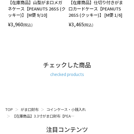
ー
【在庫商品】山型がま口メガ
【在庫商品】仕切り付きがま
【
ネケース【PEANUTS 26SS (ク
口カードケース【PEANUTS
す
M便
ッキー)】 [M便 9/10]
26SS (クッキー)】 [M便 1/6]
【
1/
¥
3,960
¥
3,465
¥
税込
税込
チェックした商品
checked products
TOP
がま口財布
コインケース・小銭入れ
【在庫商品】3.3寸がま口財布【PEA…
注目コンテンツ