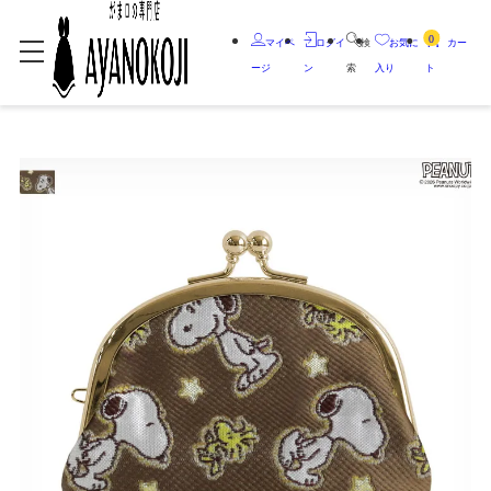
0
マイペ
ログイ
検
お気に
カー
ージ
ン
索
入り
ト