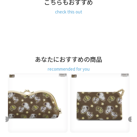
こちらもおすすめ
と色々な物が入る優れもの。
商
仕切りがなくシンプルな作りなので、三つ折りのお札や小銭の他、
check this out
品
アメちゃんやアクセサリーなどの小物を入れてもOK。ちょっとした
説
プレゼントにもおすすめです。
明
生地説明
繊細な糸の表情を織り込んだジャガード生地を使用。適度な厚みが
あり糸の凹凸や陰影が上品な印象です。
あなたにおすすめの商品
PEANUTSに登場するスヌーピーとウッドストックがアイシングクッ
キー風になった立体感のあるデザイン。ラメ糸を使用したさりげな
recommended for you
く輝く星もポイントです。