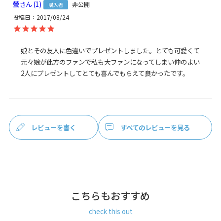
螢
1
非公開
購入者
投稿日
2017/08/24
使用可能なベ
・
手提げ用 24cmレザー角ヒモ（茶色巻き）- NK/AG
ルト
・
手提げ用 24cmチェーン - GL/AG
・
首さげ用 84cm合皮ストラップ 金具：シルバー
娘とその友人に色違いでプレゼントしました。とても可愛くて
素材
元々娘が此方のファンで私も大ファンになってしまい仲のよい
＜袋＞ 表地：8号帆布（綿100％）、裏地：レーヨン100％
2人にプレゼントしてとても喜んでもらえて良かったです。
（※裏地の色は共通）
＜持ち手＞ ヒモ：牛革、糸：綿100％、パーツ：真鍮・鉄
（シルバー）
＜口金＞ 鉄（シルバー）
製造
日本製（京都秀和がま口製作所）
レビューを書く
すべてのレビューを見る
お支払方法
クレジットカード
／コンビニ後払い／
Amazon Pay／楽天ペイ／PayPay
クレジットカード決済、Amazon Pay、PayPay、楽天ペイを
ご選択の場合、システムの都合上、商品発送前にご請求させ
こちらもおすすめ
て頂く場合がございます。何卒ご了承下さいますようお願い
申し上げます。
規約に基づき返品、キャンセルもお受付でき
check this out
ます。