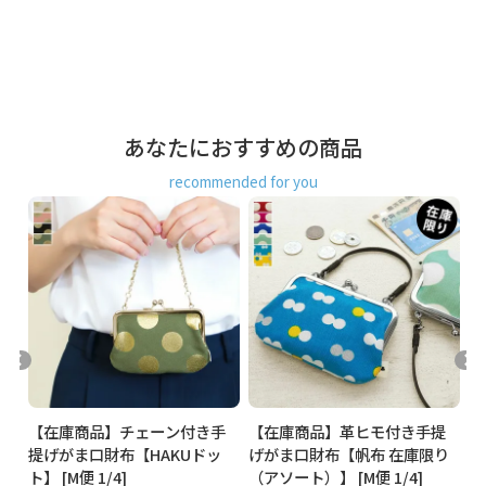
発送方法
ゆうパケット：全国一律330円
4個まで
なら発送可
能
ゆうパック：全国一律770円
日時指定可能
※10,000円以上ご購入頂いた場合は送料無料になります。
あなたにおすすめの商品
商品説明
お札が二つ折りで入るコンパクトサイズのお財布。
がま口フォルムのドットをちりばめた、がまドット柄シリー
recommended for you
ズから、仕切り付きで小分けに便利、持ち手が付いたヒモ付
手提げがま口財布（中）です。
家計用や旅行用など、サブのお財布としてもピッタリ。持ち
やすくて使いやすい、コンパクトなお財布です。 バッグの持
ち手などに引っ掛けられるので、バッグの中で迷子にならず
にすぐに取り出せるのも嬉しいポイント。お買い物時のレジ
前でお財布を探す手間も省けます。
POINT
お札と小銭を分けらる内ポケット付き。
提
【在庫商品】チェーン付き手
【在庫商品】革ヒモ付き手提
【
紙幣は二つ折りにすると入ります。
ド
提げがま口財布【HAKUドッ
げがま口財布【帆布 在庫限り
布
ト】 [M便 1/4]
（アソート）】 [M便 1/4]
判
COLOR