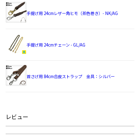
生地の特性上、長時間保管する場合は、高温多湿の場所以外
手提げ用 24cmレザー角ヒモ（茶色巻き）- NK/AG
をおすすめします。
※内寸、外寸ともに実寸で表記しています。※置いた状態で
測っているので多少の誤差が生じる場合があります。 ※手づ
くりのため、細かな個体差があります。※生地の厚みや素材
によって表記のサイズと多少の誤差が生じる場合がありま
手提げ用 24cmチェーン - GL/AG
す。
商品の仕様、価格は予告なく変更する場合がありますのでご
了承ください。
首さげ用 84cm合皮ストラップ 金具：シルバー
サイズ詳細
＜本体＞
外寸：高さ10cm、幅13.5cm
内寸：高さ8.5cm、幅11cm
内ポケット：高さ7cm、幅11cm
＜持ち手＞ 幅5mm、長さ約24cm（パーツ含む）
＜重さ＞ 60g（持ち手含む）
レビュー
※商品サイズの表記はおおよその値となります。
※外寸は口金を含みます。
※内寸は口金を含みません。