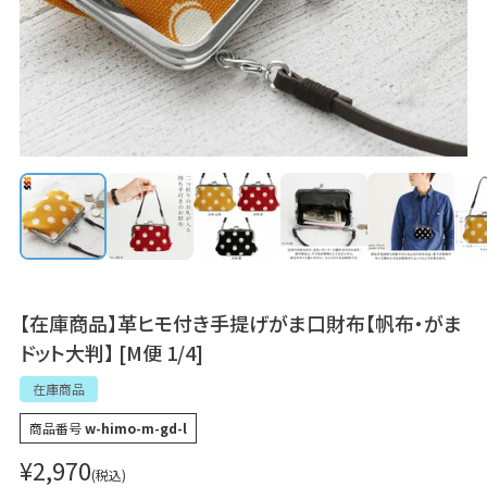
【在庫商品】革ヒモ付き手提げがま口財布【帆布・がま
ドット大判】 [M便 1/4]
在庫商品
商品番号
w-himo-m-gd-l
¥
2,970
税込