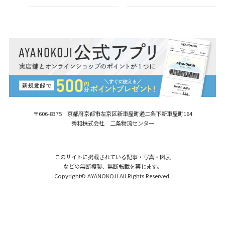
〒606-8375 京都府京都市左京区新車屋町
通二条下新車屋町164
秀和株式会社 二条物流センター
このサイトに掲載されている記事・写真・図表
などの無断複製、無断転載を禁じます。
Copyright© AYANOKOJI All Rights Reserved.
【在庫商品】革ヒモ付き手提げがま口財
購入する
布【帆布・がまドット大判】 [M便 1/4]
2,970