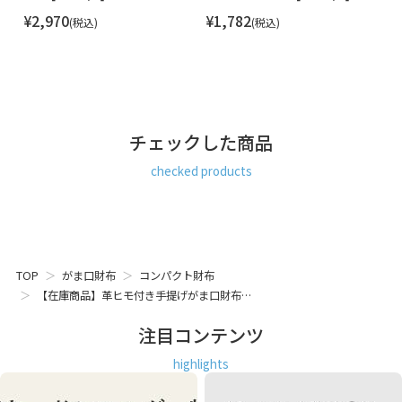
・黒・赤・山吹
¥
2,970
¥
1,782
¥
税込
税込
チェックした商品
checked products
TOP
がま口財布
コンパクト財布
【在庫商品】革ヒモ付き手提げがま口財布…
注目コンテンツ
highlights