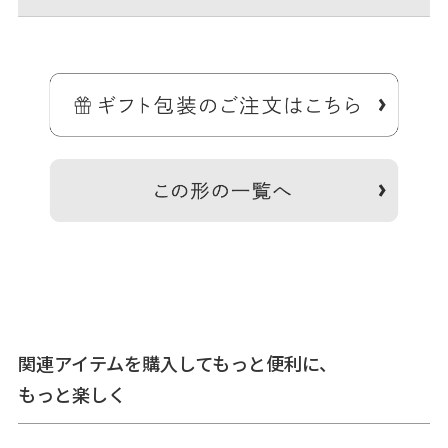
お札が二つ折りで入るコンパクトサイズのお財布。
家計用や旅行用など、サブのお財布としてもピッタリ。持ちやすくて
使いやすい、コンパクトなお財布です。
＞納期についてのご案内
関連アイテムを購入してもっと便利に、
もっと楽しく
備考
生地の裁断により柄の出方は一点一点異なります。柄の指定
は受け付けておりません。