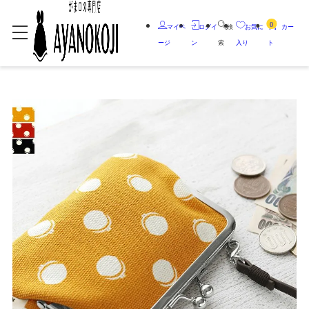
0
マイペ
ログイ
検
お気に
カー
ージ
ン
索
入り
ト