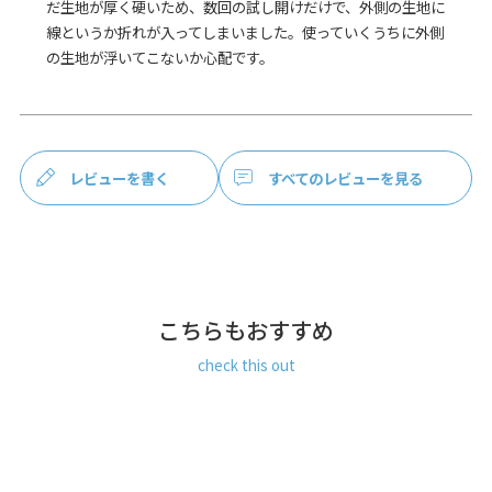
だ生地が厚く硬いため、数回の試し開けだけで、外側の生地に
能。
線というか折れが入ってしまいました。使っていくうちに外側
お手持ちのポシェット用ベルトを付ければ、お財布ポシェッ
の生地が浮いてこないか心配です。
トとしても使えます。※ポシェット用ベルトは別売り
MATERIAL
金糸や銀糸を交えて紋様が浮き出るように織った紋織物、京
都に織り継がれてきた金襴生地を使用しています。
レビューを書く
すべてのレビューを見る
長財布 財布 お財布ポシェット レディース 大容量 カード 小銭
入れ 日本製 京都 ガマグチ がまぐち 帆布
こちらもおすすめ
check this out