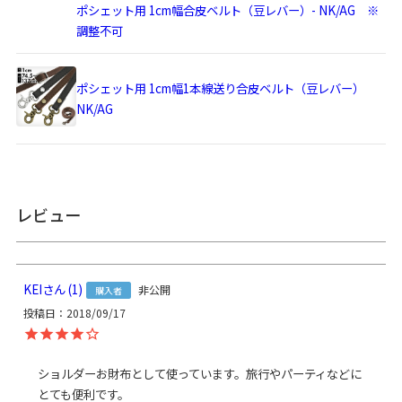
ポシェット用 1cm幅合皮ベルト（豆レバー）- NK/AG ※
※商品サイズの表記はおおよその値となります。
調整不可
※外寸は口金を含みます。
※内寸は口金を含みません。
ポシェット用 1cm幅1本線送り合皮ベルト（豆レバー）
使用可能なア
・
手提げ用 40cmチェーン - GL/AG
NK/AG
イテム
・
手提げ用 41cmレザー角ヒモ（茶色巻き）- NK/AG
・
ポシェット用 120cmショルダーチェーン - NK/GL/AG
・
ポシェット用 1cm幅合皮ベルト（豆レバー）- NK/AG ※
調整不可
・
ポシェット用 1cm幅1本線送り合皮ベルト（豆レバー）
レビュー
NK/AG
素材
＜袋＞ 表地：ポリエステル100％、裏地：綿100％（※裏地
の色は共通）
KEI
1
非公開
＜チェーン＞ 鉄（アンティークゴールド）
購入者
＜口金＞ 鉄（アンティークゴールド）
投稿日
2018/09/17
製造
日本製（京都秀和がま口製作所）
ショルダーお財布として使っています。旅行やパーティなどに
お支払方法
クレジットカード
／コンビニ後払い／
とても便利です。
