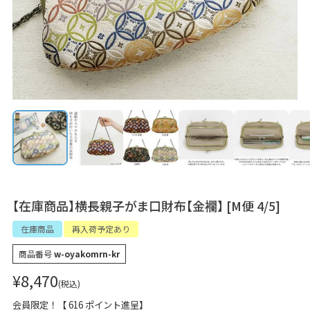
【在庫商品】横長親子がま口財布【金襴】 [M便 4/5]
在庫商品
再入荷予定あり
商品番号
w-oyakomrn-kr
¥
8,470
税込
会員限定！【
616
ポイント進呈】