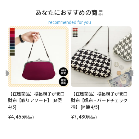
あなたにおすすめの商品
recommended for you
口
【在庫商品】横長親子がま口
【在庫商品】横長親子がま口
【
ー
財布【彩りアソート】 [M便
財布【帆布・バードチェック
財
4/5]
柄】 [M便 4/5]
ト
¥
4,455
¥
7,480
¥
税込
税込