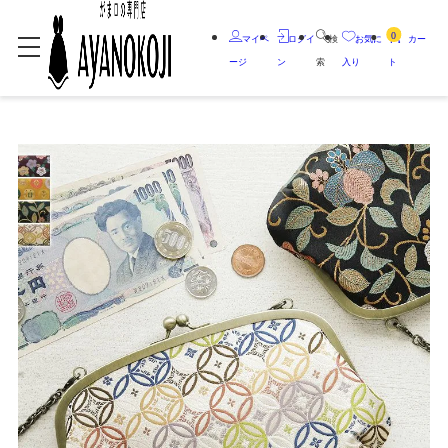
0
マイペ
ログイ
検
お気に
カー
ージ
ン
索
入り
ト