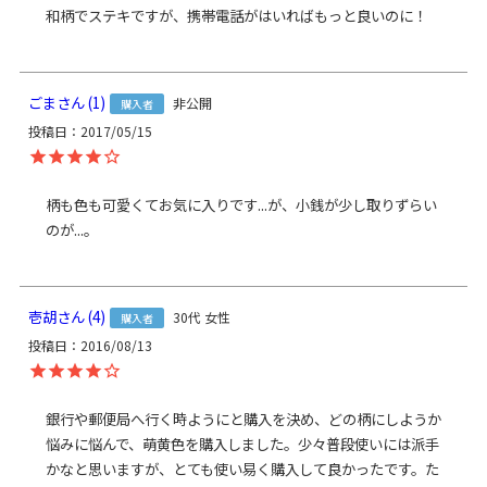
Amazon Pay／楽天ペイ／PayPay
和柄でステキですが、携帯電話がはいればもっと良いのに！
クレジットカード決済、Amazon Pay、PayPay、楽天ペイを
ご選択の場合、システムの都合上、商品発送前にご請求させ
て頂く場合がございます。何卒ご了承下さいますようお願い
ごま
1
非公開
購入者
申し上げます。
規約に基づき返品、キャンセルもお受付でき
投稿日
2017/05/15
ます。
発送方法
ゆうパケット：全国一律330円
1個まで
なら発送可
柄も色も可愛くてお気に入りです...が、小銭が少し取りずらい
能
のが...。
ゆうパック：全国一律770円
日時指定可能
※10,000円以上ご購入頂いた場合は送料無料になります。
商品説明
通帳やスマホも入る、持ち手が付いた大容量の横長親子がま
壱胡
4
30代
女性
購入者
口財布。
投稿日
2016/08/13
きらびやかな金襴生地を使った、親子がま口の長財布です。
真ん中にある子がま口は、大きく開くので、小銭が見やすく
取り出しやすくなっています。
片側に6つのカードポケットがあり、計12枚のカードが収納
銀行や郵便局へ行く時ようにと購入を決め、どの柄にしようか
可能。子がま口の両サイドにある小さめのフリーポケットに
悩みに悩んで、萌黄色を購入しました。少々普段使いには派手
はレシートやクーポン券などの収納に便利です。
かなと思いますが、とても使い易く購入して良かったです。た
また、本体に膨らみがあるので、通帳やスマホの収納が可