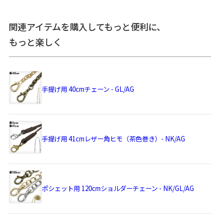
＞納期についてのご案内
関連アイテムを購入してもっと便利に、
もっと楽しく
備考
デリケートな生地を使用しているので、ひっかかりなどにご
注意ください。
生地の裁断により柄の出方は一点一点異なります。柄の指定
は受け付けておりません。
手提げ用 40cmチェーン - GL/AG
※ショルダーベルトは付属していません。
あらかじめご了承ください。
手提げ用 41cmレザー角ヒモ（茶色巻き）- NK/AG
サイズ詳細
＜本体＞
外寸：高さ15cm、幅23cm
親がま口内寸：高さ11.5cm、幅19cm
子がま口内寸：高さ6.5cm、幅17.3cm
カードポケット：高さ4.5cm、幅8.8cm
ポシェット用 120cmショルダーチェーン - NK/GL/AG
フリーポケット：高さ5cm、幅16cm
＜持ち手＞ 幅5mm、長さ41cm（パーツ含む）
＜重さ＞ 200g（持ち手含む）