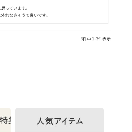
思っています。

に外れなさそうで良いです。
3
件中
1
-
3
件表示