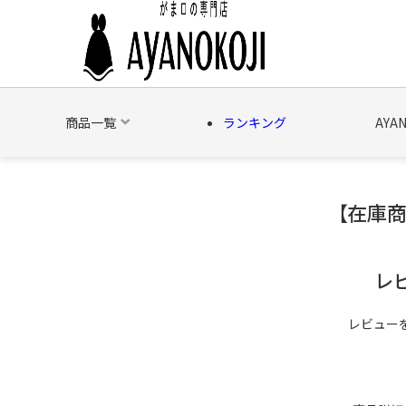
商品一覧
ランキング
AYA
【在庫商
バッグ
財布
ポーチ
文具
日用雑貨
そ
レ
レビュー