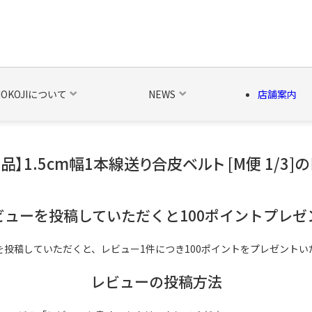
NOKOJIについて
NEWS
店舗案内
品】1.5cm幅1本線送り合皮ベルト [M便 1/3]
の他の雑貨
ベルト・関連商品
新商品
シーズン品
キャラ
ビューを投稿していただくと100ポイントプレゼ
を投稿していただくと、レビュー1件につき100ポイントをプレゼントい
レビューの投稿方法