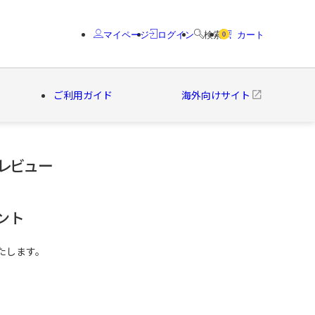
マイページ
ログイン
検索
カート
0
ご利用ガイド
海外向けサイト
のレビュー
クター
ブランド
ント
たします。