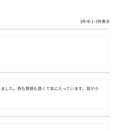
3
件中
1
-
3
件表示
しました。色も質感も良くて気に入っています。背が小