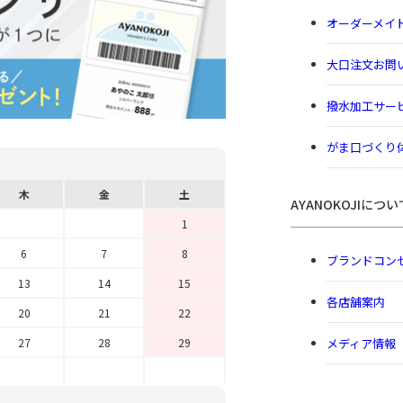
オーダーメイ
大口注文お問
撥水加工サー
がま口づくり
木
金
土
AYANOKOJIについ
1
6
7
8
ブランドコン
13
14
15
各店舗案内
20
21
22
メディア情報
27
28
29