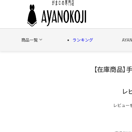
商品一覧
ランキング
AYA
【在庫商品】手
バッグ
財布
ポーチ
文具
日用雑貨
そ
レ
レビュー