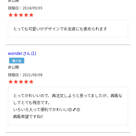
非公開
投稿日
2024/09/05
とっても可愛い🩷デザインでお友達にも褒められます
wonder
1
購入者
非公開
投稿日
2021/08/08
とってかわいいので、再注文しようと思ってましたが、再販な
しでとても残念です。

いろいろ入って便利でかわいい😍💕😍

再販希望ですね‼️