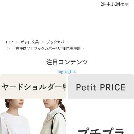
2
件中
1
-
2
件表示
TOP
がま口文具
ブックカバー
【在庫商品】ブックカバー型がま口多機能…
注目コンテンツ
highlights