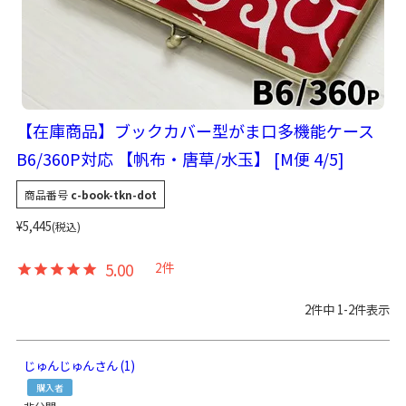
【在庫商品】ブックカバー型がま口多機能ケース
B6/360P対応 【帆布・唐草/水玉】 [M便 4/5]
商品番号
c-book-tkn-dot
¥
5,445
税込
5.00
2
2
件中
1
-
2
件表示
じゅんじゅん
1
購入者