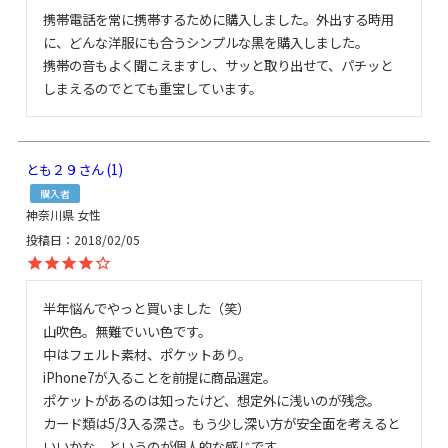
携帯電話を常に携帯するために購入しました。外出する時用
に、どんな洋服にも合うシンプルな黒を購入しました。

携帯の音もよく聞こえますし、サッと取り出せて、パチッと
しまえるのでとても重宝しています。
とも２９
1
購入者
神奈川県
女性
投稿日
2018/02/05
半年悩んでやっと買いました（笑）

山吹色。無難でいい色です。

中はフェルト素材、ポケットあり。

iPhone7が入ることを前提に商品選定。

ポケットがあるのは知ったけど、想定外に浅いのが残念。

カード類は5/3入る深さ。もう少し深い方が安全面を考えると
いいかな。というのが個人的な感じです。
