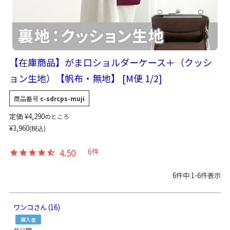
【在庫商品】がま口ショルダーケース＋（クッシ
ョン生地）【帆布・無地】 [M便 1/2]
商品番号
c-sdrcps-muji
定価
¥
4,290
のところ
¥
3,960
税込
4.50
6
6
件中
1
-
6
件表示
ワンコ
16
購入者