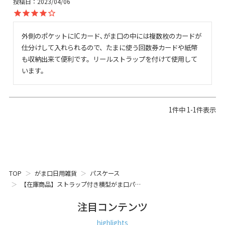
投稿日
2023/04/06
外側のポケットにICカード､がま口の中には複数枚のカードが
仕分けして入れられるので、たまに使う回数券カードや紙幣
も収納出来て便利です。リールストラップを付けて使用して
います。
1
件中
1
-
1
件表示
TOP
がま口日用雑貨
パスケース
【在庫商品】ストラップ付き横型がま口パ…
注目コンテンツ
highlights