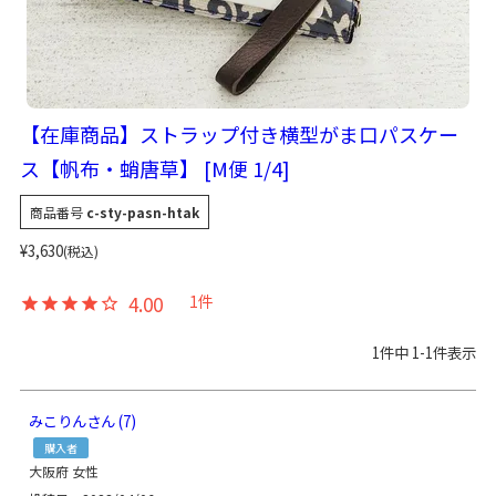
【在庫商品】ストラップ付き横型がま口パスケー
ス【帆布・蛸唐草】 [M便 1/4]
商品番号
c-sty-pasn-htak
¥
3,630
税込
4.00
1
1
件中
1
-
1
件表示
みこりん
7
購入者
大阪府
女性