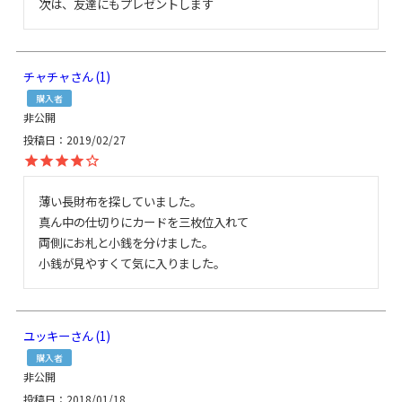
次は、友達にもプレゼントします
チャチャ
1
購入者
非公開
投稿日
2019/02/27
薄い長財布を探していました。

真ん中の仕切りにカードを三枚位入れて

両側にお札と小銭を分けました。

小銭が見やすくて気に入りました。
ユッキー
1
購入者
非公開
投稿日
2018/01/18