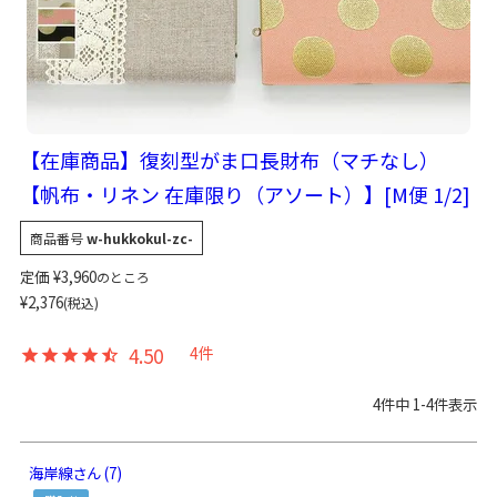
【在庫商品】復刻型がま口長財布（マチなし）
【帆布・リネン 在庫限り（アソート）】[M便 1/2]
商品番号
w-hukkokul-zc-
定価
¥
3,960
のところ
¥
2,376
税込
4.50
4
4
件中
1
-
4
件表示
海岸線
7