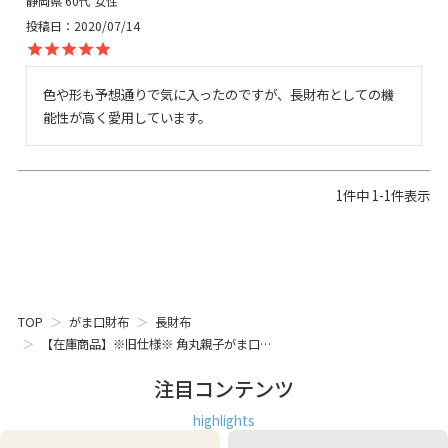
静岡県
60代
女性
投稿日
2020/07/14
色や形も予想通りで気に入ったのですが、長財布としての機
能性が高く愛用しています。
1
件中
1
-
1
件表示
TOP
がま口財布
長財布
【在庫商品】※旧仕様※ 角丸親子がま口…
注目コンテンツ
highlights