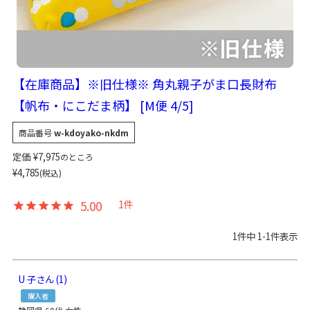
【在庫商品】※旧仕様※ 角丸親子がま口長財布
【帆布・にこだま柄】 [M便 4/5]
商品番号
w-kdoyako-nkdm
定価
¥
7,975
のところ
¥
4,785
税込
5.00
1
1
件中
1
-
1
件表示
U 子
1
購入者