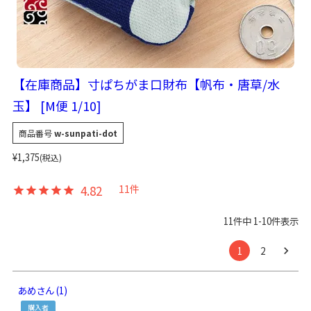
【在庫商品】寸ぱちがま口財布【帆布・唐草/水
玉】 [M便 1/10]
商品番号
w-sunpati-dot
¥
1,375
税込
4.82
11
11
件中
1
-
10
件表示
1
2
あめ
1
購入者