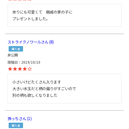
余りにも可愛くて　親戚の家の子に

プレゼントしました。　
ストライクノワール
8
購入者
非公開
投稿日
2019/10/10
小さいけどたくさん入ります

大きい水玉だと柄の偏りがすごいので

別の柄も欲しくなりました
孫っち
1
購入者