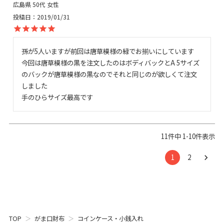
広島県
50代
女性
投稿日
2019/01/31
孫が5人いますが前回は唐草模様の緑でお揃いにしています

今回は唐草模様の黒を注文したのはボディバックとA 5サイズ
のバックが唐草模様の黒なのでそれと同じのが欲しくて注文
しました

手のひらサイズ最高です
11
件中
1
-
10
件表示
1
2
TOP
がま口財布
コインケース・小銭入れ