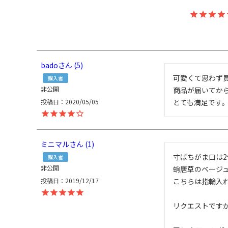
bado
5
可愛くて思わず買
購入者
非公開
商品が届いてか
投稿日
2020/05/05
とても満足です
ミニマル
1
寸ぱちがま口は2
購入者
非公開
蛸唐草のベージュ
投稿日
2019/12/17
こちらは指輪入れ
リクエストですが