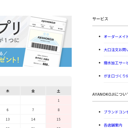
サービス
オーダーメイ
大口注文お問
撥水加工サー
がま口づくり
木
金
土
AYANOKOJIについ
1
6
7
8
ブランドコン
13
14
15
各店舗案内