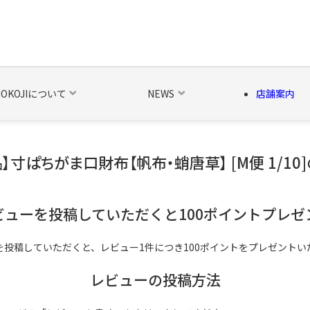
NOKOJIについて
NEWS
店舗案内
】寸ぱちがま口財布【帆布・蛸唐草】 [M便 1/10
の他の雑貨
ベルト・関連商品
新商品
シーズン品
キャラ
ビューを投稿していただくと100ポイントプレゼ
を投稿していただくと、レビュー1件につき100ポイントをプレゼントい
レビューの投稿方法