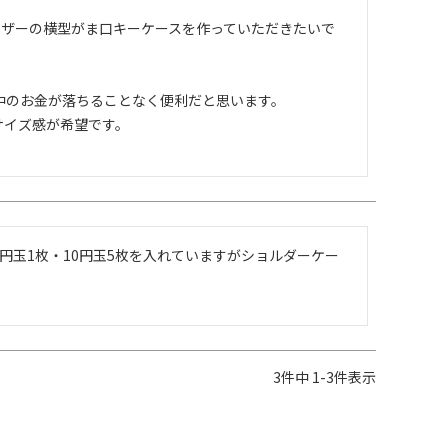
、レザーの横型がま口キーケースを作っていただきたいで
中のお金が落ちることなく便利だと思います。

イズ感が希望です。

0円玉1枚・10円玉5枚を入れていますがショルダーケー
3
件中
1
-
3
件表示