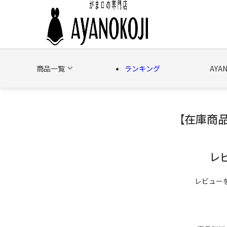
商品一覧
ランキング
AYA
【在庫商品
バッグ
財布
ポーチ
文具
日用雑貨
そ
レ
レビュー