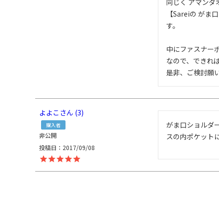
同じく アマンダ
【Sareiの 
す。

中にファスナー
なので、できれば
是非、ご検討願
よよこ
3
がま口ショルダー
購入者
非公開
スの内ポケット
投稿日
2017/09/08