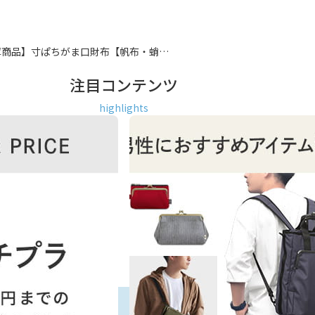
庫商品】寸ぱちがま口財布【帆布・蛸…
注目コンテンツ
highlights