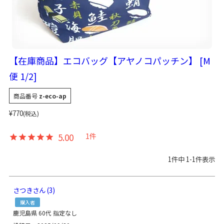
【在庫商品】エコバッグ【アヤノコパッチン】 [M
便 1/2]
商品番号
z-eco-ap
¥
770
税込
5.00
1
1
件中
1
-
1
件表示
さつき
3
購入者
鹿児島県
60代
指定なし