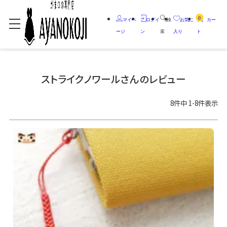
0
マイペ
ログイ
検
お気に
カー
ージ
ン
索
入り
ト
ストライクノワールさんのレビュー
8
件中
1
-
8
件表示