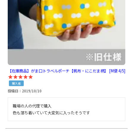
【在庫商品】がま口トラベルポーチ【帆布・にこだま柄】 [M便 4/5]
購入者
投稿日
2019/10/10
職場の人の代理で購入

色も落ち着いていて大変気に入ったそうです