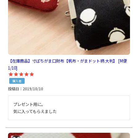
【在庫商品】寸ぱちがま口財布【帆布・がまドット柄 大判】 [M便
1/10]
購入者
投稿日
2019/10/10
プレゼント用に。

気に入ってもらえました