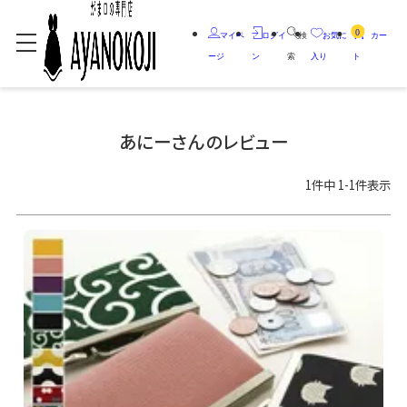
0
マイペ
ログイ
検
お気に
カー
ージ
ン
索
入り
ト
あにーさんのレビュー
1
件中
1
-
1
件表示