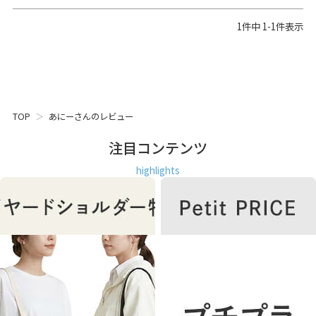
1
件中
1
-
1
件表示
TOP
あにーさんのレビュー
注目コンテンツ
highlights