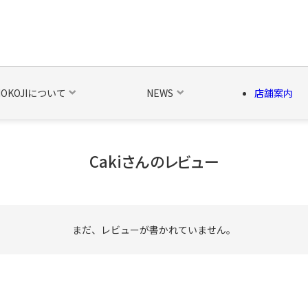
NOKOJIについて
NEWS
店舗案内
Cakiさんのレビュー
の他の雑貨
ベルト・関連商品
新商品
シーズン品
キャラ
まだ、レビューが書かれていません。