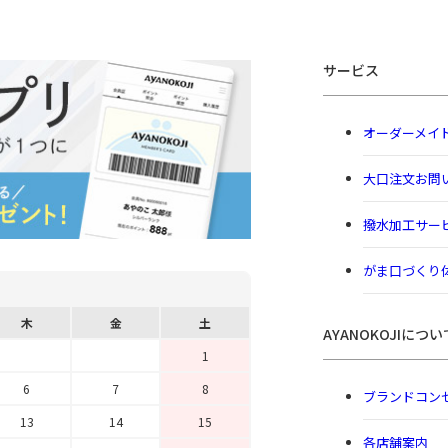
サービス
オーダーメイ
大口注文お問
撥水加工サー
がま口づくり
木
金
土
AYANOKOJIについ
1
6
7
8
ブランドコン
13
14
15
各店舗案内